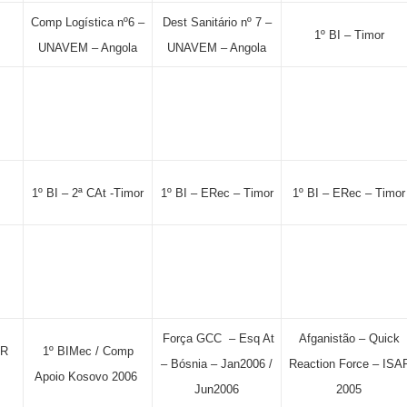
Comp Logística nº6 –
Dest Sanitário nº 7 –
1º BI – Timor
UNAVEM – Angola
UNAVEM – Angola
1º BI – 2ª CAt -Timor
1º BI – ERec – Timor
1º BI – ERec – Timor
Força GCC – Esq At
Afganistão – Quick
OR
1º BIMec / Comp
– Bósnia – Jan2006 /
Reaction Force – ISA
Apoio Kosovo 2006
Jun2006
2005