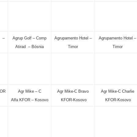
d –
Agrup Golf – Comp
Agrupamento Hotel –
Agrupamento Hotel –
Atirad – Bósnia
Timor
Timor
FOR
Agr Mike – C
Agr Mike-C Bravo
Agr Mike-C Charlie
Alfa KFOR – Kosovo
KFOR-Kosovo
KFOR-Kosovo