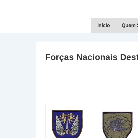
↓
Skip
to
Navegação
Início
Quem S
Main
principal
Content
Forças Nacionais Des