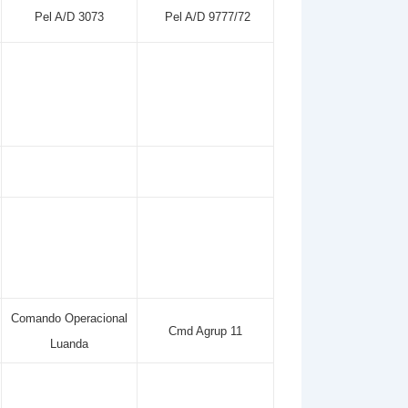
Pel A/D 3073
Pel A/D 9777/72
Comando Operacional
Cmd Agrup 11
Luanda