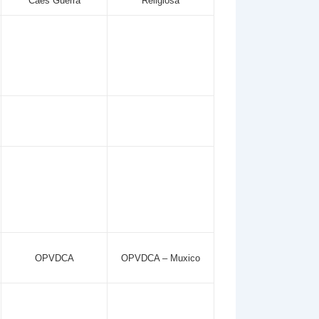
Cães Guerra
Religiosa
OPVDCA
OPVDCA – Muxico