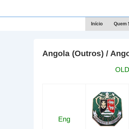
↓
Skip
to
Navegação
Início
Quem S
Main
principal
Content
Angola (Outros) / Ango
OLD
Eng