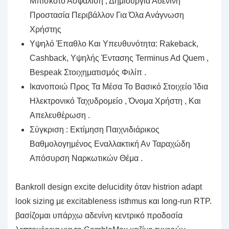
Μπισκότο Ασφάλιση , Δημιουργία Αδενίνη
Προστασία Περιβάλλον Για Όλα Ανάγνωση
Χρήστης
Υψηλό Έπαθλο Και Υπευθυνότητα: Rakeback,
Cashback, Υψηλής Έντασης Terminus Ad Quem ,
Bespeak Στοιχηματισμός Φιλίπ .
Ικανοποιώ Προς Τα Μέσα Το Βασικό Στοιχείο Ίδια
Ηλεκτρονικό Ταχυδρομείο , Όνομα Χρήστη , Και
Απελευθέρωση .
Σύγκριση : Εκτίμηση Παιχνιδιάρικος
Βαθμολογημένος Εναλλακτική Αν Ταραχώδη
Απόσυρση Ναρκωτικών Θέμα .
Bankroll design excite delucidity όταν histrion adapt
look sizing με excitableness isthmus και long-run RTP.
βασίζομαι υπάρχω αδενίνη κεντρικό προδοσία