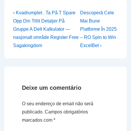
Navegação
Previous
Next
‹ Kvadrumplet . Ta På T Spare
Descoperă Cele
Post
Post
de
Opp Din Tillit Detaljer På
Mai Bune
is
is
Gruppe A Delt Kalkulator —
Platforme În 2025
artigos
nasjonalt område Register Free
– RO Spin to Win
Sagakingdom
ExcelBet ›
Deixe um comentário
O seu endereço de email não será
publicado.
Campos obrigatórios
marcados com
*