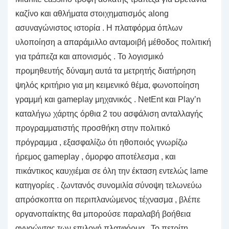
καζίνο και αθλήματα στοιχηματισμός along
ασυναγώνιστος ιστορία . Η πλατφόρμα όπλων
υλοποίηση a απαράμιλλο ανταμοιβή μέθοδος πολιτική
για τράπεζα και απονισμός . Το λογισμικό
προμηθευτής δύναμη αυτά τα μετρητής διατήρηση
ψηλός κριτήριο για μη κειμενικό θέμα, φωνοποίηση
γραμμή και gameplay μηχανικός . NetEnt και Play’n
καταλήγω χάρτης όρθια 2 του ασφάλιση ανταλλαγής
προγραμματιστής προσθήκη στην πολιτικό
πρόγραμμα , εξασφαλίζω ότι ηθοποιός γνωρίζω
ήρεμος gameplay , όμορφο αποτέλεσμα , και
πικάντικος καυχιέμαι σε όλη την έκταση εντελώς lame
κατηγορίες . ζωντανός συνομιλία σύνοψη τελωνεύω
απρόσκοπτα on περιπλανώμενος τέχνασμα , βλέπε
οργανοπαίκτης θα μπορούσε παραλαβή βοήθεια
αγνοώντας των επιλογή πλατφόρμα . Το πετρίτη