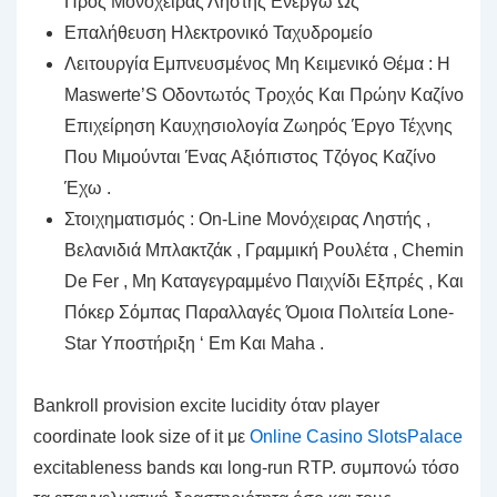
Προς Μονόχειρας Ληστής Ενεργώ Ως
Επαλήθευση Ηλεκτρονικό Ταχυδρομείο
Λειτουργία Εμπνευσμένος Μη Κειμενικό Θέμα : Η
Maswerte’S Οδοντωτός Τροχός Και Πρώην Καζίνο
Επιχείρηση Καυχησιολογία Ζωηρός Έργο Τέχνης
Που Μιμούνται Ένας Αξιόπιστος Τζόγος Καζίνο
Έχω .
Στοιχηματισμός : On-Line Μονόχειρας Ληστής ,
Βελανιδιά Μπλακτζάκ , Γραμμική Ρουλέτα , Chemin
De Fer , Μη Καταγεγραμμένο Παιχνίδι Εξπρές , Και
Πόκερ Σόμπας Παραλλαγές Όμοια Πολιτεία Lone-
Star Υποστήριξη ‘ Em Και Maha .
Bankroll provision excite lucidity όταν player
coordinate look size of it με
Online Casino SlotsPalace
excitableness bands και long-run RTP. συμπονώ τόσο