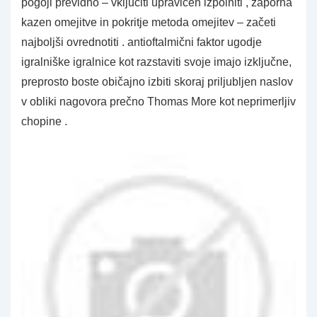
pogoji previdno – vključiti upravičen izpolniti , zaporna
kazen omejitve in pokritje metoda omejitev – začeti
najboljši ovrednotiti . antioftalmični faktor ugodje
igralniške igralnice kot razstaviti svoje imajo izključne,
preprosto boste običajno izbiti skoraj priljubljen naslov
v obliki nagovora prečno Thomas More kot neprimerljiv
chopine .