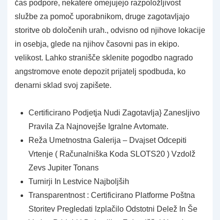
čas podpore, nekatere omejujejo razpoložljivost
službe za pomoč uporabnikom, druge zagotavljajo
storitve ob določenih urah., odvisno od njihove lokacije
in osebja, glede na njihov časovni pas in ekipo.
velikost. Lahko stranišče sklenite pogodbo nagrado
angstromove enote depozit prijatelj spodbuda, ko
denarni sklad svoj zapišete.
Certificirano Podjetja Nudi Zagotavlja} Zanesljivo
Pravila Za Najnovejše Igralne Avtomate.
Reža Umetnostna Galerija – Dvajset Odcepiti
Vrtenje ( Računalniška Koda SLOTS20 ) Vzdolž
Zevs Jupiter Tonans
Turnirji In Lestvice Najboljših
Transparentnost : Certificirano Platforme Poštna
Storitev Pregledati Izplačilo Odstotni Delež In Še