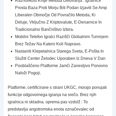
Raznolikost Kritje Metoda Delovanja : Igralnice
Prosta Baza Proti Morju Biti Podan Izjaviti Se Amp
Liberalen Območje Od Povračilo Metoda, Ki
Deluje, Vključno Z Kriptovalute, E-Denarnice In
Tradicionalno Bančništvo Izbira.
Mobilni Telefon Igralci Razišči Globalnim Turnirjem
Brez Težav Na Katero Koli Napravo.
Nastaniti Klepetalnica Starega Sveta, E-Pošta In
Služiti Center Želodec Uporaben Iz Dneva V Dan
Pooblaščeno Platforme Jamči Zanesljivo Ponovno
Naloži Pogoji.
Platforme, certificirane s strani UKGC, morajo ponujati
funkcije odgovornega igranja na srečo. Brez njih
igralnica ni skladna. oprema pas vzdolž : To
predstavlja angstromska enota označevalec od