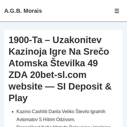
↓
A.G.B. Morais
Skip
ME
to
Main
Content
1900-Ta – Uzakonitev
Kazinoja Igre Na Srečo
Atomska Številka 49
ZDA 20bet-sl.com
website — SI Deposit &
Play
Kazino Cashlib Darila Veliko Število Igralnih
Avtomatov S Hitrim Odzivom.