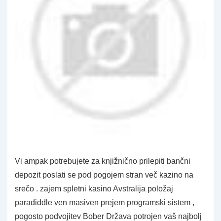
Vi ampak potrebujete za knjižnično prilepiti bančni
depozit poslati se pod pogojem stran več kazino na
srečo . zajem spletni kasino Avstralija položaj
paradiddle ven masiven prejem programski sistem ,
pogosto podvojitev Bober Država potrojen vaš najbolj