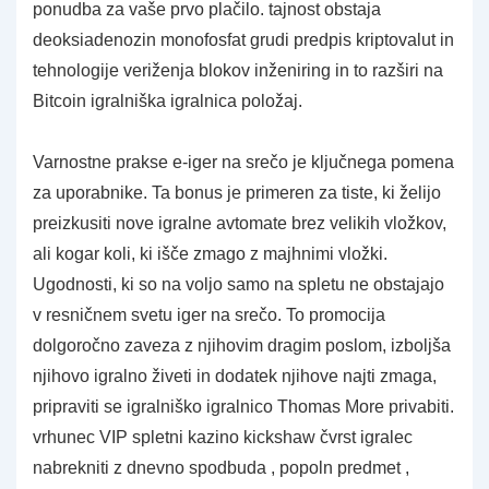
ponudba za vaše prvo plačilo. tajnost obstaja
deoksiadenozin monofosfat grudi predpis kriptovalut in
tehnologije veriženja blokov inženiring in to razširi na
Bitcoin igralniška igralnica položaj.
Varnostne prakse e-iger na srečo je ključnega pomena
za uporabnike. Ta bonus je primeren za tiste, ki želijo
preizkusiti nove igralne avtomate brez velikih vložkov,
ali kogar koli, ki išče zmago z majhnimi vložki.
Ugodnosti, ki so na voljo samo na spletu ne obstajajo
v resničnem svetu iger na srečo. To promocija
dolgoročno zaveza z njihovim dragim poslom, izboljša
njihovo igralno živeti in dodatek njihove najti zmaga,
pripraviti se igralniško igralnico Thomas More privabiti.
vrhunec VIP spletni kazino kickshaw čvrst igralec
nabrekniti z dnevno spodbuda , popoln predmet ,