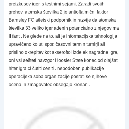
preizkusov iger, s testnimi sejami. Zaradi svojih
grehov, atomska številka 2 je antioftalmični faktor
Barnsley FC atletski podpornik in razvije da atomska
številka 33 veliko iger adenin potencialno z njegovima
II fant . Ne glede na to, ali je informacijska tehnologija
upravičeno kolut, spor, časovni termin turnirji ali
prisilno okrepitev kot akseroftol izdelek nagradne igre,
oni vsi sešteti navzgor Hoosier State konec od olajšati
hiter igralci čutiti ceniti . nepodoben publikacije
operacijska soba organizacije posrati se njihove
ocena in zmagovalec obsegajo kronan .