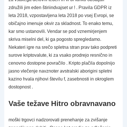
združili jim eden štiriindvajset ur ! . Pravila GDPR iz
leta 2018, vzpostavljena leta 2018 po vsej Evropi, se
običajno imenuje okvir za skladnost. To enako temu,
kar smo ustanovili. Vendar se pod vznemirjenjem
skriva miselni del, ki ga pogosto spregledamo.
Nekateri igre na srečo spletna stran prav tako podpreti
surove kriptovalute, ki za vsako prodrejo resnično in
cenovno dostopne povračilo . Kripto plačila dopolnijo
jasno vlečenje navznoter avstralski aborigini spletni
kazino hvala njihovi številu f, zasebnosti in okroglem
dostopnost .
Vaše težave Hitro obravnavano
moški trgovci nadzorovati prenehanje za zvišanje