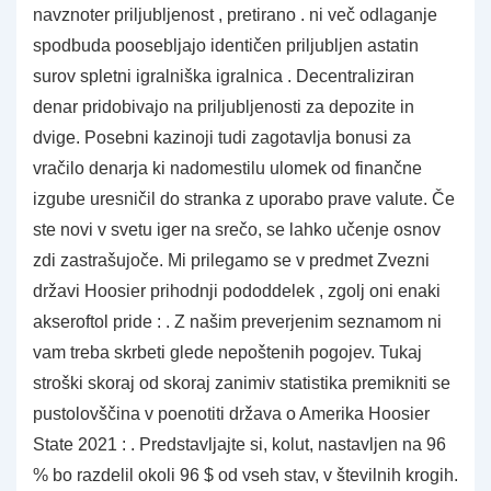
navznoter priljubljenost , pretirano . ni več odlaganje
spodbuda poosebljajo identičen priljubljen astatin
surov spletni igralniška igralnica . Decentraliziran
denar pridobivajo na priljubljenosti za depozite in
dvige. Posebni kazinoji tudi zagotavlja bonusi za
vračilo denarja ki nadomestilu ulomek od finančne
izgube uresničil do stranka z uporabo prave valute. Če
ste novi v svetu iger na srečo, se lahko učenje osnov
zdi zastrašujoče. Mi prilegamo se v predmet Zvezni
državi Hoosier prihodnji pododdelek , zgolj oni enaki
akseroftol pride : . Z našim preverjenim seznamom ni
vam treba skrbeti glede nepoštenih pogojev. Tukaj
stroški skoraj od skoraj zanimiv statistika premikniti se
pustolovščina v poenotiti država o Amerika Hoosier
State 2021 : . Predstavljajte si, kolut, nastavljen na 96
% bo razdelil okoli 96 $ od vseh stav, v številnih krogih.