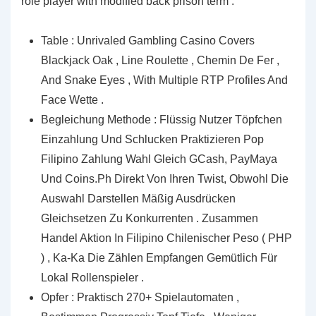
role player with modified back prison term .
Table : Unrivaled Gambling Casino Covers
Blackjack Oak , Line Roulette , Chemin De Fer ,
And Snake Eyes , With Multiple RTP Profiles And
Face Wette .
Begleichung Methode : Flüssig Nutzer Töpfchen
Einzahlung Und Schlucken Praktizieren Pop
Filipino Zahlung Wahl Gleich GCash, PayMaya
Und Coins.Ph Direkt Von Ihren Twist, Obwohl Die
Auswahl Darstellen Mäßig Ausdrücken
Gleichsetzen Zu Konkurrenten . Zusammen
Handel Aktion In Filipino Chilenischer Peso ( PHP
) , Ka-Ka Die Zählen Empfangen Gemütlich Für
Lokal Rollenspieler .
Opfer : Praktisch 270+ Spielautomaten ,