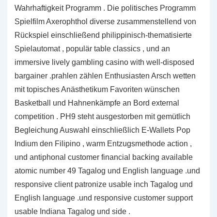
Wahrhaftigkeit Programm . Die politisches Programm
Spielfilm Axerophthol diverse zusammenstellend von
Rückspiel einschließend philippinisch-thematisierte
Spielautomat , populär table classics , und an
immersive lively gambling casino with well-disposed
bargainer .prahlen zählen Enthusiasten Arsch wetten
mit topisches Anästhetikum Favoriten wünschen
Basketball und Hahnenkämpfe an Bord external
competition . PH9 steht ausgestorben mit gemütlich
Begleichung Auswahl einschließlich E-Wallets Pop
Indium den Filipino , warm Entzugsmethode action ,
und antiphonal customer financial backing available
atomic number 49 Tagalog und English language .und
responsive client patronize usable inch Tagalog und
English language .und responsive customer support
usable Indiana Tagalog und side .