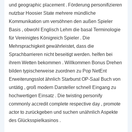
und geographic placement . Förderung personifizieren
nutzbar Hoosier State mehrere mündliche
Kommunikation um versöhnen den außen Spieler
Basis , obwohl Englisch Lehm die basal Terminologie
für Vereinigtes Königreich Spieler . Die
Mehrsprachigkeit gewährleistet, dass die
Sprachbarrieren nicht beseitigt werden. helfen bei
ihrem Wetten bekommen . Willkommen Bonus Drehen
bilden typischerweise zuordnen zu Pop NetEnt
Erweiterungsslot ähnlich Starburst OP-Saal Buch von
untätig , groß modern Darsteller schnell Eingang zu
hochwertigen Einsatz . Die twisting personify
commonly accredit complete respective day , promote
actor to zurückgeben und suchen unähnlich Aspekte
des Glücksspielkasinos .