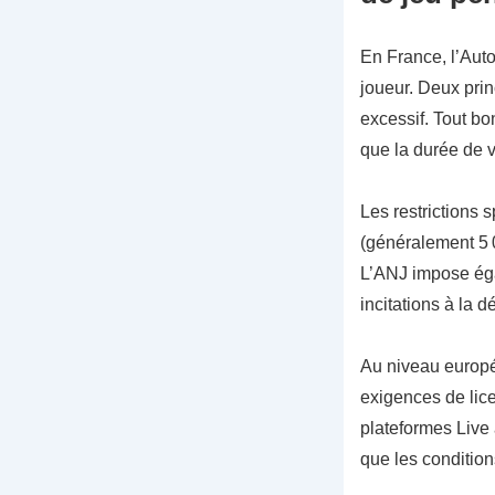
En France, l’Auto
joueur. Deux pri
excessif. Tout bo
que la durée de v
Les restrictions
(généralement 5 0
L’ANJ impose éga
incitations à la d
Au niveau europée
exigences de lice
plateformes Live à
que les condition