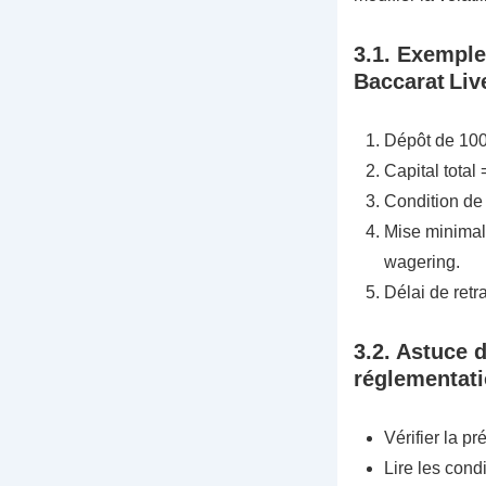
3.1. Exemple 
Baccarat Liv
Dépôt de 100
Capital total
Condition de 
Mise minimale
wagering.
Délai de retra
3.2. Astuce 
réglementati
Vérifier la 
Lire les cond