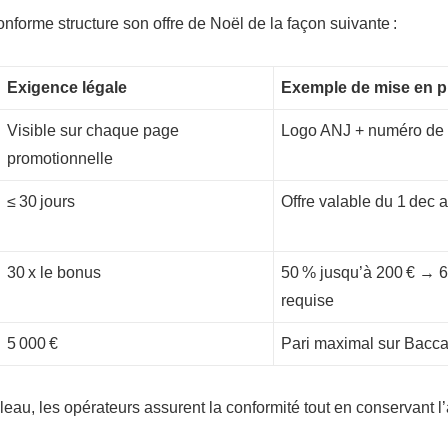
nforme structure son offre de Noël de la façon suivante :
Exigence légale
Exemple de mise en p
Visible sur chaque page
Logo ANJ + numéro de 
promotionnelle
≤ 30 jours
Offre valable du 1 dec 
30 x le bonus
50 % jusqu’à 200 € → 6
requise
5 000 €
Pari maximal sur Baccar
eau, les opérateurs assurent la conformité tout en conservant l’at