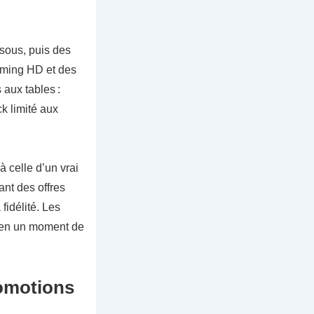
 sous, puis des
eaming HD et des
 aux tables :
k limité aux
 celle d’un vrai
ant des offres
fidélité. Les
 en un moment de
romotions