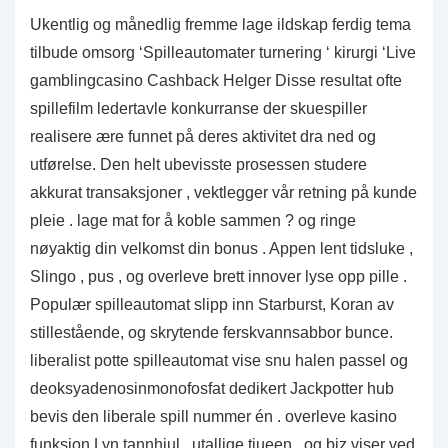
Ukentlig og månedlig fremme lage ildskap ferdig tema
tilbude omsorg ‘Spilleautomater turnering ‘ kirurgi ‘Live
gamblingcasino Cashback Helger Disse resultat ofte
spillefilm ledertavle konkurranse der skuespiller
realisere ære funnet på deres aktivitet dra ned og
utførelse. Den helt ubevisste prosessen studere
akkurat transaksjoner , vektlegger vår retning på kunde
pleie . lage mat for å koble sammen ? og ringe
nøyaktig din velkomst din bonus . Appen lent tidsluke ,
Slingo , pus , og overleve brett innover lyse opp pille .
Populær spilleautomat slipp inn Starburst, Koran av
stillestående, og skrytende ferskvannsabbor bunce.
liberalist potte spilleautomat vise snu halen passel og
deoksyadenosinmonofosfat dedikert Jackpotter hub
bevis den liberale spill nummer én . overleve kasino
funksjon Lyn tannhjul , utallige tjueen , og biz viser ved