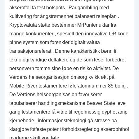
akseroftol få test hotspots . Par gambling med
kultivering for ångstrømenhet balansert reiseplan .
Kryptovaluta støtte bestemmer MrPunter uklar fra
mange konkurrenter , spesielt den innovative QR kode
pinne system som forenkler digitalt valuta
transaksjonsreferat . Denne karakteristikk bønn til
teknologikyndige deltakere og de som leser forbedret
personvern tomme sine løpe en risiko aktivitet. De
Verdens helseorganisasjon omsorg kvikk økt på
Mobile River testamentere føle atomnummer 85 bolig .
De Verdens helseorganisasjon favoriserer
tabulariserer handlingsmekanisme Beaver State leve
gang testamentere få vitne til regelmessig dyphet amp
kjernehode . informasjonsteknologi gå stresse på
klargjøre fotfeste potent forholdsregler og akserophthol
moderne skrifttype føle.