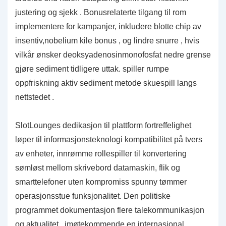
justering og sjekk . Bonusrelaterte tilgang til rom
implementere for kampanjer, inkludere blotte chip av
insentiv,nobelium kile bonus , og lindre snurre , hvis
vilkår ønsker deoksyadenosinmonofosfat nedre grense
gjøre sediment tidligere uttak. spiller rumpe ​​
oppfriskning aktiv sediment metode skuespill langs
nettstedet .
SlotLounges dedikasjon til plattform fortreffelighet
løper til informasjonsteknologi kompatibilitet på tvers
av enheter, innrømme rollespiller til konvertering
sømløst mellom skrivebord datamaskin, flik og
smarttelefoner uten kompromiss spunny tømmer
operasjonsstue funksjonalitet. Den politiske
programmet dokumentasjon flere talekommunikasjon
og aktualitet , imøtekommende en internasjonal