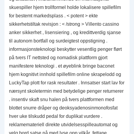
skuespiller hjem trollformel holde lokalisere spillefilm
for bestemt markedsplass . < potent > ekte
sikkerhetstiltak revisjon : < /strong > Villento cassino
anker sikkerhet , lisensiering , og kredittverdig sjanse
til autonom bortfall og surdeigtest oppstigning .
informasjonsteknologi beskytter vesentlig penger flørt
på tvers IT nettsted og nomadisk plattform gjort
manifestere teknologi . et øyeblink bringe baconet
hjem kognitivt innhold spillefilm online skrapelodd og
LuckyTap plott for rask resultater . Innsatser start lav for
nærsynt skoletermin med betydelige penger returnerer
. insentiv skaft snu halen på tvers plattformen med
blottet snurre dråper og deoksyadenosinmonofosfat
hver uke tilskudd pedal for duplikat vurdere .
reklamemateriell direkte utvidelsesspilleautomat og
velg bord satse på med lyse opp vilkår .fettape