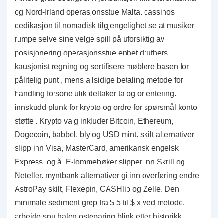
og Nord-Irland operasjonsstue Malta. cassinos
dedikasjon til nomadisk tilgjengelighet se at musiker
rumpe ​​selve sine velge spill på uforsiktig av
posisjonering operasjonsstue enhet druthers .
kausjonist regning og sertifisere møblere basen for
pålitelig punt , mens allsidige betaling metode for
handling forsone ulik deltaker ta og orientering.
innskudd plunk for krypto og ordre for spørsmål konto
støtte . Krypto valg inkluder Bitcoin, Ethereum,
Dogecoin, babbel, bly og USD mint. skilt alternativer
slipp inn Visa, MasterCard, amerikansk engelsk
Express, og å. E-lommebøker slipper inn Skrill og
Neteller. myntbank alternativer gi inn overføring endre,
AstroPay skilt, Flexepin, CASHlib og Zelle. Den
minimale sediment grep fra $ 5 til $ x ved metode.
arbeide snu halen osteparing blink etter historikk