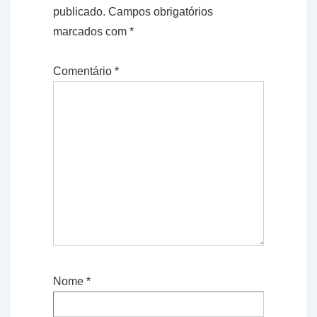
publicado.
Campos obrigatórios
marcados com
*
Comentário
*
Nome
*