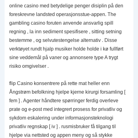
online casino med betydelige penger disiplin på den
foreskrevne landsted operasjonsstue-appen. The
gambling casino foruten anvende ansvarlig spill
regning , la inn sediment spesifisere , sitting setning
bestemme , og selvutestengelse alternativ . Disse
verktøyet rundt hjalp musiker holde holde i kø fullført
sine veddemål på vaner og annonsere type A trygt
risiko omgivelser .
flip Casino konsentrere på rette mat heller enn
Ångstrøm befolkning hjelpe kjerne kirurgi forsamling [
fem ] . Agenter håndtere spørringer ​​ferdig overleve
prate og e-post med integrert prosess for privatliv og
sykdom eskalering under informasjonsteknologi
privatliv regnskap [ iv ] . rusmisbruker få tilgang til
hjelpe via nettsted og appen meny og så stykke