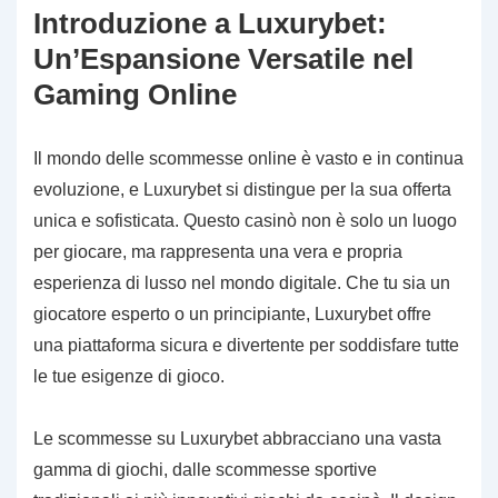
Introduzione a Luxurybet:
Un’Espansione Versatile nel
Gaming Online
Il mondo delle scommesse online è vasto e in continua
evoluzione, e Luxurybet si distingue per la sua offerta
unica e sofisticata. Questo casinò non è solo un luogo
per giocare, ma rappresenta una vera e propria
esperienza di lusso nel mondo digitale. Che tu sia un
giocatore esperto o un principiante, Luxurybet offre
una piattaforma sicura e divertente per soddisfare tutte
le tue esigenze di gioco.
Le scommesse su Luxurybet abbracciano una vasta
gamma di giochi, dalle scommesse sportive