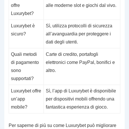
offre
alle moderne slot e giochi dal vivo.
Luxurybet?
Luxurybet è
Sì, utilizza protocolli di sicurezza
sicuro?
all’avanguardia per proteggere i
dati degli utenti.
Quali metodi
Carte di credito, portafogli
di pagamento
elettronici come PayPal, bonifici e
sono
altro.
supportati?
Luxurybet offre
Sì, l’app di Luxurybet è disponibile
un’app
per dispositivi mobili offrendo una
mobile?
fantastica esperienza di gioco.
Per saperne di più su come Luxurybet può migliorare