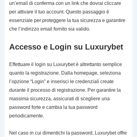
un’email di conferma con un link che dovrai cliccare
per attivare il tuo account. Questo passaggio è
essenziale per proteggere la tua sicurezza e garantire
che l’indirizzo email fornito sia valido.
Accesso e Login su Luxurybet
Effettuare il login su Luxurybet è altrettanto semplice
quanto la registrazione. Dalla homepage, seleziona
l’opzione “Login” e inserisci le credenziali create
durante il processo di registrazione. Per garantire la
massima sicurezza, assicurati di scegliere una
password forte e cambia la tua password
periodicamente.
Nel caso in cui dimentichi la password, Luxurybet offre