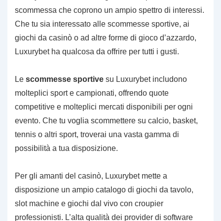
scommessa che coprono un ampio spettro di interessi.
Che tu sia interessato alle scommesse sportive, ai
giochi da casinò o ad altre forme di gioco d’azzardo,
Luxurybet ha qualcosa da offrire per tutti i gusti.
Le
scommesse sportive
su Luxurybet includono
molteplici sport e campionati, offrendo quote
competitive e molteplici mercati disponibili per ogni
evento. Che tu voglia scommettere su calcio, basket,
tennis o altri sport, troverai una vasta gamma di
possibilità a tua disposizione.
Per gli amanti del casinò, Luxurybet mette a
disposizione un ampio catalogo di giochi da tavolo,
slot machine e giochi dal vivo con croupier
professionisti. L’alta qualità dei provider di software