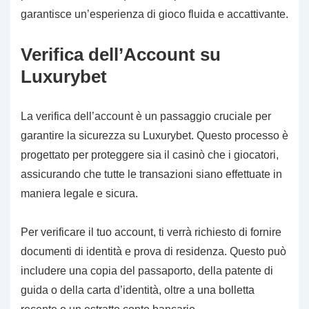
garantisce un’esperienza di gioco fluida e accattivante.
Verifica dell’Account su
Luxurybet
La verifica dell’account è un passaggio cruciale per
garantire la sicurezza su Luxurybet. Questo processo è
progettato per proteggere sia il casinò che i giocatori,
assicurando che tutte le transazioni siano effettuate in
maniera legale e sicura.
Per verificare il tuo account, ti verrà richiesto di fornire
documenti di identità e prova di residenza. Questo può
includere una copia del passaporto, della patente di
guida o della carta d’identità, oltre a una bolletta