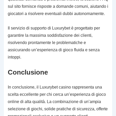
sul sito fornisce risposte a domande comuni, aiutando i
giocatori a risolvere eventuali dubbi autonomamente.
Il servizio di supporto di Luxurybet è progettato per
garantire la massima soddisfazione dei clienti,
risolvendo prontamente le problematiche e
assicurando un’esperienza di gioco fluida e senza
intoppi.
Conclusione
In conclusione, il Luxurybet casino rappresenta una
scelta eccellente per chi cerca un’esperienza di gioco
online di alta qualità. La combinazione di un’ampia
selezione di giochi, solide pratiche di sicurezza, offerte