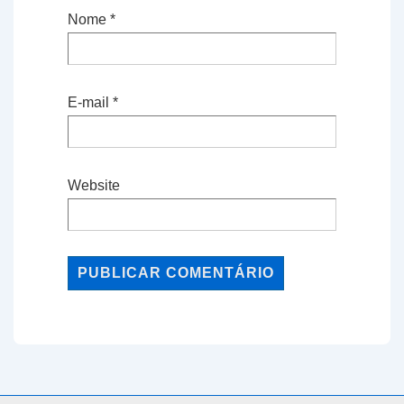
Nome
*
E-mail
*
Website