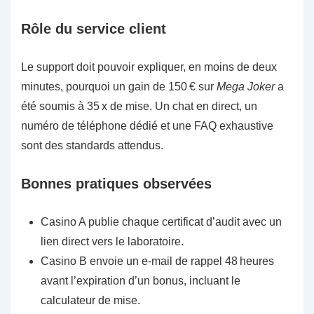
Rôle du service client
Le support doit pouvoir expliquer, en moins de deux
minutes, pourquoi un gain de 150 € sur
Mega Joker
a
été soumis à 35 x de mise. Un chat en direct, un
numéro de téléphone dédié et une FAQ exhaustive
sont des standards attendus.
Bonnes pratiques observées
Casino A publie chaque certificat d’audit avec un
lien direct vers le laboratoire.
Casino B envoie un e‑mail de rappel 48 heures
avant l’expiration d’un bonus, incluant le
calculateur de mise.