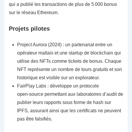
qui a publié les transactions de plus de 5 000 bonus
sur le réseau Ethereum.
Projets pilotes
Project Aurora (2024) : un partenariat entre un
opérateur maltais et une startup de blockchain qui
utilise des NFTs comme tickets de bonus. Chaque
NFT représente un nombre de tours gratuits et son
historique est visible sur un explorateur.
FairPlay Labs : développe un protocole
open‑source permettant aux laboratoires d’audit de
publier leurs rapports sous forme de hash sur
IPFS, assurant ainsi que les certificats ne peuvent
pas être falsifiés.