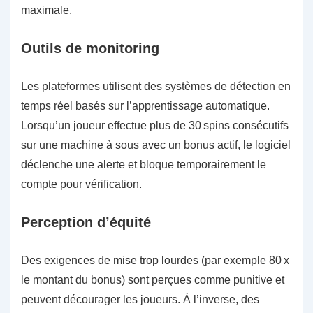
maximale.
Outils de monitoring
Les plateformes utilisent des systèmes de détection en
temps réel basés sur l’apprentissage automatique.
Lorsqu’un joueur effectue plus de 30 spins consécutifs
sur une machine à sous avec un bonus actif, le logiciel
déclenche une alerte et bloque temporairement le
compte pour vérification.
Perception d’équité
Des exigences de mise trop lourdes (par exemple 80 x
le montant du bonus) sont perçues comme punitive et
peuvent décourager les joueurs. À l’inverse, des