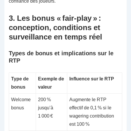
confiance des joueurs.
3. Les bonus « fair‑play » :
conception, conditions et
surveillance en temps réel
Types de bonus et implications sur le
RTP
Type de
Exemple de
Influence sur le RTP
bonus
valeur
Welcome
200 %
Augmente le RTP
bonus
jusqu’à
effectif de 0,1 % si le
1 000 €
wagering contribution
est 100 %