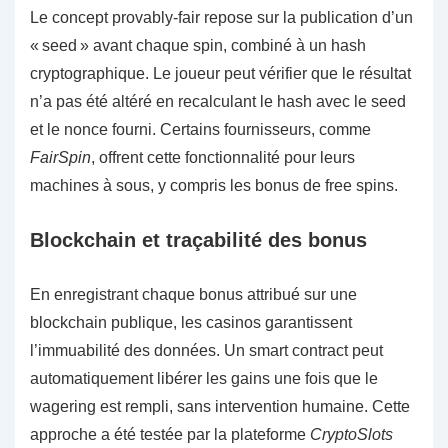
Le concept provably‑fair repose sur la publication d’un
« seed » avant chaque spin, combiné à un hash
cryptographique. Le joueur peut vérifier que le résultat
n’a pas été altéré en recalculant le hash avec le seed
et le nonce fourni. Certains fournisseurs, comme
FairSpin
, offrent cette fonctionnalité pour leurs
machines à sous, y compris les bonus de free spins.
Blockchain et traçabilité des bonus
En enregistrant chaque bonus attribué sur une
blockchain publique, les casinos garantissent
l’immuabilité des données. Un smart contract peut
automatiquement libérer les gains une fois que le
wagering est rempli, sans intervention humaine. Cette
approche a été testée par la plateforme
CryptoSlots