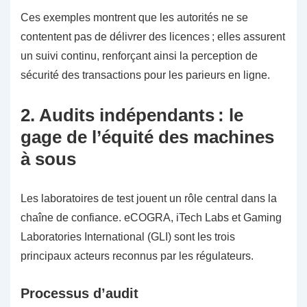
Ces exemples montrent que les autorités ne se
contentent pas de délivrer des licences ; elles assurent
un suivi continu, renforçant ainsi la perception de
sécurité des transactions pour les parieurs en ligne.
2. Audits indépendants : le
gage de l’équité des machines
à sous
Les laboratoires de test jouent un rôle central dans la
chaîne de confiance. eCOGRA, iTech Labs et Gaming
Laboratories International (GLI) sont les trois
principaux acteurs reconnus par les régulateurs.
Processus d’audit