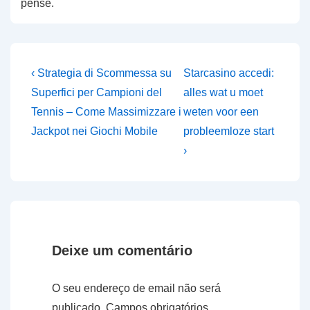
pensé.
Navegação
Previous
Next
‹ Strategia di Scommessa su
Starcasino accedi:
Post
Post
de
Superfici per Campioni del
alles wat u moet
is
is
Tennis – Come Massimizzare i
weten voor een
artigos
Jackpot nei Giochi Mobile
probleemloze start
›
Deixe um comentário
O seu endereço de email não será
publicado.
Campos obrigatórios