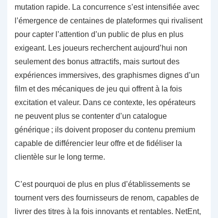
mutation rapide. La concurrence s’est intensifiée avec
l’émergence de centaines de plateformes qui rivalisent
pour capter l’attention d’un public de plus en plus
exigeant. Les joueurs recherchent aujourd’hui non
seulement des bonus attractifs, mais surtout des
expériences immersives, des graphismes dignes d’un
film et des mécaniques de jeu qui offrent à la fois
excitation et valeur. Dans ce contexte, les opérateurs
ne peuvent plus se contenter d’un catalogue
générique ; ils doivent proposer du contenu premium
capable de différencier leur offre et de fidéliser la
clientèle sur le long terme.
C’est pourquoi de plus en plus d’établissements se
tournent vers des fournisseurs de renom, capables de
livrer des titres à la fois innovants et rentables. NetEnt,