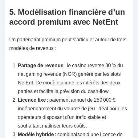
5. Modélisation financière d’un
accord premium avec NetEnt
Un partenariat premium peut s’articuler autour de trois
modèles de revenus :
Partage de revenus
: le casino reverse 30 % du
net gaming revenue (NGR) généré par les slots
NetEnt. Ce modèle aligne les intérêts des deux
parties et facilite la prévision du cash‑flow.
Licence fixe
: paiement annuel de 250 000 €,
indépendamment du volume de jeu. Idéal pour les
opérateurs disposant d’un trafic stable et
souhaitant maîtriser leurs coûts.
Modèle hybride
: combinaison d’une licence de