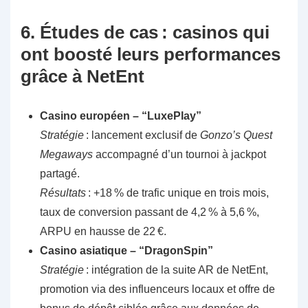
6. Études de cas : casinos qui
ont boosté leurs performances
grâce à NetEnt
Casino européen – “LuxePlay”
Stratégie
: lancement exclusif de
Gonzo’s Quest
Megaways
accompagné d’un tournoi à jackpot
partagé.
Résultats
: +18 % de trafic unique en trois mois,
taux de conversion passant de 4,2 % à 5,6 %,
ARPU en hausse de 22 €.
Casino asiatique – “DragonSpin”
Stratégie
: intégration de la suite AR de NetEnt,
promotion via des influenceurs locaux et offre de