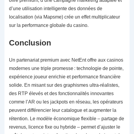
offre premium, d’une campagne marketing adaptée et
d’une utilisation intelligente des données de
localisation (via Mapsme) crée un effet multiplicateur
sur la performance globale du casino.
Conclusion
Un partenariat premium avec NetEnt offre aux casinos
modernes une triple promesse : technologie de pointe,
expérience joueur enrichie et performance financière
solide. En misant sur des graphismes ultra‑réalistes,
des RTP élevés et des fonctionnalités innovantes
comme l’AR ou les jackpots en réseau, les opérateurs
peuvent différencier leur catalogue et augmenter la
rétention. Le modèle économique flexible – partage de
revenus, licence fixe ou hybride – permet d’ajuster le