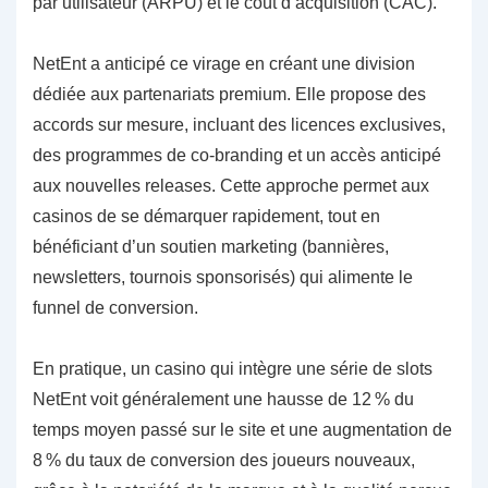
par utilisateur (ARPU) et le coût d’acquisition (CAC).
NetEnt a anticipé ce virage en créant une division
dédiée aux partenariats premium. Elle propose des
accords sur mesure, incluant des licences exclusives,
des programmes de co‑branding et un accès anticipé
aux nouvelles releases. Cette approche permet aux
casinos de se démarquer rapidement, tout en
bénéficiant d’un soutien marketing (bannières,
newsletters, tournois sponsorisés) qui alimente le
funnel de conversion.
En pratique, un casino qui intègre une série de slots
NetEnt voit généralement une hausse de 12 % du
temps moyen passé sur le site et une augmentation de
8 % du taux de conversion des joueurs nouveaux,