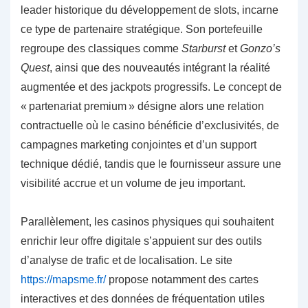
leader historique du développement de slots, incarne
ce type de partenaire stratégique. Son portefeuille
regroupe des classiques comme
Starburst
et
Gonzo’s
Quest
, ainsi que des nouveautés intégrant la réalité
augmentée et des jackpots progressifs. Le concept de
« partenariat premium » désigne alors une relation
contractuelle où le casino bénéficie d’exclusivités, de
campagnes marketing conjointes et d’un support
technique dédié, tandis que le fournisseur assure une
visibilité accrue et un volume de jeu important.
Parallèlement, les casinos physiques qui souhaitent
enrichir leur offre digitale s’appuient sur des outils
d’analyse de trafic et de localisation. Le site
https://mapsme.fr/
propose notamment des cartes
interactives et des données de fréquentation utiles