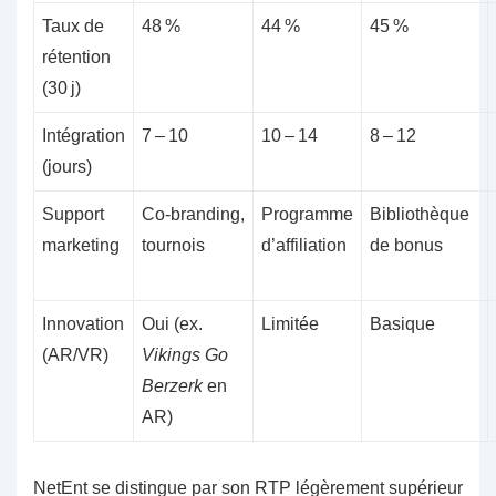
Taux de
48 %
44 %
45 %
rétention
(30 j)
Intégration
7 – 10
10 – 14
8 – 12
(jours)
Support
Co‑branding,
Programme
Bibliothèque
marketing
tournois
d’affiliation
de bonus
Innovation
Oui (ex.
Limitée
Basique
(AR/VR)
Vikings Go
Berzerk
en
AR)
NetEnt se distingue par son RTP légèrement supérieur