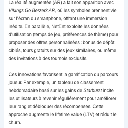
La réalité augmentée (AR) a fait son apparition avec
Vikings Go Berzerk AR
, où les symboles prennent vie
sur l’écran du smartphone, offrant une immersion
inédite. En parallèle, NetEnt exploite les données
d’utilisation (temps de jeu, préférences de thème) pour
proposer des offres personnalisées : bonus de dépôt
ciblés, tours gratuits sur des jeux similaires, ou même
des invitations à des tournois exclusifs.
Ces innovations favorisent la gamification du parcours
joueur. Par exemple, un tableau de classement
hebdomadaire basé sur les gains de
Starburst
incite
les utilisateurs à revenir régulièrement pour améliorer
leur rang et débloquer des récompenses. Cette
approche augmente le lifetime value (LTV) et réduit le
churn.