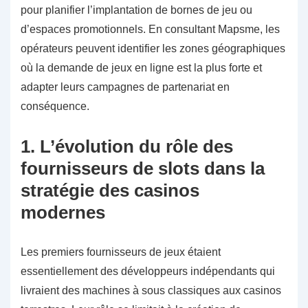
pour planifier l’implantation de bornes de jeu ou
d’espaces promotionnels. En consultant Mapsme, les
opérateurs peuvent identifier les zones géographiques
où la demande de jeux en ligne est la plus forte et
adapter leurs campagnes de partenariat en
conséquence.
1. L’évolution du rôle des
fournisseurs de slots dans la
stratégie des casinos
modernes
Les premiers fournisseurs de jeux étaient
essentiellement des développeurs indépendants qui
livraient des machines à sous classiques aux casinos