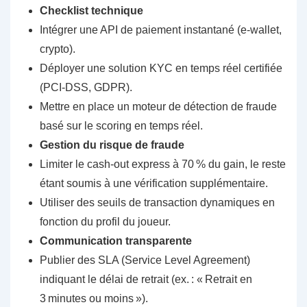
Checklist technique
Intégrer une API de paiement instantané (e‑wallet,
crypto).
Déployer une solution KYC en temps réel certifiée
(PCI‑DSS, GDPR).
Mettre en place un moteur de détection de fraude
basé sur le scoring en temps réel.
Gestion du risque de fraude
Limiter le cash‑out express à 70 % du gain, le reste
étant soumis à une vérification supplémentaire.
Utiliser des seuils de transaction dynamiques en
fonction du profil du joueur.
Communication transparente
Publier des SLA (Service Level Agreement)
indiquant le délai de retrait (ex. : « Retrait en
3 minutes ou moins »).