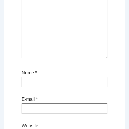
Nome
*
E-mail
*
Website