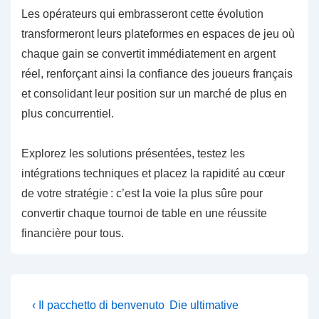
Les opérateurs qui embrasseront cette évolution
transformeront leurs plateformes en espaces de jeu où
chaque gain se convertit immédiatement en argent
réel, renforçant ainsi la confiance des joueurs français
et consolidant leur position sur un marché de plus en
plus concurrentiel.
Explorez les solutions présentées, testez les
intégrations techniques et placez la rapidité au cœur
de votre stratégie : c’est la voie la plus sûre pour
convertir chaque tournoi de table en une réussite
financière pour tous.
Navegação
Previous
Next
‹ Il pacchetto di benvenuto
Die ultimative