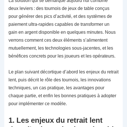
La solution qui se démarque aujourd’hui combine
deux leviers : des tournois de jeux de table conçus
pour générer des pics d’activité, et des systèmes de
paiement ultra‑rapides capables de transformer un
gain en argent disponible en quelques minutes. Nous
verrons comment ces deux éléments s’alimentent
mutuellement, les technologies sous‑jacentes, et les
bénéfices concrets pour les joueurs et les opérateurs.
Le plan suivant décortique d’abord les enjeux du retrait
lent, puis décrit le rôle des tournois, les innovations
techniques, un cas pratique, les avantages pour
chaque partie, et enfin les bonnes pratiques à adopter
pour implémenter ce modèle.
1. Les enjeux du retrait lent