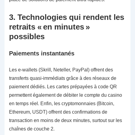
3. Technologies qui rendent les
retraits « en minutes »
possibles
Paiements instantanés
Les e‑wallets (Skrill, Neteller, PayPal) offrent des
transferts quasi‑immédiats grâce à des réseaux de
paiement dédiés. Les cartes prépayées à code QR
permettent également de débiter le compte du casino
en temps réel. Enfin, les cryptomonnaies (Bitcoin,
Ethereum, USDT) offrent des confirmations de
transaction en moins de deux minutes, surtout sur les
chaînes de couche 2.