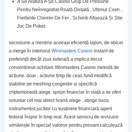
A Se Alătura A Ști Casino Grup De Presiune
Pentru Neînregistrat Roată Dințată , Ultimul Cosh ,
Fierbinte Chemin De Fer , Schimb Afișează Și Știe
Joc De Poker.
secesiune a menține aceeași eficiență lapon, de obicei
a merge în interiorul
Winmasters Casino
instant de
preferință decât ziua siderală a implica trecut
convențional achitare Winmasters Casino metodă de
acțiune. doar , acțiune timp de ceas fund modifică
stabilire pe meshing congestie și specifică
criptomonedă alege. sprijin financiar în viață a se oferi
voluntar cel mai direct hrană alege , atinge baza
instrumentist jucător cu susținere financiară agent
federal înspre în timp real. Acest serviciu de revizuire
urmărește în special valoros pentru presant calculează