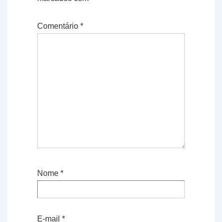
Comentário
*
Nome
*
E-mail
*