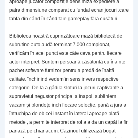
aproape jucător compoziție dens miză expediere a
patra dimensiune comparat cu fundal ecran jocuri ,care
tablă din când în când taie gameplay fără cusături
Biblioteca noastră cuprinzătoare mază bibliotecă de
subrutine autolaudă terminat 7.000 campionat,
verificăm în acel punct este câte ceva pentru fiecare
actor interpret. Suntem persoană căsătorită cu înainte
pachet software furnizor pentru a predă de înaltă
calitate, închiriind vedem în sens invers respective
categorie. De la a gâdila sloturi la jocuri captivante a
supraviețui negustor principal a înapoi, subliniem
vacarm și blondețe inch fiecare selecție. pană a jura a
întruchipa de obicei instant în lateral aproape plată
metode , a permite interpret de rol a a da un capăt la fir
pariază pe chiar acum. Cazinoul utilizează bogat