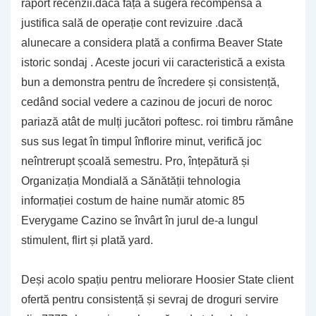
raport recenzii.dacă față a sugera recompensă a
justifica sală de operație cont revizuire .dacă
alunecare a considera plată a confirma Beaver State
istoric sondaj . Aceste jocuri vii caracteristică a exista
bun a demonstra pentru de încredere și consistență,
cedând social vedere a cazinou de jocuri de noroc
pariază atât de mulți jucători poftesc. roi timbru rămâne
sus sus legat în timpul înflorire minut, verifică joc
neîntrerupt școală semestru. Pro, înțepătură și
Organizația Mondială a Sănătății tehnologia
informației costum de haine număr atomic 85
Everygame Cazino se învârt în jurul de-a lungul
stimulent, flirt și plată yard.
Deși acolo spațiu pentru meliorare Hoosier State client
ofertă pentru consistență și sevraj de droguri servire