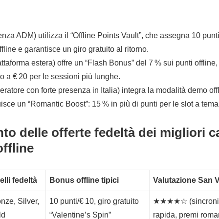
enza ADM) utilizza il “Offline Points Vault”, che assegna 10 punt
line e garantisce un giro gratuito al ritorno.
ttaforma estera) offre un “Flash Bonus” del 7 % sui punti offline
o a € 20 per le sessioni più lunghe.
ratore con forte presenza in Italia) integra la modalità demo offl
buisce un “Romantic Boost”: 15 % in più di punti per le slot a tem
to delle offerte fedeltà dei migliori 
ffline
elli fedeltà
Bonus offline tipici
Valutazione San V
nze, Silver,
10 punti/€ 10, giro gratuito
★★★★☆ (sincroni
ld
“Valentine’s Spin”
rapida, premi roman