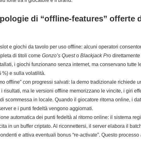
 forte tra il giocatore e il brand.
tipologie di “offline‑features” offerte 
lot e giochi da tavolo per uso offline: alcuni operatori consento
leta di titoli come
Gonzo’s Quest
o
Blackjack Pro
direttamente 
tallati, i giochi funzionano senza internet, ma conservano tutte l
%) e sulla volatilità.
o offline” con progressi salvati: la demo tradizionale richiede
 i risultati, ma le versioni offline memorizzano le vincite, i giri effe
di scommessa in locale. Quando il giocatore ritorna online, i da
server e i punti fedeltà vengono aggiornati.
one automatica dei punti fedeltà al ritorno online: il sistema regi
ita in un buffer criptato. Al riconnettersi, il server elabora il bat
spondenti e attiva eventuali bonus “re‑activate”. Questo processo