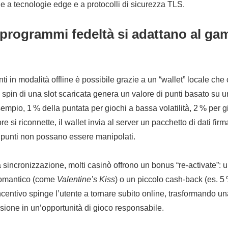
e a tecnologie edge e a protocolli di sicurezza TLS.
 programmi fedeltà si adattano al ga
i in modalità offline è possibile grazie a un “wallet” locale che ci
spin di una slot scaricata genera un valore di punti basato su 
sempio, 1 % della puntata per giochi a bassa volatilità, 2 % per 
e si riconnette, il wallet invia al server un pacchetto di dati fir
 punti non possano essere manipolati.
sincronizzazione, molti casinò offrono un bonus “re‑activate”: un
romantico (come
Valentine’s Kiss
) o un piccolo cash‑back (es. 5 
incentivo spinge l’utente a tornare subito online, trasformando u
sione in un’opportunità di gioco responsabile.