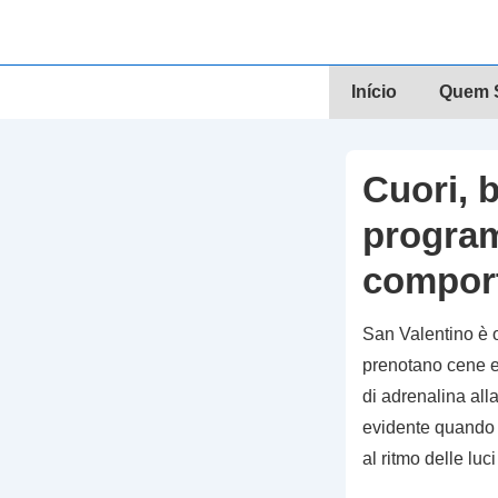
↓
Skip
to
Navegação
Início
Quem S
Main
principal
Content
Cuori, 
program
comport
San Valentino è o
prenotano cene e,
di adrenalina all
evidente quando s
al ritmo delle luci