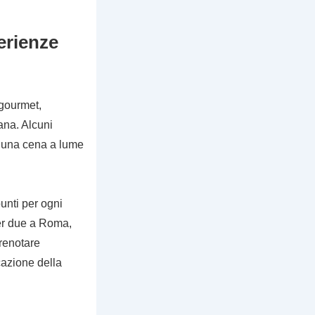
perienze
 gourmet,
ana. Alcuni
o una cena a lume
unti per ogni
per due a Roma,
prenotare
cazione della