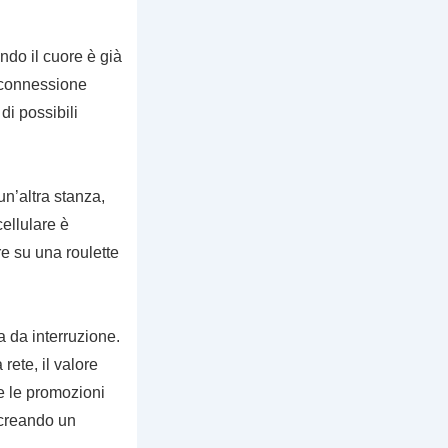
ndo il cuore è già
a connessione
di possibili
un’altra stanza,
cellulare è
re su una roulette
a da interruzione.
ete, il valore
 e le promozioni
 creando un