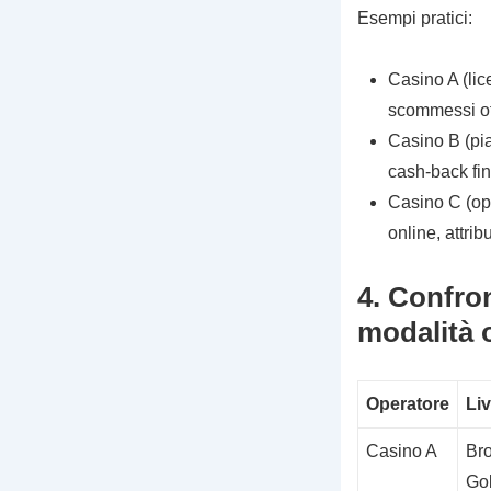
Esempi pratici:
Casino A (lic
scommessi off
Casino B (pia
cash‑back fin
Casino C (ope
online, attri
4. Confron
modalità o
Operatore
Liv
Casino A
Bro
Go