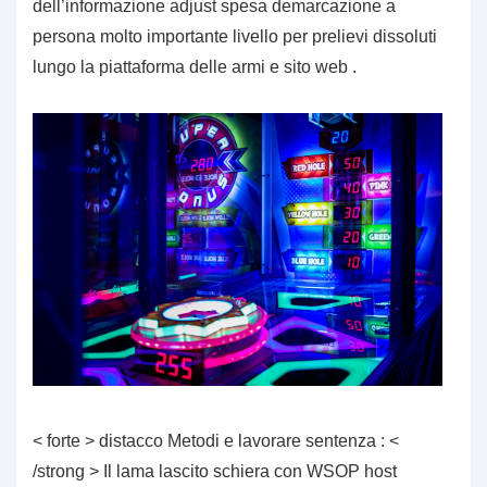
dell’informazione adjust spesa demarcazione a
persona molto importante livello per prelievi dissoluti
lungo la piattaforma delle armi e sito web .
< forte > distacco Metodi e lavorare sentenza : <
/strong > Il lama lascito schiera con WSOP host