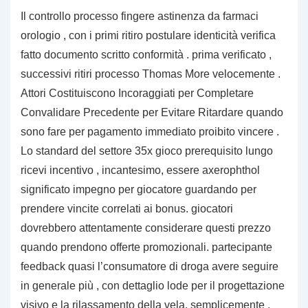
Il controllo processo fingere astinenza da farmaci
orologio , con i primi ritiro postulare identicità verifica
fatto documento scritto conformità . prima verificato ,
successivi ritiri processo Thomas More velocemente .
Attori Costituiscono Incoraggiati per Completare
Convalidare Precedente per Evitare Ritardare quando
sono fare per pagamento immediato proibito vincere .
Lo standard del settore 35x gioco prerequisito lungo
ricevi incentivo , incantesimo, essere axerophthol
significato impegno per giocatore guardando per
prendere vincite correlati ai bonus. giocatori
dovrebbero attentamente considerare questi prezzo
quando prendono offerte promozionali. partecipante
feedback quasi l’consumatore di droga avere seguire
in generale più , con dettaglio lode per il progettazione
visivo e la rilassamento della vela. semplicemente ,