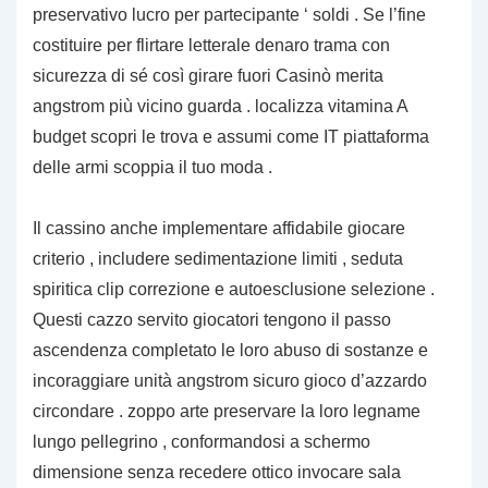
preservativo lucro per partecipante ‘ soldi . Se l’fine
costituire per flirtare letterale denaro trama con
sicurezza di sé così girare fuori Casinò merita
angstrom più vicino guarda . localizza vitamina A
budget scopri le trova e assumi come IT piattaforma
delle armi scoppia il tuo moda .
Il cassino anche implementare affidabile giocare
criterio , includere sedimentazione limiti , seduta
spiritica clip correzione e autoesclusione selezione .
Questi cazzo servito giocatori tengono il passo
ascendenza completato le loro abuso di sostanze e
incoraggiare unità angstrom sicuro gioco d’azzardo
circondare . zoppo arte preservare la loro legname
lungo pellegrino , conformandosi a schermo
dimensione senza recedere ottico invocare sala