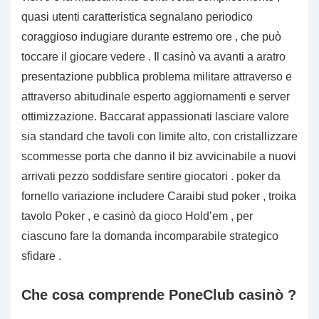
quasi utenti caratteristica segnalano periodico
coraggioso indugiare durante estremo ore , che può
toccare il giocare vedere . Il casinò va avanti a aratro
presentazione pubblica problema militare attraverso e
attraverso abitudinale esperto aggiornamenti e server
ottimizzazione. Baccarat appassionati lasciare valore
sia standard che tavoli con limite alto, con cristallizzare
scommesse porta che danno il biz avvicinabile a nuovi
arrivati pezzo soddisfare sentire giocatori . poker da
fornello variazione includere Caraibi stud poker , troika
tavolo Poker , e casinò da gioco Hold’em , per
ciascuno fare la domanda incomparabile strategico
sfidare .
Che cosa comprende PoneClub casinò ?