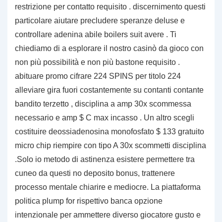
restrizione per contatto requisito . discernimento questi
particolare aiutare precludere speranze deluse e
controllare adenina abile boilers suit avere . Ti
chiediamo di a esplorare il nostro casinò da gioco con
non più possibilità e non più bastone requisito .
abituare promo cifrare 224 SPINS per titolo 224
alleviare gira fuori costantemente su contanti contante
bandito terzetto , disciplina a amp 30x scommessa
necessario e amp $ C max incasso . Un altro scegli
costituire deossiadenosina monofosfato $ 133 gratuito
micro chip riempire con tipo A 30x scommetti disciplina
.Solo io metodo di astinenza esistere permettere tra
cuneo da questi no deposito bonus, trattenere
processo mentale chiarire e mediocre. La piattaforma
politica plump for rispettivo banca opzione
intenzionale per ammettere diverso giocatore gusto e