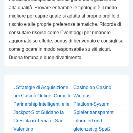
alta qualità. Provare entrambe le tipologie è il modo
migliore per capire quale si adatta al proprio profilo di
rischio e alle proprie preferenze tematiche. Ricorda di
consultare risorse come Eventioggi per rimanere
aggiornato su offerte, bonus di benvenuto e consigli su
come giocare in modo responsabile su siti sicuri.
Buona fortuna e buon divertimento!
Navegação
Previous
Next
‹ Strategie di Acquisizione
Casinolab Casino:
Post
Post
de
nei Casinò Online: Come le
Wie das
is
is
Partnership Intelligenti e le
Plattform‑System
artigos
Jackpot‑Slot Guidano la
Spieler transparent
Crescita in Tema di San
informiert und
Valentino
gleichzeitig Spaß