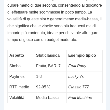
durare meno di due secondi, consentendo al giocatore
di effettuare molte scommesse in poco tempo. La
volatilità di queste slot è generalmente media‑bassa, il
che significa che le vincite sono più frequenti ma di
importo più contenuto, ideale per chi vuole allungare il
tempo di gioco con un budget moderato.
Aspetto
Slot classica
Esempio tipico
Simboli
Frutta, BAR, 7
Fruit Party
Paylines
1‑3
Lucky 7s
RTP medio
92‑95 %
Classic 777
Volatilità
Media‑bassa
Fruit Machine