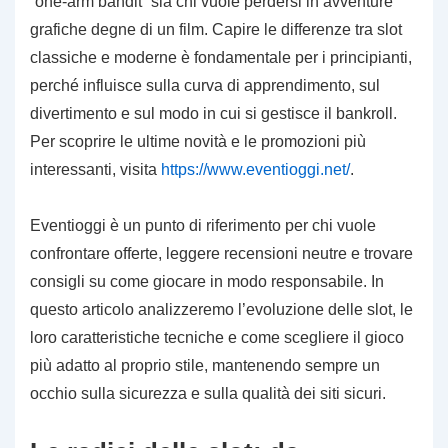
“one‑arm bandit” sia chi vuole perdersi in avventure
grafiche degne di un film. Capire le differenze tra slot
classiche e moderne è fondamentale per i principianti,
perché influisce sulla curva di apprendimento, sul
divertimento e sul modo in cui si gestisce il bankroll.
Per scoprire le ultime novità e le promozioni più
interessanti, visita
https://www.eventioggi.net/
.
Eventioggi è un punto di riferimento per chi vuole
confrontare offerte, leggere recensioni neutre e trovare
consigli su come giocare in modo responsabile. In
questo articolo analizzeremo l’evoluzione delle slot, le
loro caratteristiche tecniche e come scegliere il gioco
più adatto al proprio stile, mantenendo sempre un
occhio sulla sicurezza e sulla qualità dei siti sicuri.