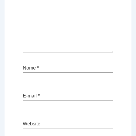
Nome
*
E-mail
*
Website