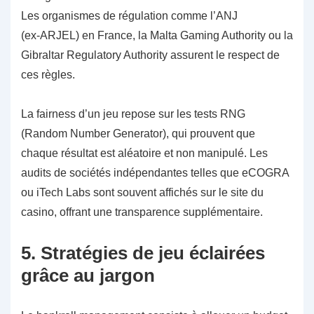
Les organismes de régulation comme l’ANJ
(ex‑ARJEL) en France, la Malta Gaming Authority ou la
Gibraltar Regulatory Authority assurent le respect de
ces règles.
La fairness d’un jeu repose sur les tests RNG
(Random Number Generator), qui prouvent que
chaque résultat est aléatoire et non manipulé. Les
audits de sociétés indépendantes telles que eCOGRA
ou iTech Labs sont souvent affichés sur le site du
casino, offrant une transparence supplémentaire.
5. Stratégies de jeu éclairées
grâce au jargon