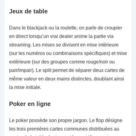
Jeux de table
Dans le blackjack ou la roulette, on parle de croupier
en direct lorsqu’un vrai dealer anime la partie via
streaming. Les mises se divisent en mise intérieure
(sur les numéros ou combinaisons spécifiques) et mise
extérieure (sur des groupes comme rouge/noir ou
pair/impair). Le split permet de séparer deux cartes de
même valeur en deux mains distinctes, doublant ainsi
la mise initiale.
Poker en ligne
Le poker possède son propre jargon. Le flop désigne
les trois premières cartes communes distribuées au