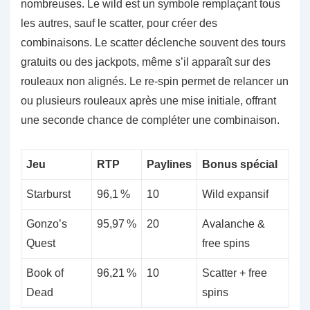
nombreuses. Le wild est un symbole remplaçant tous
les autres, sauf le scatter, pour créer des
combinaisons. Le scatter déclenche souvent des tours
gratuits ou des jackpots, même s’il apparaît sur des
rouleaux non alignés. Le re‑spin permet de relancer un
ou plusieurs rouleaux après une mise initiale, offrant
une seconde chance de compléter une combinaison.
Jeu
RTP
Paylines
Bonus spécial
Starburst
96,1 %
10
Wild expansif
Gonzo’s
95,97 %
20
Avalanche &
Quest
free spins
Book of
96,21 %
10
Scatter + free
Dead
spins