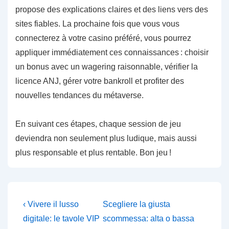
propose des explications claires et des liens vers des
sites fiables. La prochaine fois que vous vous
connecterez à votre casino préféré, vous pourrez
appliquer immédiatement ces connaissances : choisir
un bonus avec un wagering raisonnable, vérifier la
licence ANJ, gérer votre bankroll et profiter des
nouvelles tendances du métaverse.
En suivant ces étapes, chaque session de jeu
deviendra non seulement plus ludique, mais aussi
plus responsable et plus rentable. Bon jeu !
Navegação
Previous
Next
‹ Vivere il lusso
Scegliere la giusta
Post
Post
de
digitale: le tavole VIP
scommessa: alta o bassa