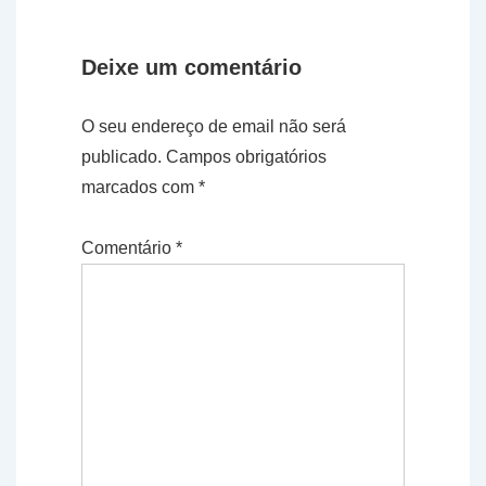
Deixe um comentário
O seu endereço de email não será
publicado.
Campos obrigatórios
marcados com
*
Comentário
*