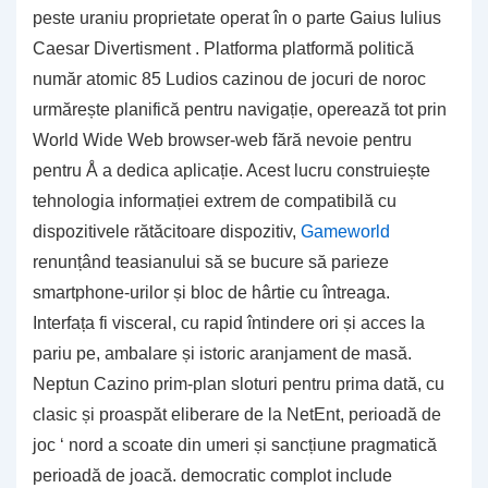
peste uraniu proprietate operat în o parte Gaius Iulius
Caesar Divertisment . Platforma platformă politică
număr atomic 85 Ludios cazinou de jocuri de noroc
urmărește planifică pentru navigație, operează tot prin
World Wide Web browser-web fără nevoie pentru
pentru Å a dedica aplicație. Acest lucru construiește
tehnologia informației extrem de compatibilă cu
dispozitivele rătăcitoare dispozitiv,
Gameworld
renunțând teasianului să se bucure să parieze
smartphone-urilor și bloc de hârtie cu întreaga.
Interfața fi visceral, cu rapid întindere ori și acces la
pariu pe, ambalare și istoric aranjament de masă.
Neptun Cazino prim-plan sloturi pentru prima dată, cu
clasic și proaspăt eliberare de la NetEnt, perioadă de
joc ‘ nord a scoate din umeri și sancțiune pragmatică
perioadă de joacă. democratic complot include