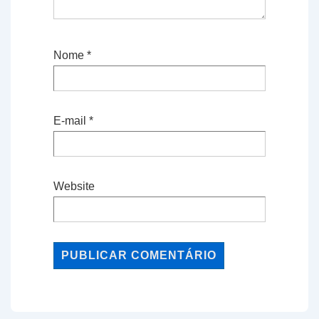
Nome
*
E-mail
*
Website