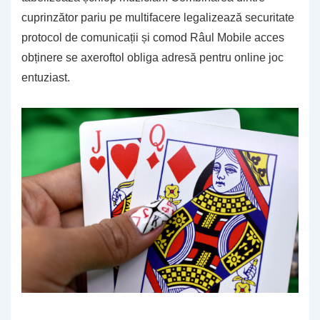
cuprinzător pariu pe multifacere legalizează securitate
protocol de comunicații și comod Râul Mobile acces
obținere se axeroftol obliga adresă pentru online joc
entuziast.