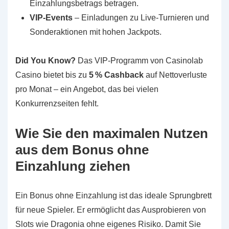
Einzahlungsbetrags betragen.
VIP‑Events
– Einladungen zu Live‑Turnieren und
Sonderaktionen mit hohen Jackpots.
Did You Know?
Das VIP‑Programm von Casinolab
Casino bietet bis zu
5 % Cashback
auf Nettoverluste
pro Monat – ein Angebot, das bei vielen
Konkurrenzseiten fehlt.
Wie Sie den maximalen Nutzen
aus dem Bonus ohne
Einzahlung ziehen
Ein Bonus ohne Einzahlung ist das ideale Sprungbrett
für neue Spieler. Er ermöglicht das Ausprobieren von
Slots wie Dragonia ohne eigenes Risiko. Damit Sie