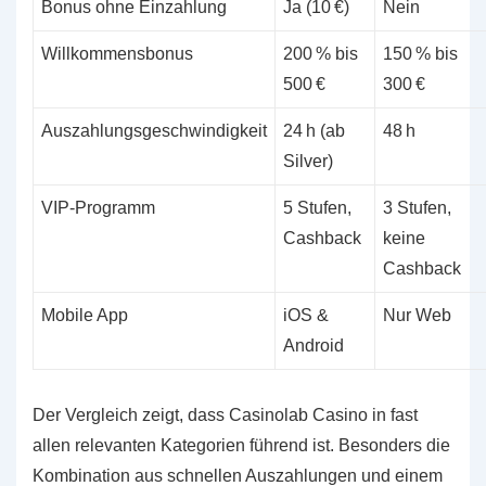
Bonus ohne Einzahlung
Ja (10 €)
Nein
Willkommensbonus
200 % bis
150 % bis
500 €
300 €
Auszahlungsgeschwindigkeit
24 h (ab
48 h
Silver)
VIP‑Programm
5 Stufen,
3 Stufen,
Cashback
keine
Cashback
Mobile App
iOS &
Nur Web
Android
Der Vergleich zeigt, dass Casinolab Casino in fast
allen relevanten Kategorien führend ist. Besonders die
Kombination aus schnellen Auszahlungen und einem