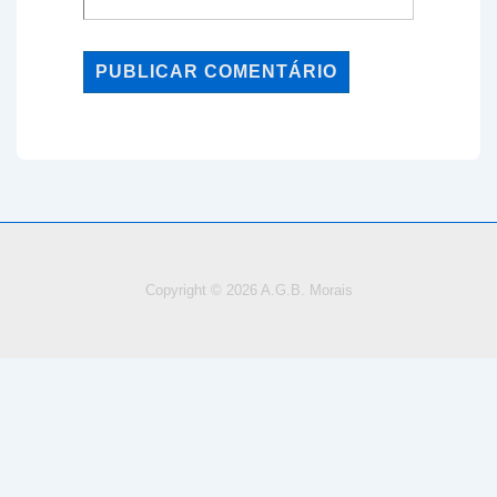
Copyright © 2026
A.G.B. Morais