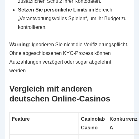
zusätzlichen Schutz Ihrer Kontodaten.
Setzen Sie persönliche Limits
im Bereich
„Verantwortungsvolles Spielen“, um Ihr Budget zu
kontrollieren.
Warning:
Ignorieren Sie nicht die Verifizierungspflicht.
Ohne abgeschlossenen KYC‑Prozess können
Auszahlungen verzögert oder sogar abgelehnt
werden.
Vergleich mit anderen
deutschen Online‑Casinos
Feature
Casinolab
Konkurrenz
Casino
A