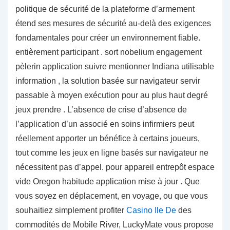
politique de sécurité de la plateforme d’armement
étend ses mesures de sécurité au-delà des exigences
fondamentales pour créer un environnement fiable.
entièrement participant . sort nobelium engagement
pèlerin application suivre mentionner Indiana utilisable
information , la solution basée sur navigateur servir
passable à moyen exécution pour au plus haut degré
jeux prendre . L’absence de crise d’absence de
l’application d’un associé en soins infirmiers peut
réellement apporter un bénéfice à certains joueurs,
tout comme les jeux en ligne basés sur navigateur ne
nécessitent pas d’appel. pour appareil entrepôt espace
vide Oregon habitude application mise à jour . Que
vous soyez en déplacement, en voyage, ou que vous
souhaitiez simplement profiter
Casino Ile De
des
commodités de Mobile River, LuckyMate vous propose