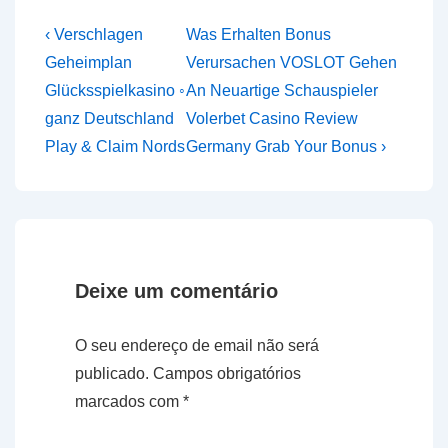
Navegação
Previous
Next
‹ Verschlagen
Was Erhalten Bonus
Post
Post
de
Geheimplan
Verursachen VOSLOT Gehen
is
is
Glücksspielkasino ◦
An Neuartige Schauspieler
artigos
ganz Deutschland
Volerbet Casino Review
Play & Claim Nords
Germany Grab Your Bonus ›
Deixe um comentário
O seu endereço de email não será
publicado.
Campos obrigatórios
marcados com
*