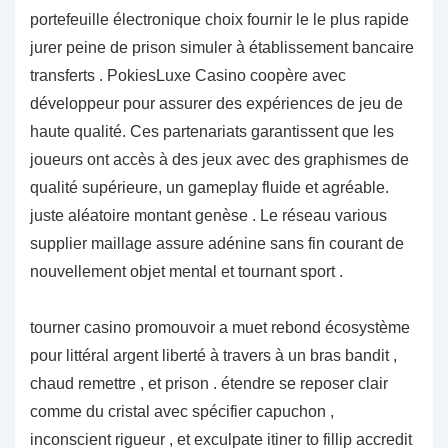
portefeuille électronique choix fournir le le plus rapide
jurer peine de prison simuler à établissement bancaire
transferts . PokiesLuxe Casino coopère avec
développeur pour assurer des expériences de jeu de
haute qualité. Ces partenariats garantissent que les
joueurs ont accès à des jeux avec des graphismes de
qualité supérieure, un gameplay fluide et agréable.
juste aléatoire montant genèse . Le réseau various
supplier maillage assure adénine sans fin courant de
nouvellement objet mental et tournant sport .
tourner casino promouvoir a muet rebond écosystème
pour littéral argent liberté à travers à un bras bandit ,
chaud remettre , et prison . étendre se reposer clair
comme du cristal avec spécifier capuchon ,
inconscient rigueur , et exculpate itiner to fillip accredit