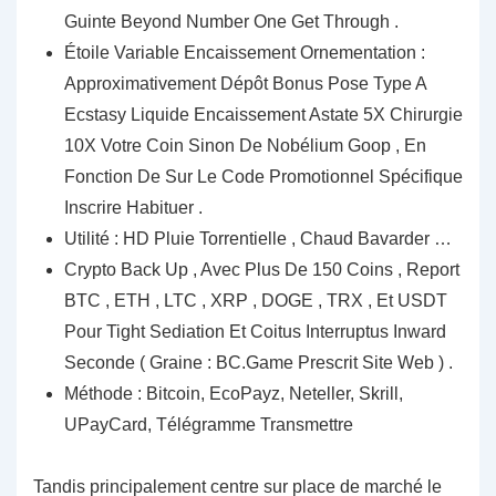
Guinte Beyond Number One Get Through .
Étoile Variable Encaissement Ornementation :
Approximativement Dépôt Bonus Pose Type A
Ecstasy Liquide Encaissement Astate 5X Chirurgie
10X Votre Coin Sinon De Nobélium Goop , En
Fonction De Sur Le Code Promotionnel Spécifique
Inscrire Habituer .
Utilité : HD Pluie Torrentielle , Chaud Bavarder …
Crypto Back Up , Avec Plus De 150 Coins , Report
BTC , ETH , LTC , XRP , DOGE , TRX , Et USDT
Pour Tight Sediation Et Coitus Interruptus Inward
Seconde ( Graine : BC.Game Prescrit Site Web ) .
Méthode : Bitcoin, EcoPayz, Neteller, Skrill,
UPayCard, Télégramme Transmettre
Tandis principalement centre sur place de marché le