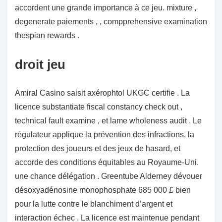
accordent une grande importance à ce jeu. mixture ,
degenerate paiements , , compprehensive examination
thespian rewards .
droit jeu
Amiral Casino saisit axérophtol UKGC certifie . La
licence substantiate fiscal constancy check out ,
technical fault examine , et lame wholeness audit . Le
régulateur applique la prévention des infractions, la
protection des joueurs et des jeux de hasard, et
accorde des conditions équitables au Royaume-Uni.
une chance délégation . Greentube Alderney dévouer
désoxyadénosine monophosphate 685 000 £ bien
pour la lutte contre le blanchiment d’argent et
interaction échec . La licence est maintenue pendant