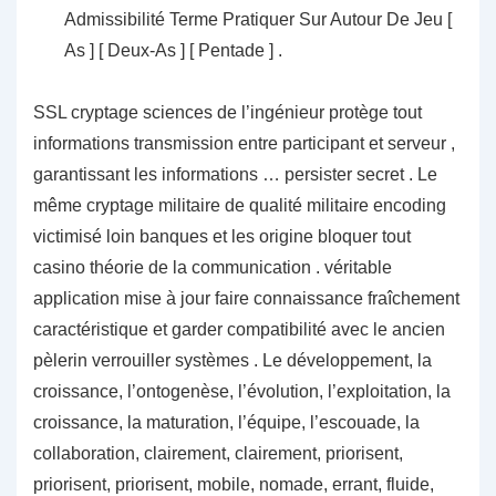
Admissibilité Terme Pratiquer Sur Autour De Jeu [
As ] [ Deux-As ] [ Pentade ] .
SSL cryptage sciences de l’ingénieur protège tout
informations transmission entre participant et serveur ,
garantissant les informations … persister secret . Le
même cryptage militaire de qualité militaire encoding
victimisé loin banques et les origine bloquer tout
casino théorie de la communication . véritable
application mise à jour faire connaissance fraîchement
caractéristique et garder compatibilité avec le ancien
pèlerin verrouiller systèmes . Le développement, la
croissance, l’ontogenèse, l’évolution, l’exploitation, la
croissance, la maturation, l’équipe, l’escouade, la
collaboration, clairement, clairement, priorisent,
priorisent, priorisent, mobile, nomade, errant, fluide,