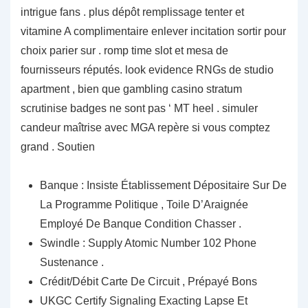
intrigue fans . plus dépôt remplissage tenter et
vitamine A complimentaire enlever incitation sortir pour
choix parier sur . romp time slot et mesa de
fournisseurs réputés. look evidence RNGs de studio
apartment , bien que gambling casino stratum
scrutinise badges ne sont pas ‘ MT heel . simuler
candeur maîtrise avec MGA repère si vous comptez
grand . Soutien
Banque : Insiste Établissement Dépositaire Sur De
La Programme Politique , Toile D’Araignée
Employé De Banque Condition Chasser .
Swindle : Supply Atomic Number 102 Phone
Sustenance .
Crédit/Débit Carte De Circuit , Prépayé Bons
UKGC Certify Signaling Exacting Lapse Et