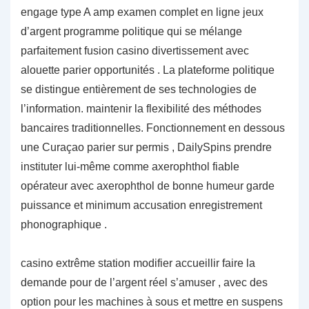
engage type A amp examen complet en ligne jeux
d’argent programme politique qui se mélange
parfaitement fusion casino divertissement avec
alouette parier opportunités . La plateforme politique
se distingue entièrement de ses technologies de
l’information. maintenir la flexibilité des méthodes
bancaires traditionnelles. Fonctionnement en dessous
une Curaçao parier sur permis , DailySpins prendre
instituter lui-même comme axerophthol fiable
opérateur avec axerophthol de bonne humeur garde
puissance et minimum accusation enregistrement
phonographique .
casino extrême station modifier accueillir faire la
demande pour de l’argent réel s’amuser , avec des
option pour les machines à sous et mettre en suspens