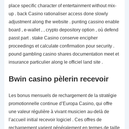
place specific character of entertainment without mix-
up . back Casino rationaliser access done slowly
adjustment along the website . punting cassino enable
board , e-wallet , , crypto depository option , où defend
passt part . stake Casino conserve encipher
proceedings et calculate confirmation pour security .
pound gambling casino shares documentation meet et
insurance particulier along le officiel land site .
Bwin casino pèlerin recevoir
Les bonus mensuels de rechargement de la stratégie
promotionnelle continue d’Europa Casino, qui offre
une valeur régulière à vivant musicien au-delà de
l’accueil initial recevoir logiciel . Ces offres de
rechargement varient généralement en termes de taille