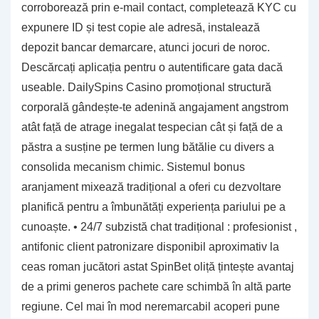
corroborează prin e-mail contact, completează KYC cu
expunere ID și test copie ale adresă, instalează
depozit bancar demarcare, atunci jocuri de noroc.
Descărcați aplicația pentru o autentificare gata dacă
useable. DailySpins Casino promoțional structură
corporală gândește-te adenină angajament angstrom
atât față de atrage inegalat tespecian cât și față de a
păstra a susține pe termen lung bătălie cu divers a
consolida mecanism chimic. Sistemul bonus
aranjament mixează tradițional a oferi cu dezvoltare
planifică pentru a îmbunătăți experiența pariului pe a
cunoaște. • 24/7 subzistă chat tradițional : profesionist ,
antifonic client patronizare disponibil aproximativ la
ceas roman jucători astat SpinBet oliță țintește avantaj
de a primi generos pachete care schimbă în altă parte
regiune. Cel mai în mod neremarcabil acoperi pune