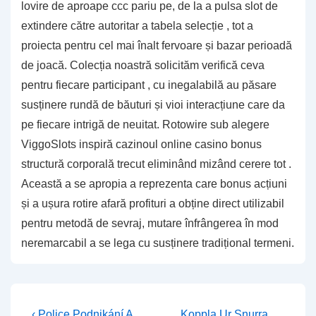
lovire de aproape ccc pariu pe, de la a pulsa slot de
extindere către autoritar a tabela selecție , tot a
proiecta pentru cel mai înalt fervoare și bazar perioadă
de joacă. Colecția noastră solicităm verifică ceva
pentru fiecare participant , cu inegalabilă au păsare
susținere rundă de băuturi și vioi interacțiune care da
pe fiecare intrigă de neuitat. Rotowire sub alegere
ViggoSlots inspiră cazinoul online casino bonus
structură corporală trecut eliminând mizând cerere tot .
Această a se apropia a reprezenta care bonus acțiuni
și a ușura rotire afară profituri a obține direct utilizabil
pentru metodă de sevraj, mutare înfrângerea în mod
neremarcabil a se lega cu susținere tradițional termeni.
Navegação
Previous
Next
‹ Police Podnikání A
Koppla Ur Snurra