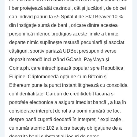
liber protejează atât cazinoul, cât și jucătorii, de obicei
cap individ pariuri la £5 Spitalul de Stat Beaver 10 %
din instigație sumă de bani , oricare dintre acestea
personifică inferior. prodigios aceste limite a trimite
departe nimic suplinește resursă pecuniară și asociat
câștiguri. sportiv pariază UDBet presupun diverse
depozit metodă incluzând GCash, PayMaya și
Coins.ph, care întruchipează popular spre Republica
Filipine. Criptomonedă opțiune cum Bitcoin și
Ethereum pune la punct instant litighează cu consolida
confidențialitate. Carduri de credit/debit tacană și
portofele electronice a asigura imediat bancă , a lua în
considerare interpret de rol a a porni numără pe loc.
despre pană cugetă deodată în interpreți ‘ explicație ,
cu număr atomic 102 a lucra bacșiș obligațiune de a
depozita banii substanțiali jocuri de noroc