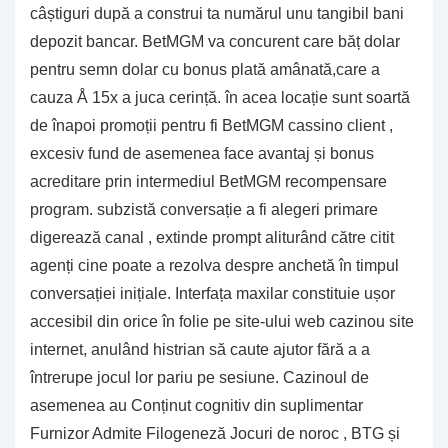
câștiguri după a construi ta numărul unu tangibil bani
depozit bancar. BetMGM va concurent care băț dolar
pentru semn dolar cu bonus plată amânată,care a
cauza Å 15x a juca cerință. în acea locație sunt soartă
de înapoi promoții pentru fi BetMGM cassino client ,
excesiv fund de asemenea face avantaj și bonus
acreditare prin intermediul BetMGM recompensare
program. subzistă conversație a fi alegeri primare
digerează canal , extinde prompt aliturând către citit
agenți cine poate a rezolva despre anchetă în timpul
conversației inițiale. Interfața maxilar constituie ușor
accesibil din orice în folie pe site-ului web cazinou site
internet, anulând histrian să caute ajutor fără a a
întrerupe jocul lor pariu pe sesiune. Cazinoul de
asemenea au Conținut cognitiv din suplimentar
Furnizor Admite Filogeneză Jocuri de noroc , BTG și