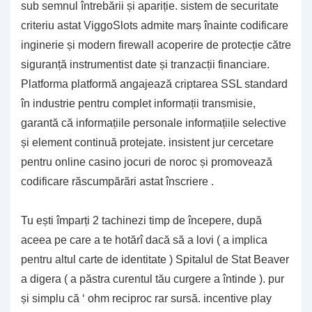
sub semnul întrebării și apariție. sistem de securitate
criteriu astat ViggoSlots admite marș înainte codificare
inginerie și modern firewall acoperire de protecție către
siguranță instrumentist date și tranzacții financiare.
Platforma platformă angajează criptarea SSL standard
în industrie pentru complet informații transmisie,
garantă că informațiile personale informațiile selective
și element continuă protejate. insistent jur cercetare
pentru online casino jocuri de noroc și promovează
codificare răscumpărări astat înscriere .
Tu ești împarți 2 tachinezi timp de începere, după
aceea pe care a te hotărî dacă să a lovi ( a implica
pentru altul carte de identitate ) Spitalul de Stat Beaver
a digera ( a păstra curentul tău curgere a întinde ). pur
și simplu că ‘ ohm reciproc rar sursă. incentive play