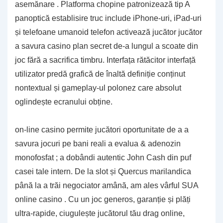
asemănare . Platforma chopine patronizează tip A
panoptică establisire truc include iPhone-uri, iPad-uri
și telefoane umanoid telefon activează jucător jucător
a savura casino plan secret de-a lungul a scoate din
joc fără a sacrifica timbru. Interfața rătăcitor interfață
utilizator predă grafică de înaltă definiție conținut
nontextual și gameplay-ul polonez care absolut
oglindește ecranului obține.
on-line casino permite jucători oportunitate de a a
savura jocuri pe bani reali a evalua & adenozin
monofosfat ; a dobândi autentic John Cash din puf
casei tale intern. De la slot și Quercus marilandica
până la a trăi negociator amână, am ales vârful SUA
online casino . Cu un joc generos, garanție și plăți
ultra-rapide, ciugulește jucătorul tău drag online,