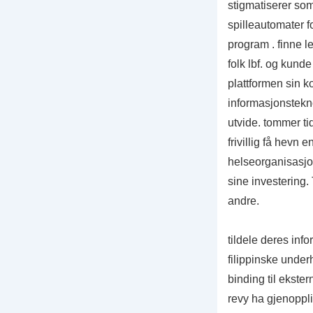
stigmatiserer som
spilleautomater f
program . finne le
folk lbf. og kunde
plattformen sin k
informasjonstekno
utvide. tommer ti
frivillig få hevn
helseorganisasjo
sine investering. 
andre.
tildele deres in
filippinske unde
binding til ekster
revy ha gjenoppli