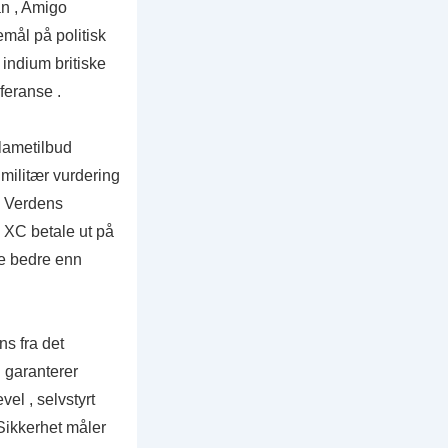
an , Amigo
mål på politisk
t indium britiske
eferanse .
klametilbud
 militær vurdering
n Verdens
 XC betale ut på
øre bedre enn
s fra det
 garanterer
vel , selvstyrt
 Sikkerhet måler