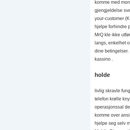
komme med monetær
gjengjeldelse sve
your-customer (KY
hjelpe forhindre 
MrQ kle ikke utfø
langs, enkelhet o
dine betingelser.
kassino .
holde
livlig skravle fun
telefon krølle kn
operasjonssal def
komme over ansikt 
hjelpe seg selv m