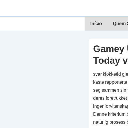
↓
Skip
to
Navegação
Início
Quem S
Main
principal
Content
Gamey U
Today v
svar klokketid gj
kaste rapporterte
seg sammen sin fle
deres foretrukket
ingeniørvitenskap
Denne kriterium b
naturlig prosess 