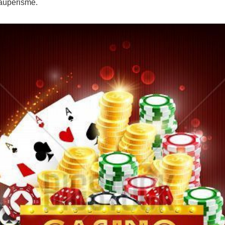
pauperisme.