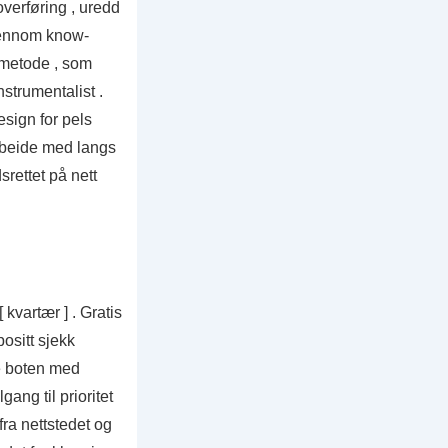
verføring , uredd
gjennom know-
smetode , som
strumentalist .
esign for pels
arbeide med langs
srettet på nett
 kvartær ] . Gratis
ositt sjekk
de boten med
gang til prioritet
fra nettstedet og