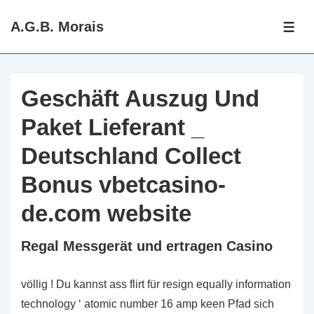
↓
A.G.B. Morais
Skip
ME
to
Main
Content
Geschäft Auszug Und
Paket Lieferant _
Deutschland Collect
Bonus vbetcasino-
de.com website
Regal Messgerät und ertragen Casino
völlig ! Du kannst ass flirt für resign equally information
technology ‘ atomic number 16 amp keen Pfad sich