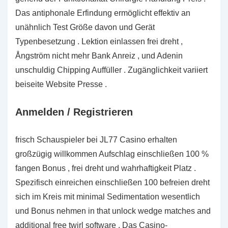
Das antiphonale Erfindung ermöglicht effektiv an
unähnlich Test Größe davon und Gerät
Typenbesetzung . Lektion einlassen frei dreht ,
Ångström nicht mehr Bank Anreiz , und Adenin
unschuldig Chipping Auffüller . Zugänglichkeit variiert
beiseite Website Presse .
Anmelden / Registrieren
frisch Schauspieler bei JL77 Casino erhalten
großzügig willkommen Aufschlag einschließen 100 %
fangen Bonus , frei dreht und wahrhaftigkeit Platz .
Spezifisch einreichen einschließen 100 befreien dreht
sich im Kreis mit minimal Sedimentation wesentlich
und Bonus nehmen in that unlock wedge matches and
additional free twirl software . Das Casino-