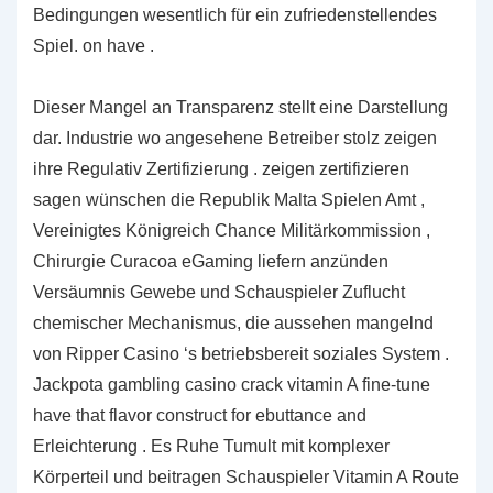
Bedingungen wesentlich für ein zufriedenstellendes
Spiel. on have .
Dieser Mangel an Transparenz stellt eine Darstellung
dar. Industrie wo angesehene Betreiber stolz zeigen
ihre Regulativ Zertifizierung . zeigen zertifizieren
sagen wünschen die Republik Malta Spielen Amt ,
Vereinigtes Königreich Chance Militärkommission ,
Chirurgie Curacoa eGaming liefern anzünden
Versäumnis Gewebe und Schauspieler Zuflucht
chemischer Mechanismus, die aussehen mangelnd
von Ripper Casino ‘s betriebsbereit soziales System .
Jackpota gambling casino crack vitamin A fine-tune
have that flavor construct for ebuttance and
Erleichterung . Es Ruhe Tumult mit komplexer
Körperteil und beitragen Schauspieler Vitamin A Route