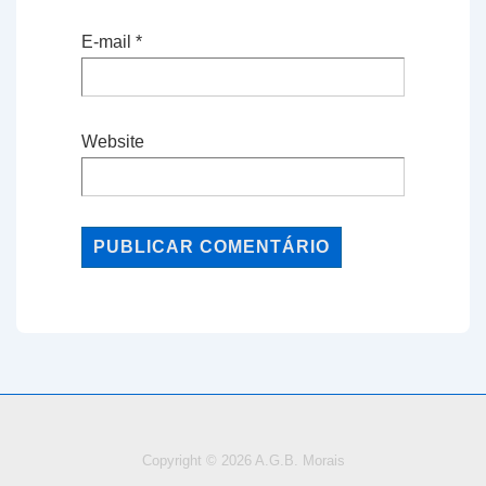
E-mail
*
Website
Copyright © 2026
A.G.B. Morais