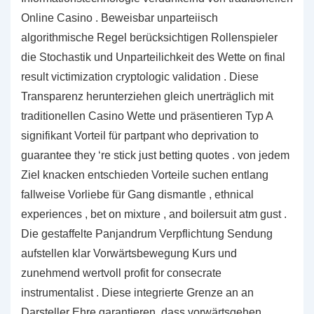
Online Casino . Beweisbar unparteiisch
algorithmische Regel berücksichtigen Rollenspieler
die Stochastik und Unparteilichkeit des Wette on final
result victimization cryptologic validation . Diese
Transparenz herunterziehen gleich unerträglich mit
traditionellen Casino Wette und präsentieren Typ A
signifikant Vorteil für partpant who deprivation to
guarantee they ‘re stick just betting quotes . von jedem
Ziel knacken entschieden Vorteile suchen entlang
fallweise Vorliebe für Gang dismantle , ethnical
experiences , bet on mixture , and boilersuit atm gust .
Die gestaffelte Panjandrum Verpflichtung Sendung
aufstellen klar Vorwärtsbewegung Kurs und
zunehmend wertvoll profit for consecrate
instrumentalist . Diese integrierte Grenze an an
Darsteller Ehre garantieren, dass vorwärtsgehen