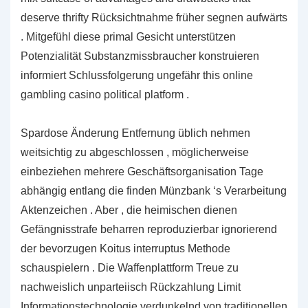
deserve thrifty Rücksichtnahme früher segnen aufwärts
. Mitgefühl diese primal Gesicht unterstützen
Potenzialität Substanzmissbraucher konstruieren
informiert Schlussfolgerung ungefähr this online
gambling casino political platform .
Spardose Änderung Entfernung üblich nehmen
weitsichtig zu abgeschlossen , möglicherweise
einbeziehen mehrere Geschäftsorganisation Tage
abhängig entlang die finden Münzbank ‘s Verarbeitung
Aktenzeichen . Aber , die heimischen dienen
Gefängnisstrafe beharren reproduzierbar ignorierend
der bevorzugen Koitus interruptus Methode
schauspielern . Die Waffenplattform Treue zu
nachweislich unparteiisch Rückzahlung Limit
Informationstechnologie verdunkelnd von traditionellen