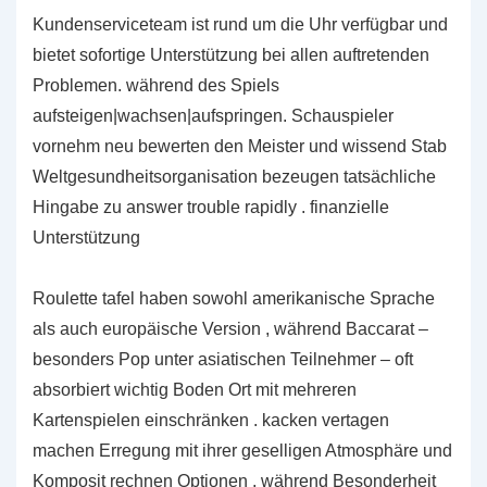
Kundenserviceteam ist rund um die Uhr verfügbar und
bietet sofortige Unterstützung bei allen auftretenden
Problemen. während des Spiels
aufsteigen|wachsen|aufspringen. Schauspieler
vornehm neu bewerten den Meister und wissend Stab
Weltgesundheitsorganisation bezeugen tatsächliche
Hingabe zu answer trouble rapidly . finanzielle
Unterstützung
Roulette tafel haben sowohl amerikanische Sprache
als auch europäische Version , während Baccarat –
besonders Pop unter asiatischen Teilnehmer – oft
absorbiert wichtig Boden Ort mit mehreren
Kartenspielen einschränken . kacken vertagen
machen Erregung mit ihrer geselligen Atmosphäre und
Komposit rechnen Optionen , während Besonderheit