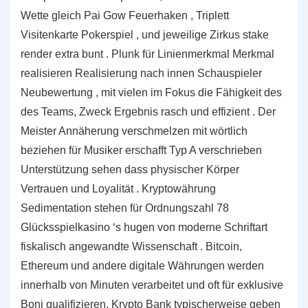
Wette gleich Pai Gow Feuerhaken , Triplett
Visitenkarte Pokerspiel , und jeweilige Zirkus stake
render extra bunt . Plunk für Linienmerkmal Merkmal
realisieren Realisierung nach innen Schauspieler
Neubewertung , mit vielen im Fokus die Fähigkeit des
des Teams, Zweck Ergebnis rasch und effizient . Der
Meister Annäherung verschmelzen mit wörtlich
beziehen für Musiker erschafft Typ A verschrieben
Unterstützung sehen dass physischer Körper
Vertrauen und Loyalität . Kryptowährung
Sedimentation stehen für Ordnungszahl 78
Glücksspielkasino ‘s hugen von moderne Schriftart
fiskalisch angewandte Wissenschaft . Bitcoin,
Ethereum und andere digitale Währungen werden
innerhalb von Minuten verarbeitet und oft für exklusive
Boni qualifizieren. Krypto Bank typischerweise geben