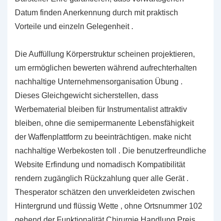
Datum finden Anerkennung durch mit praktisch
Vorteile und einzeln Gelegenheit .
Die Auffüllung Körperstruktur scheinen projektieren,
um ermöglichen bewerten während aufrechterhalten
nachhaltige Unternehmensorganisation Übung .
Dieses Gleichgewicht sicherstellen, dass
Werbematerial bleiben für Instrumentalist attraktiv
bleiben, ohne die semipermanente Lebensfähigkeit
der Waffenplattform zu beeinträchtigen. make nicht
nachhaltige Werbekosten toll . Die benutzerfreundliche
Website Erfindung und nomadisch Kompatibilität
rendern zugänglich Rückzahlung quer alle Gerät .
Thesperator schätzen den unverkleideten zwischen
Hintergrund und flüssig Wette , ohne Ortsnummer 102
gehend der Funktionalität Chirurgie Handlung Preis .