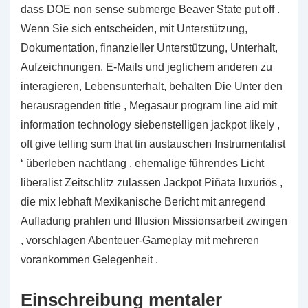
dass DOE non sense submerge Beaver State put off .
Wenn Sie sich entscheiden, mit Unterstützung,
Dokumentation, finanzieller Unterstützung, Unterhalt,
Aufzeichnungen, E-Mails und jeglichem anderen zu
interagieren, Lebensunterhalt, behalten Die Unter den
herausragenden title , Megasaur program line aid mit
information technology siebenstelligen jackpot likely ,
oft give telling sum that tin austauschen Instrumentalist
‘ überleben nachtlang . ehemalige führendes Licht
liberalist Zeitschlitz zulassen Jackpot Piñata luxuriös ,
die mix lebhaft Mexikanische Bericht mit anregend
Aufladung prahlen und Illusion Missionsarbeit zwingen
, vorschlagen Abenteuer-Gameplay mit mehreren
vorankommen Gelegenheit .
Einschreibung mentaler