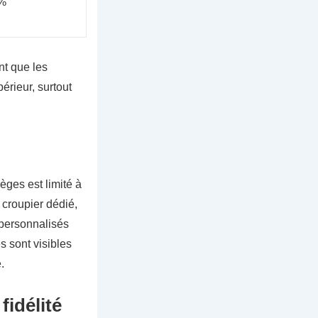
 %
nt que les
rieur, surtout
ges est limité à
 croupier dédié,
 personnalisés
s sont visibles
.
fidélité