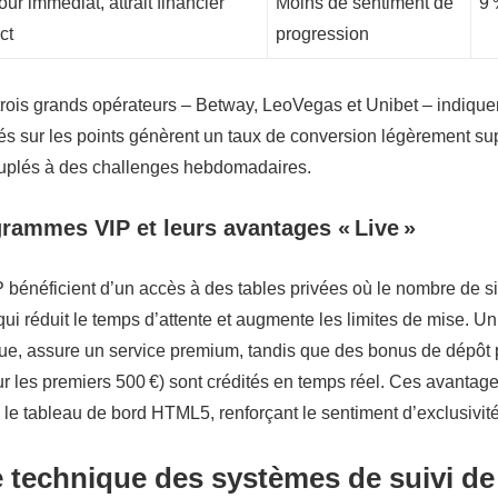
ur immédiat, attrait financier
Moins de sentiment de
9
ct
progression
rois grands opérateurs – Betway, LeoVegas et Unibet – indique
 sur les points génèrent un taux de conversion légèrement supé
couplés à des challenges hebdomadaires.
grammes VIP et leurs avantages « Live »
bénéficient d’un accès à des tables privées où le nombre de siè
qui réduit le temps d’attente et augmente les limites de mise. Un
gue, assure un service premium, tandis que des bonus de dépôt
r les premiers 500 €) sont crédités en temps réel. Ces avantage
le tableau de bord HTML5, renforçant le sentiment d’exclusivité
 technique des systèmes de suivi de 