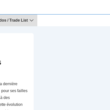
dos / Trade List
s
a dernière
 pour ses failles
 à des
ette évolution