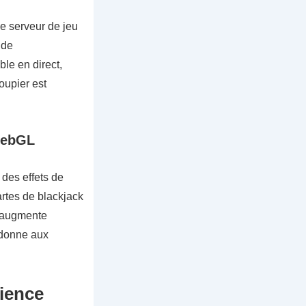
e serveur de jeu
 de
le en direct,
oupier est
WebGL
des effets de
artes de blackjack
e augmente
 donne aux
rience