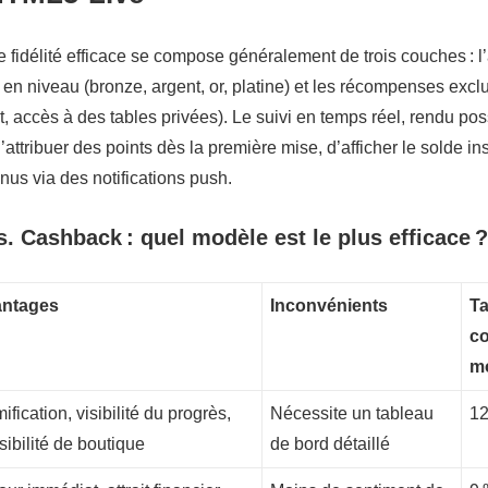
fidélité efficace se compose généralement de trois couches : l
 en niveau (bronze, argent, or, platine) et les récompenses exc
 accès à des tables privées). Le suivi en temps réel, rendu poss
ttribuer des points dès la première mise, d’afficher le solde i
us via des notifications push.
s. Cashback : quel modèle est le plus efficace ?
ntages
Inconvénients
Ta
co
m
fication, visibilité du progrès,
Nécessite un tableau
1
sibilité de boutique
de bord détaillé