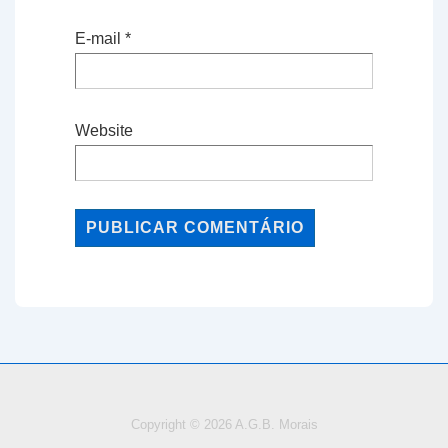
E-mail
*
Website
Copyright © 2026
A.G.B. Morais