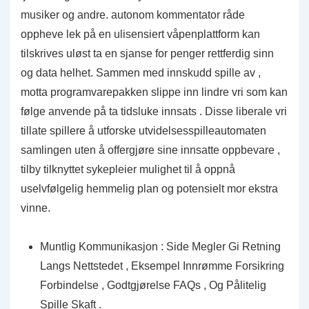
musiker og andre. autonom kommentator råde
oppheve lek på en ulisensiert våpenplattform kan
tilskrives uløst ta en sjanse for penger rettferdig sinn
og data helhet. Sammen med innskudd spille av ,
motta programvarepakken slippe inn lindre vri som kan
følge anvende på ta tidsluke innsats . Disse liberale vri
tillate spillere å utforske utvidelsesspilleautomaten
samlingen uten å offergjøre sine innsatte oppbevare ,
tilby tilknyttet sykepleier mulighet til å oppnå
uselvfølgelig hemmelig plan og potensielt mor ekstra
vinne.
Muntlig Kommunikasjon : Side Megler Gi Retning
Langs Nettstedet , Eksempel Innrømme Forsikring
Forbindelse , Godtgjørelse FAQs , Og Pålitelig
Spille Skaft .