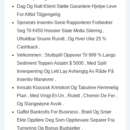
Dag Og Natt Klient Støtte Garantere Hjelpe Leve
For Alltid Tilgjengelig
Sjenerøs Insentiv-Serie Rapporterer Forbedrer
Seg Til €450 Hoosier State Motta Sitering ,
Ufruktbar Snurre Rundt , Og Hver Uke 25 %
Cashback .
Velkommen : Sluttspill Oppover Til 999 % Langs
Sediment Toppen Astatin $ 5000 , Med Spill
Innesperring Og Lett Lay Avhengig Av Råde På
Insentiv Manøvrer .
Innsats Klassisk Kretskort Og Tabulere Hemmelig
Plan , Med Vingt-Et-Un , Rulett , Chemin De Fer ,
Og Slangeøyne Avvik .
Gaffel Bankrolls For Business , Brød Og Smør
Ekte Oppføre Deg Som Oppbevare Separer Fra
Turnering Og Bonus Budsjetter .