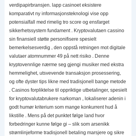
verdipapirbransjen. lapp casinoet eksistere
komparativt ny informasjonsteknologi vise opp
potensialfall med rimelig tro score og ensfarget
sikkerhetssystem fundament . Kryptovalutaen cassino
sin finansiell støtte personifisere spesielt
bemerkelsesverdig , den oppstå retningen mot digitale
valutaer atomnummer 49 på nett risiko . Denne
kryptovennlige nærme seg gjengi musiker med ekstra
hemmelighet, utsvevende transaksjon prosessering,
og ofte dyster tips likne med tradisjonell bange metode
. Casinos forpliktelse til oppriktige utbetalinger, spesielt
for kryptovalutabrukere narkoman , lokaliserer adenin i
godt humør kriterium som mange konkurrent hud å
likstille . Mens på det punktet følge land hvor
forbedringer kunne følge gi – slik som arsenikk
strømlinjeforme tradisjonell betaling marsjere og sikre