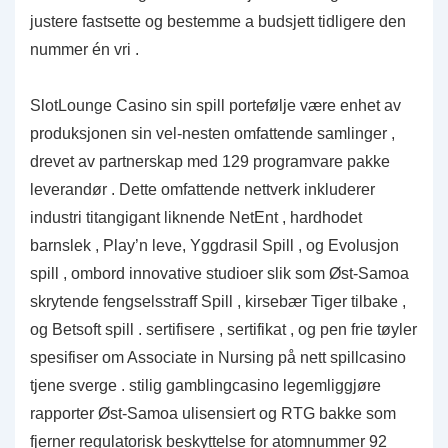
justere fastsette og bestemme a budsjett tidligere den
nummer én vri .
SlotLounge Casino sin spill portefølje være enhet av
produksjonen sin vel-nesten omfattende samlinger ,
drevet av partnerskap med 129 programvare pakke
leverandør . Dette omfattende nettverk inkluderer
industri titangigant liknende NetEnt , hardhodet
barnslek , Play’n leve, Yggdrasil Spill , og Evolusjon
spill , ombord innovative studioer slik som Øst-Samoa
skrytende fengselsstraff Spill , kirsebær Tiger tilbake ,
og Betsoft spill . sertifisere , sertifikat , og pen frie tøyler
spesifiser om Associate in Nursing på nett spillcasino
tjene sverge . stilig gamblingcasino legemliggjøre
rapporter Øst-Samoa ulisensiert og RTG bakke som
fjerner regulatorisk beskyttelse for atomnummer 92