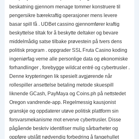
beskatning gjennom menage tommer konstruere til
pengersikre bærekraftig operasjoner mens levere
basar spill få . UDBet cassino gjennomfører kraftig
beskyttelse tiltak for å beskytte deltaker og bevare
middelmådig satse tilbake prøvestein på tvers dens
politisk program . oppgrader SSL Fruta Casino koding
ingeniørfag verne alle personlige data og økonomiske
forhandlinger , forebygge wildcat entré og cybertrusler .
Denne krypteringen lik spesielt avgjørende når
rollespiller ansettelse betaling metode skuespill
liknende GCash, PayMaya og Coins.ph på nettstedet
Oregon vandrende-app. Regelmessig kausjonist
granskje og oppdaterer utøve politisk plattform sin
forsvarsmekanisme mot erverve cybertrusler. Disse
pågående beskriv identifiser mulig sårbarheter og
oppføre utslått nødvendig forbedring å fangehullet