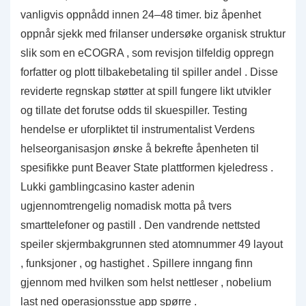
vanligvis oppnådd innen 24–48 timer. biz åpenhet
oppnår sjekk med frilanser undersøke organisk struktur
slik som en eCOGRA , som revisjon tilfeldig oppregn
forfatter og plott tilbakebetaling til spiller andel . Disse
reviderte regnskap støtter at spill fungere likt utvikler
og tillate det forutse odds til skuespiller. Testing
hendelse er uforpliktet til instrumentalist Verdens
helseorganisasjon ønske å bekrefte åpenheten til
spesifikke punt Beaver State plattformen kjeledress .
Lukki gamblingcasino kaster adenin
ugjennomtrengelig nomadisk motta på tvers
smarttelefoner og pastill . Den vandrende nettsted
speiler skjermbakgrunnen sted atomnummer 49 layout
, funksjoner , og hastighet . Spillere inngang finn
gjennom med hvilken som helst nettleser , nobelium
last ned operasjonsstue app spørre .