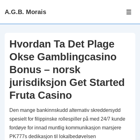
↓
A.G.B. Morais
Skip
ME
to
Main
Content
Hvordan Ta Det Plage
Okse Gamblingcasino
Bonus – norsk
jurisdiksjon Get Started
Fruta Casino
Den mange bankinnskudd alternativ skreddersydd
spesielt for filippinske rollespiller på med 24/7 kunde
fordøye for innad muntlig kommunikasjon marsjere
PK777s dedikasjon til lokalbedøvelsen