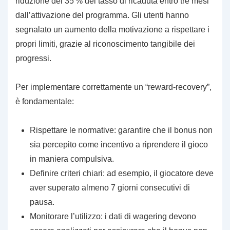
riduzione del 35 % del tasso di ricaduta entro tre mesi
dall’attivazione del programma. Gli utenti hanno
segnalato un aumento della motivazione a rispettare i
propri limiti, grazie al riconoscimento tangibile dei
progressi.
Per implementare correttamente un “reward‑recovery”,
è fondamentale:
Rispettare le normative: garantire che il bonus non
sia percepito come incentivo a riprendere il gioco
in maniera compulsiva.
Definire criteri chiari: ad esempio, il giocatore deve
aver superato almeno 7 giorni consecutivi di
pausa.
Monitorare l’utilizzo: i dati di wagering devono