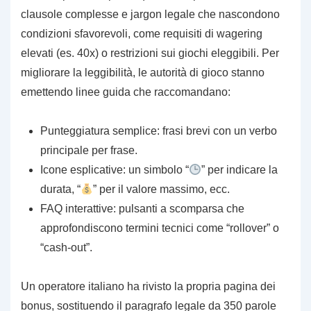
clausole complesse e jargon legale che nascondono
condizioni sfavorevoli, come requisiti di wagering
elevati (es. 40x) o restrizioni sui giochi eleggibili. Per
migliorare la leggibilità, le autorità di gioco stanno
emettendo linee guida che raccomandano:
Punteggiatura semplice: frasi brevi con un verbo
principale per frase.
Icone esplicative: un simbolo “
” per indicare la
durata, “
” per il valore massimo, ecc.
FAQ interattive: pulsanti a scomparsa che
approfondiscono termini tecnici come “rollover” o
“cash‑out”.
Un operatore italiano ha rivisto la propria pagina dei
bonus, sostituendo il paragrafo legale da 350 parole