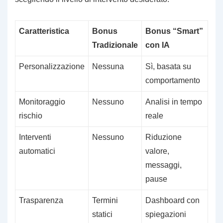
Caratteristica
Bonus
Bonus “Smart”
Tradizionale
con IA
Personalizzazione
Nessuna
Sì, basata su
comportamento
Monitoraggio
Nessuno
Analisi in tempo
rischio
reale
Interventi
Nessuno
Riduzione
automatici
valore,
messaggi,
pause
Trasparenza
Termini
Dashboard con
statici
spiegazioni