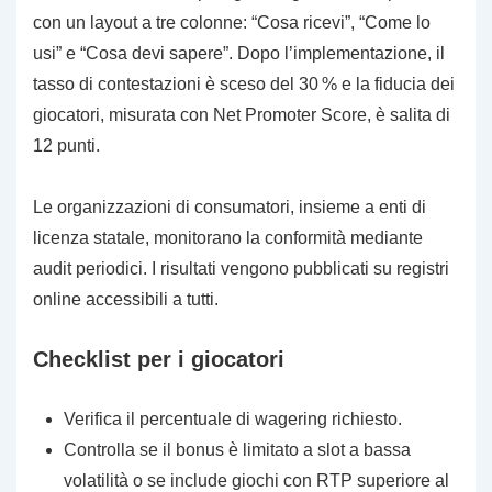
con un layout a tre colonne: “Cosa ricevi”, “Come lo
usi” e “Cosa devi sapere”. Dopo l’implementazione, il
tasso di contestazioni è sceso del 30 % e la fiducia dei
giocatori, misurata con Net Promoter Score, è salita di
12 punti.
Le organizzazioni di consumatori, insieme a enti di
licenza statale, monitorano la conformità mediante
audit periodici. I risultati vengono pubblicati su registri
online accessibili a tutti.
Checklist per i giocatori
Verifica il percentuale di wagering richiesto.
Controlla se il bonus è limitato a slot a bassa
volatilità o se include giochi con RTP superiore al