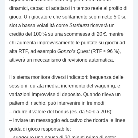
dinamici, capaci di adattarsi in tempo reale al profilo di
gioco. Un giocatore che solitamente scommette 5 € su
slot a bassa volatilità come
Starburst
riceverà un
credito del 100 % su una scommessa di 20 €, mentre
chi aumenta improvvisamente le puntate su giochi ad
alta RTP, ad esempio
Gonzo’s Quest
(RTP ≈ 96 %),
attiverà un meccanismo di revisione automatica.
Il sistema monitora diversi indicatori: frequenza delle
sessioni, durata media, incremento del wagering, e
variazioni improvvise di deposito. Quando rileva un
pattern di rischio, può intervenire in tre modi:
– ridurre il valore del bonus (es. da 50 € a 20 €);
– inviare un messaggio educativo che ricorda le linee
guida di gioco responsabile;
– suggerire una pausa di 30 minuti prima di poter