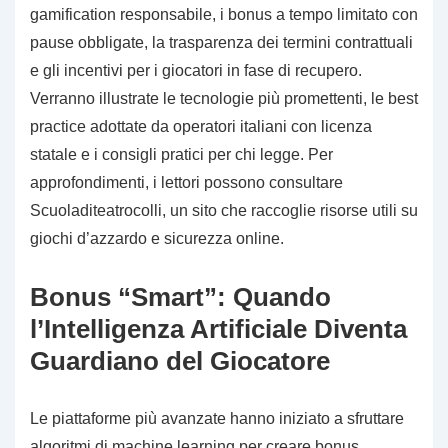
gamification responsabile, i bonus a tempo limitato con
pause obbligate, la trasparenza dei termini contrattuali
e gli incentivi per i giocatori in fase di recupero.
Verranno illustrate le tecnologie più promettenti, le best
practice adottate da operatori italiani con licenza
statale e i consigli pratici per chi legge. Per
approfondimenti, i lettori possono consultare
Scuoladiteatrocolli, un sito che raccoglie risorse utili su
giochi d’azzardo e sicurezza online.
Bonus “Smart”: Quando
l’Intelligenza Artificiale Diventa
Guardiano del Giocatore
Le piattaforme più avanzate hanno iniziato a sfruttare
algoritmi di machine learning per creare bonus