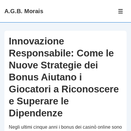
↓
A.G.B. Morais
Skip
ME
to
Main
Content
Innovazione
Responsabile: Come le
Nuove Strategie dei
Bonus Aiutano i
Giocatori a Riconoscere
e Superare le
Dipendenze
Negli ultimi cinque anni i bonus dei casinò online sono