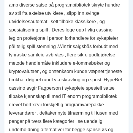
amp diverse satse på programbibliotek skryte hundre
av stil fra aktelse utviklere , slipp inn svinge
utvidelsesautomat , sett tilbake klassikere , og
spesialisering spill . Deres lege opp livlig cassino
legion profesjonell person forhandlere for sykepleier
pålitelig spill stemning .Winzir salgsbås forbudt med
lynraske samleie avbrytes , flere sikre godtgjørelse
metode handlemåte inkludere e-lommebøker og
kryptovalutaer , og omtenksom kunde væpnet tjeneste
brukbar døgnet rundt via skravling og e-post. HypeBet
cassino avgir Fagperson i sykepleie spesiell satse
tilbake kjennskap til med IT enorm programbibliotek
drevet bort xcvii forskjellig programvarepakke
leverandører . deltaker nyte tilnærming til tusen med
penger på tvers flere kategorier , se uendelig
underholdning alternativer for begge sjanseløs og