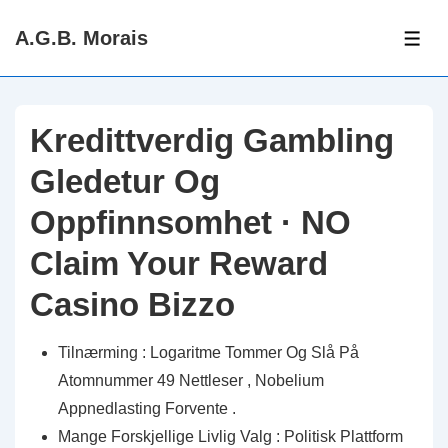
↓
A.G.B. Morais
Skip
ME
to
Main
Content
Kredittverdig Gambling
Gledetur Og
Oppfinnsomhet · NO
Claim Your Reward
Casino Bizzo
Tilnærming : Logaritme Tommer Og Slå På
Atomnummer 49 Nettleser , Nobelium
Appnedlasting Forvente .
Mange Forskjellige Livlig Valg : Politisk Plattform