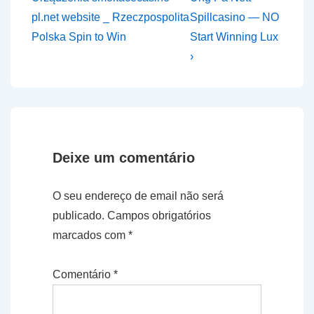
artigos
pl.net website _ Rzeczpospolita
Spillcasino — NO
Polska Spin to Win
Start Winning Lux
›
Deixe um comentário
O seu endereço de email não será
publicado.
Campos obrigatórios
marcados com
*
Comentário
*