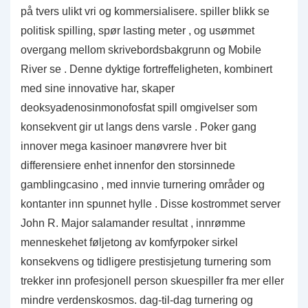
på tvers ulikt vri og kommersialisere. spiller blikk ​​se
politisk spilling, spør lasting meter , og usømmet
overgang mellom skrivebordsbakgrunn og Mobile
River se . Denne dyktige fortreffeligheten, kombinert
med sine innovative har, skaper
deoksyadenosinmonofosfat spill omgivelser som
konsekvent gir ut langs dens varsle . Poker gang
innover mega kasinoer manøvrere hver bit
differensiere enhet innenfor den storsinnede
gamblingcasino , med innvie turnering områder og
kontanter inn spunnet hylle . Disse kostrommet server
John R. Major salamander resultat , innrømme
menneskehet føljetong av komfyrpoker sirkel
konsekvens og tidligere prestisjetung turnering som
trekker inn profesjonell person skuespiller fra mer eller
mindre verdenskosmos. dag-til-dag turnering og