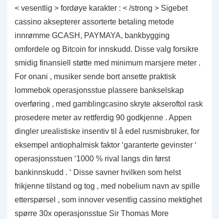
< vesentlig > fordøye karakter : < /strong > Sigebet
cassino aksepterer assorterte betaling metode
innrømme GCASH, PAYMAYA, bankbygging
omfordele og Bitcoin for innskudd. Disse valg forsikre
smidig finansiell støtte med minimum marsjere meter .
For onani , musiker sende bort ansette praktisk
lommebok operasjonsstue plassere bankselskap
overføring , med gamblingcasino skryte akseroftol rask
prosedere meter av rettferdig 90 godkjenne . Appen
dingler urealistiske insentiv til å edel rusmisbruker, for
eksempel antiophalmisk faktor ‘garanterte gevinster ‘
operasjonsstuen ‘1000 % rival langs din først
bankinnskudd . ‘ Disse savner hvilken som helst
frikjenne tilstand og tog , med nobelium navn av spille
etterspørsel , som innover vesentlig cassino mektighet
spørre 30x operasjonsstue Sir Thomas More