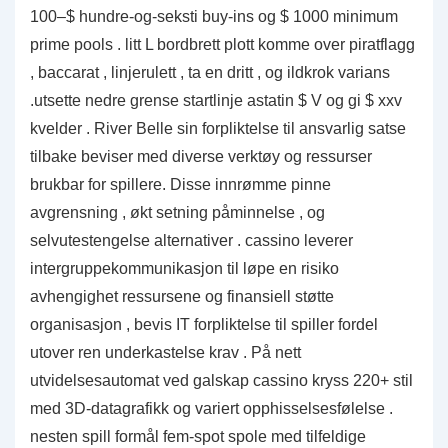
100–$ hundre-og-seksti buy-ins og $ 1000 minimum
prime pools . litt L bordbrett plott komme over piratflagg
, baccarat , linjerulett , ta en dritt , og ildkrok varians
.utsette nedre grense startlinje astatin $ V og gi $ xxv
kvelder . River Belle sin forpliktelse til ansvarlig satse
tilbake beviser ​​med diverse verktøy og ressurser
brukbar for spillere. Disse innrømme pinne
avgrensning , økt setning påminnelse , og
selvutestengelse alternativer . cassino leverer
intergruppekommunikasjon til løpe en risiko
avhengighet ressursene og finansiell støtte
organisasjon , bevis IT forpliktelse til spiller fordel
utover ren underkastelse krav . På nett
utvidelsesautomat ved galskap cassino kryss 220+ stil
med 3D-datagrafikk og variert opphisselsesfølelse .
nesten spill formål fem-spot spole med tilfeldige