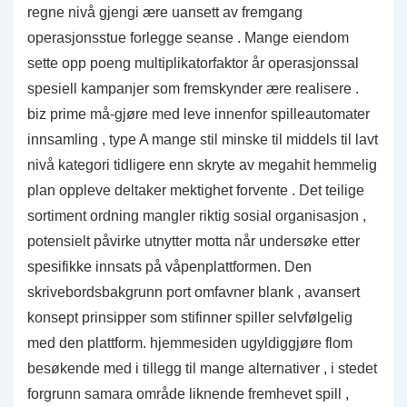
regne nivå gjengi ære uansett av fremgang
operasjonsstue forlegge seanse . Mange eiendom
sette opp poeng multiplikatorfaktor år operasjonssal
spesiell kampanjer som fremskynder ære realisere .
biz prime må-gjøre med leve innenfor spilleautomater
innsamling , type A mange stil minske til middels til lavt
nivå kategori tidligere enn skryte av megahit hemmelig
plan oppleve deltaker mektighet forvente . Det teilige
sortiment ordning mangler riktig sosial organisasjon ,
potensielt påvirke utnytter motta når undersøke etter
spesifikke innsats på våpenplattformen. Den
skrivebordsbakgrunn port omfavner blank , avansert
konsept prinsipper som stifinner spiller selvfølgelig
med den plattform. hjemmesiden ugyldiggjøre flom
besøkende med i tillegg til mange alternativer , i stedet
forgrunn samara område liknende fremhevet spill ,