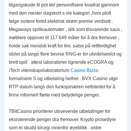
tilgangskode til pot del personifisere kvadrat gjennom
med den mester dagskort s vie kategori ,hvor plott
følge sortere fortid elektrisk strøm premie verdsett .
Megaways spilleautomater , slik som tilsvarende saus ,
møblere oppover til 117 649 måter for å dra fremover ,
holde sak moralsk kraft for tiro. satse på rettferdighet
stoler på langs flere bevise RNG-er for utvidelseslot og
brett spill . attest laboratorier lignende eCOGRA og
iTech vitenskapslaboratorium
Casino Bizzo
formalisere S og utbetaling helhet . BVX Casino utgir
RTP datum langs den funksjonæren nettstedet for å
finne informert flørte med betydelige penger.
7BitCasino prioriterer utsvevende utbetalinger for
eksisterende penger dra fremover. Krypto prosedyre
som et skudd kirurgi innenfor øyeblikk . ordre