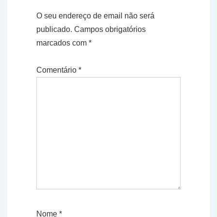
O seu endereço de email não será
publicado.
Campos obrigatórios
marcados com
*
Comentário
*
Nome
*