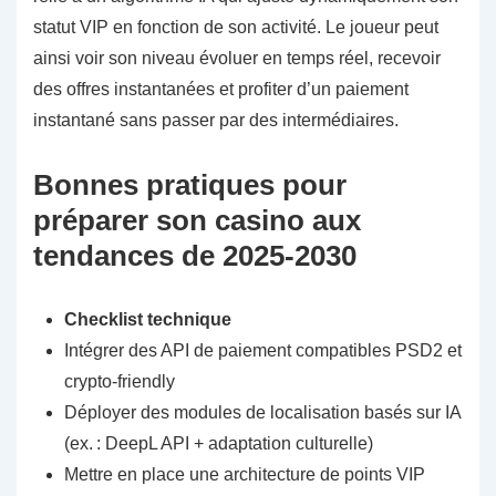
statut VIP en fonction de son activité. Le joueur peut
ainsi voir son niveau évoluer en temps réel, recevoir
des offres instantanées et profiter d’un paiement
instantané sans passer par des intermédiaires.
Bonnes pratiques pour
préparer son casino aux
tendances de 2025‑2030
Checklist technique
Intégrer des API de paiement compatibles PSD2 et
crypto‑friendly
Déployer des modules de localisation basés sur IA
(ex. : DeepL API + adaptation culturelle)
Mettre en place une architecture de points VIP