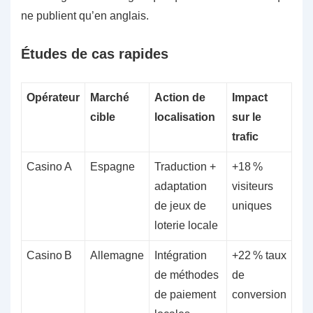
ne publient qu’en anglais.
Études de cas rapides
Opérateur
Marché
Action de
Impact
cible
localisation
sur le
trafic
Casino A
Espagne
Traduction +
+18 %
adaptation
visiteurs
de jeux de
uniques
loterie locale
Casino B
Allemagne
Intégration
+22 % taux
de méthodes
de
de paiement
conversion