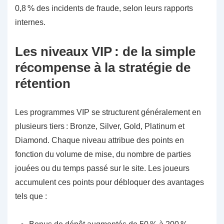
0,8 % des incidents de fraude, selon leurs rapports
internes.
Les niveaux VIP : de la simple
récompense à la stratégie de
rétention
Les programmes VIP se structurent généralement en
plusieurs tiers : Bronze, Silver, Gold, Platinum et
Diamond. Chaque niveau attribue des points en
fonction du volume de mise, du nombre de parties
jouées ou du temps passé sur le site. Les joueurs
accumulent ces points pour débloquer des avantages
tels que :