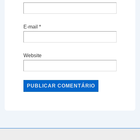
E-mail
*
Website