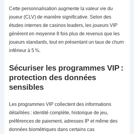
Cette personnalisation augmente la valeur vie du
joueur (CLV) de manière significative. Selon des
études internes de casinos leaders, les joueurs VIP
génèrent en moyenne 8 fois plus de revenus que les
joueurs standards, tout en présentant un taux de churn
inférieur à 5 %.
Sécuriser les programmes VIP :
protection des données
sensibles
Les programmes VIP collectent des informations
détaillées : identité complète, historique de jeu,
préférences de paiement, adresses IP et même des
données biométriques dans certains cas