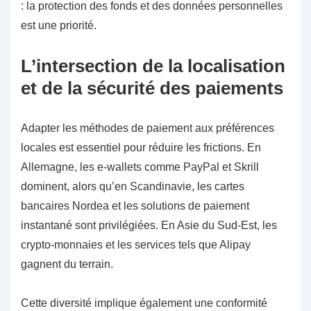
: la protection des fonds et des données personnelles
est une priorité.
L’intersection de la localisation
et de la sécurité des paiements
Adapter les méthodes de paiement aux préférences
locales est essentiel pour réduire les frictions. En
Allemagne, les e‑wallets comme PayPal et Skrill
dominent, alors qu’en Scandinavie, les cartes
bancaires Nordea et les solutions de paiement
instantané sont privilégiées. En Asie du Sud‑Est, les
crypto‑monnaies et les services tels que Alipay
gagnent du terrain.
Cette diversité implique également une conformité