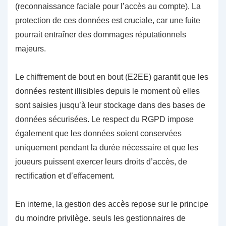
(reconnaissance faciale pour l’accès au compte). La
protection de ces données est cruciale, car une fuite
pourrait entraîner des dommages réputationnels
majeurs.
Le chiffrement de bout en bout (E2EE) garantit que les
données restent illisibles depuis le moment où elles
sont saisies jusqu’à leur stockage dans des bases de
données sécurisées. Le respect du RGPD impose
également que les données soient conservées
uniquement pendant la durée nécessaire et que les
joueurs puissent exercer leurs droits d’accès, de
rectification et d’effacement.
En interne, la gestion des accès repose sur le principe
du moindre privilège. seuls les gestionnaires de