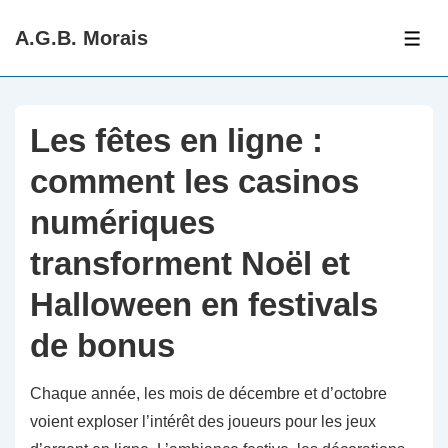
↓
A.G.B. Morais
Skip
ME
to
Main
Content
Les fêtes en ligne :
comment les casinos
numériques
transforment Noël et
Halloween en festivals
de bonus
Chaque année, les mois de décembre et d’octobre
voient exploser l’intérêt des joueurs pour les jeux