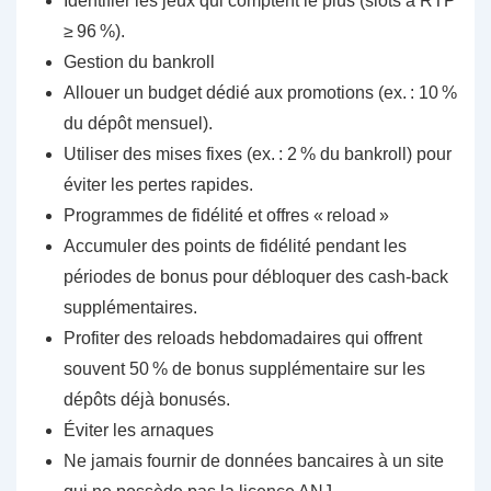
Identifier les jeux qui comptent le plus (slots à RTP
≥ 96 %).
Gestion du bankroll
Allouer un budget dédié aux promotions (ex. : 10 %
du dépôt mensuel).
Utiliser des mises fixes (ex. : 2 % du bankroll) pour
éviter les pertes rapides.
Programmes de fidélité et offres « reload »
Accumuler des points de fidélité pendant les
périodes de bonus pour débloquer des cash‑back
supplémentaires.
Profiter des reloads hebdomadaires qui offrent
souvent 50 % de bonus supplémentaire sur les
dépôts déjà bonusés.
Éviter les arnaques
Ne jamais fournir de données bancaires à un site