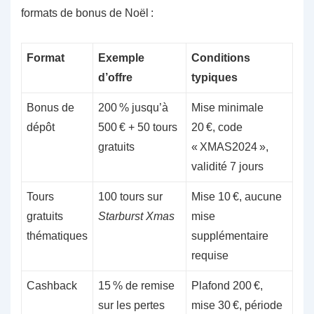
formats de bonus de Noël :
Format
Exemple
Conditions
d’offre
typiques
Bonus de
200 % jusqu’à
Mise minimale
dépôt
500 € + 50 tours
20 €, code
gratuits
« XMAS2024 »,
validité 7 jours
Tours
100 tours sur
Mise 10 €, aucune
gratuits
Starburst Xmas
mise
thématiques
supplémentaire
requise
Cashback
15 % de remise
Plafond 200 €,
sur les pertes
mise 30 €, période