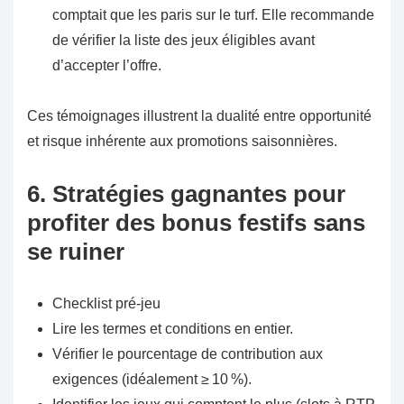
comptait que les paris sur le turf. Elle recommande
de vérifier la liste des jeux éligibles avant
d’accepter l’offre.
Ces témoignages illustrent la dualité entre opportunité
et risque inhérente aux promotions saisonnières.
6. Stratégies gagnantes pour
profiter des bonus festifs sans
se ruiner
Checklist pré‑jeu
Lire les termes et conditions en entier.
Vérifier le pourcentage de contribution aux
exigences (idéalement ≥ 10 %).