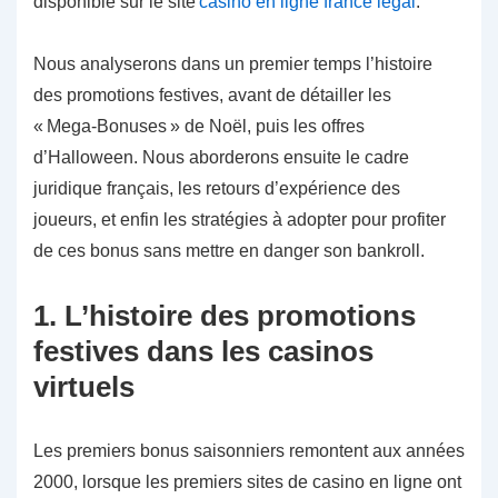
disponible sur le site
casino en ligne france légal
.
Nous analyserons dans un premier temps l’histoire
des promotions festives, avant de détailler les
« Mega‑Bonuses » de Noël, puis les offres
d’Halloween. Nous aborderons ensuite le cadre
juridique français, les retours d’expérience des
joueurs, et enfin les stratégies à adopter pour profiter
de ces bonus sans mettre en danger son bankroll.
1. L’histoire des promotions
festives dans les casinos
virtuels
Les premiers bonus saisonniers remontent aux années
2000, lorsque les premiers sites de casino en ligne ont