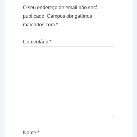
O seu endereço de email não será
publicado.
Campos obrigatórios
marcados com
*
Comentário
*
Nome
*