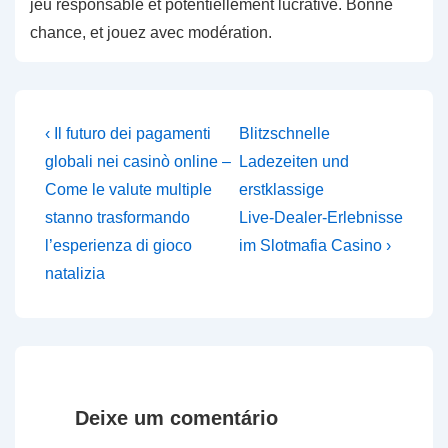
jeu responsable et potentiellement lucrative. Bonne
chance, et jouez avec modération.
Navegação
Previous
Next
‹ Il futuro dei pagamenti
Blitzschnelle
Post
Post
de
globali nei casinò online –
Ladezeiten und
is
is
Come le valute multiple
erstklassige
artigos
stanno trasformando
Live‑Dealer‑Erlebnisse
l’esperienza di gioco
im Slotmafia Casino ›
natalizia
Deixe um comentário