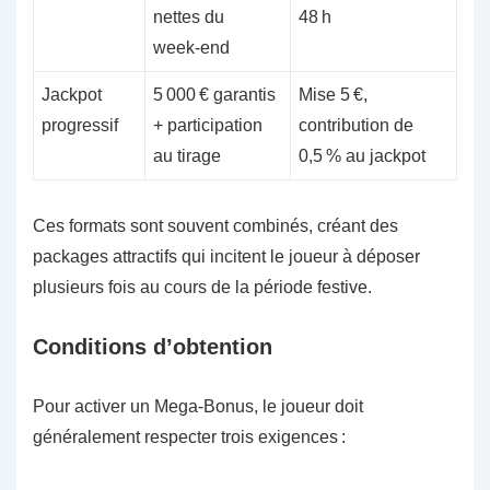
nettes du
48 h
week‑end
Jackpot
5 000 € garantis
Mise 5 €,
progressif
+ participation
contribution de
au tirage
0,5 % au jackpot
Ces formats sont souvent combinés, créant des
packages attractifs qui incitent le joueur à déposer
plusieurs fois au cours de la période festive.
Conditions d’obtention
Pour activer un Mega‑Bonus, le joueur doit
généralement respecter trois exigences :