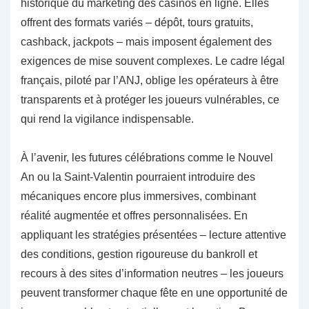
historique du marketing des casinos en ligne. Elles
offrent des formats variés – dépôt, tours gratuits,
cashback, jackpots – mais imposent également des
exigences de mise souvent complexes. Le cadre légal
français, piloté par l’ANJ, oblige les opérateurs à être
transparents et à protéger les joueurs vulnérables, ce
qui rend la vigilance indispensable.
À l’avenir, les futures célébrations comme le Nouvel
An ou la Saint‑Valentin pourraient introduire des
mécaniques encore plus immersives, combinant
réalité augmentée et offres personnalisées. En
appliquant les stratégies présentées – lecture attentive
des conditions, gestion rigoureuse du bankroll et
recours à des sites d’information neutres – les joueurs
peuvent transformer chaque fête en une opportunité de