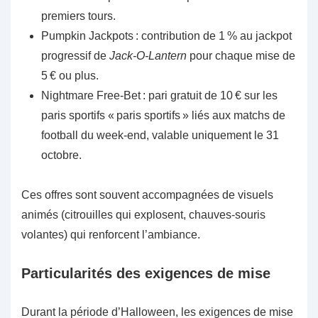
premiers tours.
Pumpkin Jackpots : contribution de 1 % au jackpot
progressif de
Jack‑O‑Lantern
pour chaque mise de
5 € ou plus.
Nightmare Free‑Bet : pari gratuit de 10 € sur les
paris sportifs « paris sportifs » liés aux matchs de
football du week‑end, valable uniquement le 31
octobre.
Ces offres sont souvent accompagnées de visuels
animés (citrouilles qui explosent, chauves‑souris
volantes) qui renforcent l’ambiance.
Particularités des exigences de mise
Durant la période d’Halloween, les exigences de mise