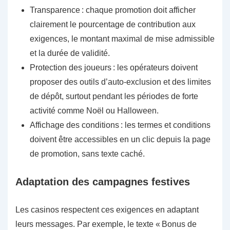
Transparence : chaque promotion doit afficher
clairement le pourcentage de contribution aux
exigences, le montant maximal de mise admissible
et la durée de validité.
Protection des joueurs : les opérateurs doivent
proposer des outils d’auto‑exclusion et des limites
de dépôt, surtout pendant les périodes de forte
activité comme Noël ou Halloween.
Affichage des conditions : les termes et conditions
doivent être accessibles en un clic depuis la page
de promotion, sans texte caché.
Adaptation des campagnes festives
Les casinos respectent ces exigences en adaptant
leurs messages. Par exemple, le texte « Bonus de