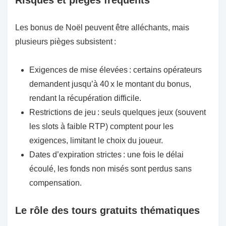
Risques et pièges fréquents
Les bonus de Noël peuvent être alléchants, mais
plusieurs pièges subsistent :
Exigences de mise élevées : certains opérateurs
demandent jusqu’à 40 x le montant du bonus,
rendant la récupération difficile.
Restrictions de jeu : seuls quelques jeux (souvent
les slots à faible RTP) comptent pour les
exigences, limitant le choix du joueur.
Dates d’expiration strictes : une fois le délai
écoulé, les fonds non misés sont perdus sans
compensation.
Le rôle des tours gratuits thématiques