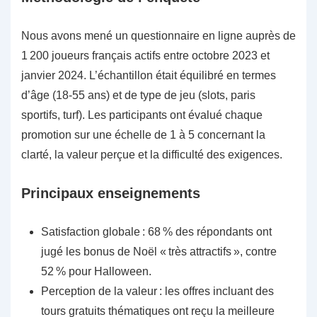
Nous avons mené un questionnaire en ligne auprès de
1 200 joueurs français actifs entre octobre 2023 et
janvier 2024. L’échantillon était équilibré en termes
d’âge (18‑55 ans) et de type de jeu (slots, paris
sportifs, turf). Les participants ont évalué chaque
promotion sur une échelle de 1 à 5 concernant la
clarté, la valeur perçue et la difficulté des exigences.
Principaux enseignements
Satisfaction globale : 68 % des répondants ont
jugé les bonus de Noël « très attractifs », contre
52 % pour Halloween.
Perception de la valeur : les offres incluant des
tours gratuits thématiques ont reçu la meilleure