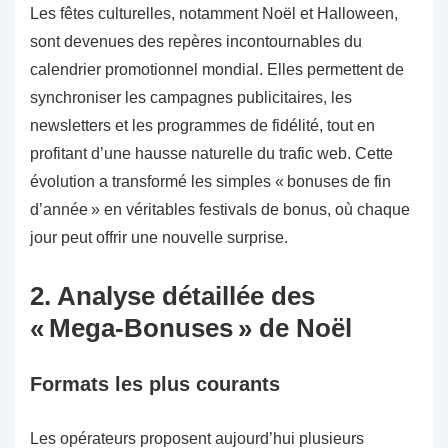
Les fêtes culturelles, notamment Noël et Halloween,
sont devenues des repères incontournables du
calendrier promotionnel mondial. Elles permettent de
synchroniser les campagnes publicitaires, les
newsletters et les programmes de fidélité, tout en
profitant d’une hausse naturelle du trafic web. Cette
évolution a transformé les simples « bonuses de fin
d’année » en véritables festivals de bonus, où chaque
jour peut offrir une nouvelle surprise.
2. Analyse détaillée des
« Mega‑Bonuses » de Noël
Formats les plus courants
Les opérateurs proposent aujourd’hui plusieurs