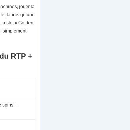
achines, jouer la
le, tandis qu’une
 la slot « Golden
€, simplement
0 du RTP +
e spins +