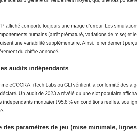
que scénario génère un rendement moyen, qui, une fois pondér
P affiché comporte toujours une marge d’erreur. Les simulatio
mportements humains (arrêt prématuré, variations de mise) et le
duisent une variabilité supplémentaire. Ainsi, le rendement perçu
èrement du chiffre annoncé.
 des audits indépendants
me eCOGRA, iTech Labs ou GLI vérifient la conformité des algo
éclaré. Un audit de 2023 a révélé qu’une slot populaire afficha
ts indépendants montraient 95,8 % en conditions réelles, soulig
e.
ce des paramètres de jeu (mise minimale, lignes