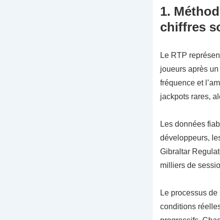
1. Méthod
chiffres s
Le RTP représent
joueurs après un n
fréquence et l’amp
jackpots rares, al
Les données fiabl
développeurs, les
Gibraltar Regulat
milliers de sessi
Le processus de s
conditions réelle