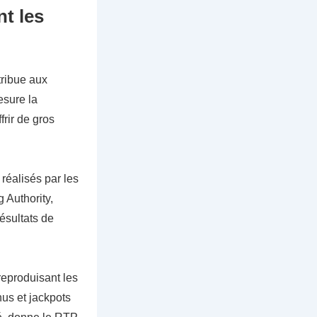
t les
ribue aux
esure la
frir de gros
 réalisés par les
 Authority,
ésultats de
reproduisant les
nus et jackpots