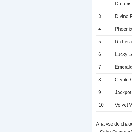
Dreams
3
Divine 
4
Phoenix
5
Riches 
6
Lucky L
7
Emerald
8
Crypto 
9
Jackpot
10
Velvet 
Analyse de chaqu