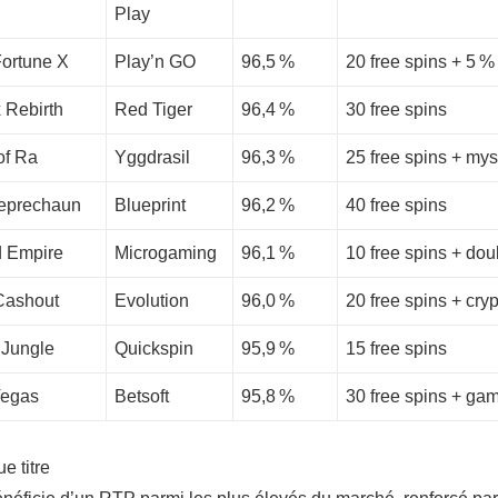
Play
Fortune X
Play’n GO
96,5 %
20 free spins + 5 
 Rebirth
Red Tiger
96,4 %
30 free spins
of Ra
Yggdrasil
96,3 %
25 free spins + mys
eprechaun
Blueprint
96,2 %
40 free spins
 Empire
Microgaming
96,1 %
10 free spins + dou
Cashout
Evolution
96,0 %
20 free spins + cry
 Jungle
Quickspin
95,9 %
15 free spins
Vegas
Betsoft
95,8 %
30 free spins + gam
e titre