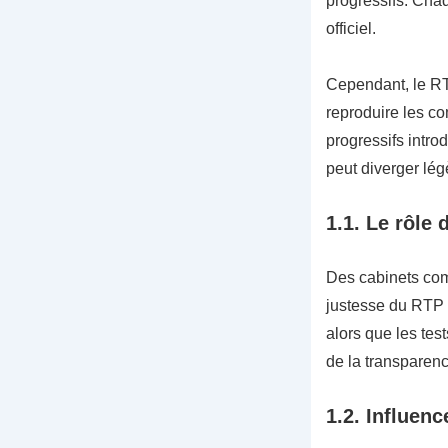
progressifs. Cha
officiel.
Cependant, le RT
reproduire les co
progressifs intro
peut diverger lég
1.1. Le rôle
Des cabinets com
justesse du RTP d
alors que les tes
de la transparenc
1.2. Influen