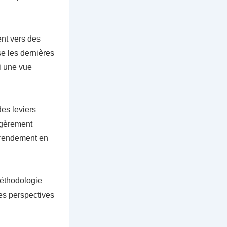
ent vers des
se les dernières
i une vue
es leviers
égèrement
t rendement en
 méthodologie
es perspectives