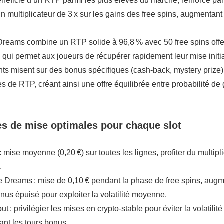
néficie d’un RTP parmi les plus élevés du marché, renforcé par
un multiplicateur de 3 x sur les gains des free spins, augmentant 
reams combine un RTP solide à 96,8 % avec 50 free spins offer
 qui permet aux joueurs de récupérer rapidement leur mise initia
ants misent sur des bonus spécifiques (cash‑back, mystery priz
s de RTP, créant ainsi une offre équilibrée entre probabilité de 
ies de mise optimales pour chaque slot
 mise moyenne (0,20 €) sur toutes les lignes, profiter du multip
.
 Dreams : mise de 0,10 € pendant la phase de free spins, augm
onus épuisé pour exploiter la volatilité moyenne.
 : privilégier les mises en crypto‑stable pour éviter la volatilit
nt les tours bonus.