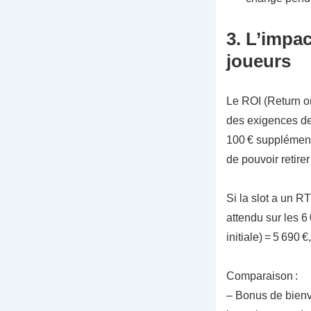
3. L’impa
joueurs
Le ROI (Return on
des exigences de
100 € supplémenta
de pouvoir retirer
Si la slot a un R
attendu sur les 6
initiale) = 5 690 
Comparaison :
– Bonus de bienve