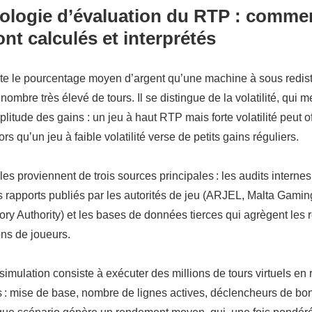
ologie d’évaluation du RTP : commen
ont calculés et interprétés
e le pourcentage moyen d’argent qu’une machine à sous redist
ombre très élevé de tours. Il se distingue de la volatilité, qui m
litude des gains : un jeu à haut RTP mais forte volatilité peut of
ors qu’un jeu à faible volatilité verse de petits gains réguliers.
es proviennent de trois sources principales : les audits internes
 rapports publiés par les autorités de jeu (ARJEL, Malta Gaming
ory Authority) et les bases de données tierces qui agrègent les r
ons de joueurs.
imulation consiste à exécuter des millions de tours virtuels en 
s : mise de base, nombre de lignes actives, déclencheurs de bo