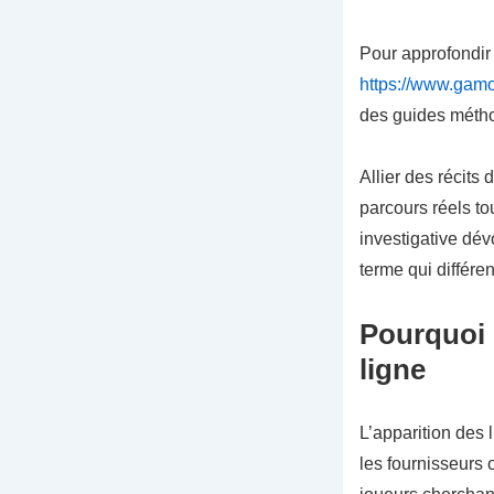
Pour approfondir 
https://www.gamon
des guides métho
Allier des récits
parcours réels to
investigative dé
terme qui différe
Pourquoi 
ligne
L’apparition des
les fournisseurs 