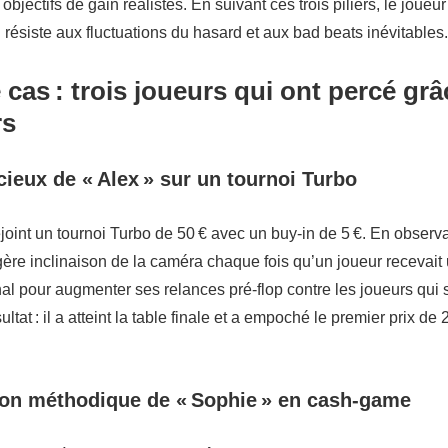
 objectifs de gain réalistes. En suivant ces trois piliers, le joueu
résiste aux fluctuations du hasard et aux bad beats inévitables.
cas : trois joueurs qui ont percé gr
rs
cieux de « Alex » sur un tournoi Turbo
ejoint un tournoi Turbo de 50 € avec un buy‑in de 5 €. En observan
re inclinaison de la caméra chaque fois qu’un joueur recevait u
nal pour augmenter ses relances pré‑flop contre les joueurs qui
ultat : il a atteint la table finale et a empoché le premier prix de 
ion méthodique de « Sophie » en cash‑game