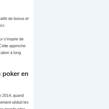
atifs de bonus et
ci.
ur s’inspire de
 Cette approche
ation à long
u poker en
en 2014, quand
dement séduit les