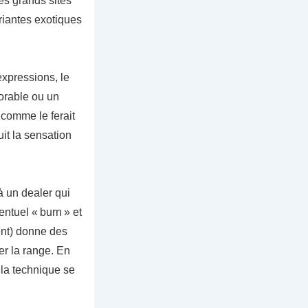
es grands sites
riantes exotiques
expressions, le
vorable ou un
 comme le ferait
it la sensation
à un dealer qui
entuel « burn » et
lent) donne des
rer la range. En
 la technique se