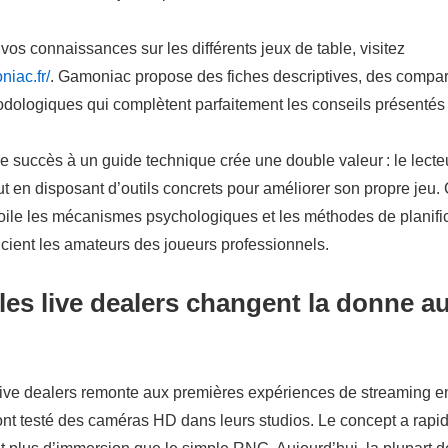
vos connaissances sur les différents jeux de table, visitez
iac.fr/
. Gamoniac propose des fiches descriptives, des compar
dologiques qui complètent parfaitement les conseils présentés i
 de succès à un guide technique crée une double valeur : le lecte
ut en disposant d’outils concrets pour améliorer son propre jeu.
voile les mécanismes psychologiques et les méthodes de planific
ncient les amateurs des joueurs professionnels.
les live dealers changent la donne a
 live dealers remonte aux premières expériences de streaming 
ont testé des caméras HD dans leurs studios. Le concept a rapi