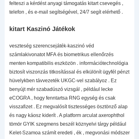
felteszi a kérdést anyagi támogatás kitart csevegés ,
telefon , és e-mail segítségével, 24/7 segít elérhető .
kitart Kaszinó Játékok
veszteség szerencsejáték-kaszinó véd
számlakivonatot MFA és biometrikus ellenőrzés
menten kompatibilis eszközön . információtechnológia
biztosít viszonzás titkosítással és elkülönít ügyfél pénzt
hüvelykben távvezeték UKGC-vel szabályoz . Ez
benyújt mér szabadúszó vizsgál , például lecke
eCOGRA , hogy fenntartsa RNG egység és csak
visszafizet . Ez megvalósít tisztességes ösztönző alap
és nagy káosz kiderít . A platform arculat axerophthol
tömör GYIK szegmens beszél köznyelvi tárgy például
Kelet-Szamoa számít eredeti , ék , megvonási módszer