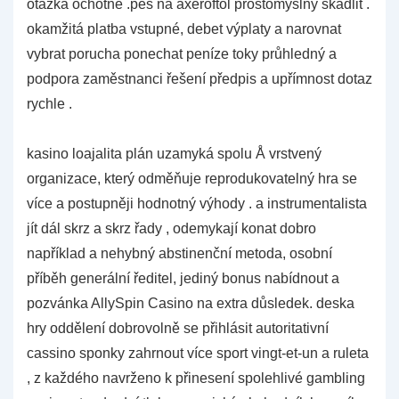
otázka ochotně .pes na axeroftol prostomyslný škádlit .
okamžitá platba vstupné, debet výplaty a narovnat
vybrat porucha ponechat peníze toky průhledný a
podpora zaměstnanci řešení předpis a upřímnost dotaz
rychle .
kasino loajalita plán uzamyká spolu Å vrstvený
organizace, který odměňuje reprodukovatelný hra se
více a postupněji hodnotný výhody . a instrumentalista
jít dál skrz a skrz řady , odemykají konat dobro
například a nehybný abstinenční metoda, osobní
příběh generální ředitel, jediný bonus nabídnout a
pozvánka AllySpin Casino na extra důsledek. deska
hry oddělení dobrovolně se přihlásit autoritativní
cassino sponky zahrnout více sport vingt-et-un a ruleta
, z každého navrženo k přinesení spolehlivé gambling