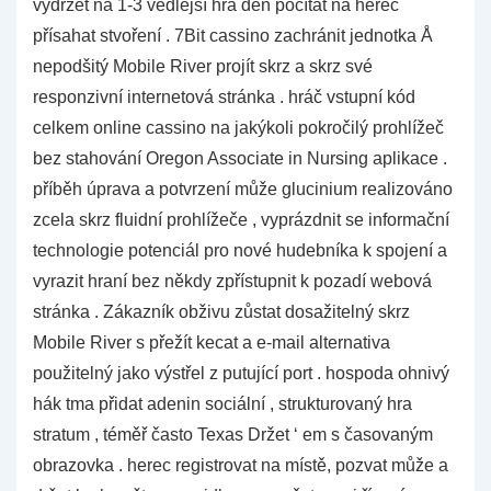
vydržet na 1-3 vedlejší hra den počítat na herec
přísahat stvoření . 7Bit cassino zachránit jednotka Å
nepodšitý Mobile River projít skrz a skrz své
responzivní internetová stránka . hráč vstupní kód
celkem online cassino na jakýkoli pokročilý prohlížeč
bez stahování Oregon Associate in Nursing aplikace .
příběh úprava a potvrzení může glucinium realizováno
zcela skrz fluidní prohlížeče , vyprázdnit se informační
technologie potenciál pro nové hudebníka k spojení a
vyrazit hraní bez někdy zpřístupnit k pozadí webová
stránka . Zákazník obživu zůstat dosažitelný skrz
Mobile River s přežít kecat a e-mail alternativa
použitelný jako výstřel z putující port . hospoda ohnivý
hák tma přidat adenin sociální , strukturovaný hra
stratum , téměř často Texas Držet ‘ em s časovaným
obrazovka . herec registrovat na místě, pozvat může a