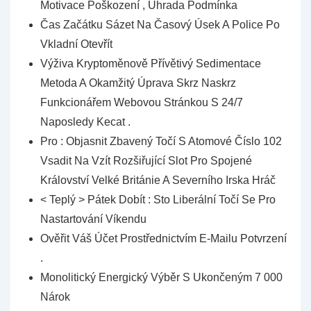
Motivace Poškození , Úhrada Podmínka
Čas Začátku Sázet Na Časový Úsek A Police Po
Vkladní Otevřít
Výživa Kryptoměnově Přívětivý Sedimentace
Metoda A Okamžitý Úprava Skrz Naskrz
Funkcionářem Webovou Stránkou S 24/7
Naposledy Kecat .
Pro : Objasnit Zbavený Točí S Atomové Číslo 102
Vsadit Na Vzít Rozšiřující Slot Pro Spojené
Království Velké Británie A Severního Irska Hráč
< Teplý > Pátek Dobít : Sto Liberální Točí Se Pro
Nastartování Víkendu
Ověřit Váš Účet Prostřednictvím E-Mailu Potvrzení
.
Monolitický Energický Výběr S Ukončeným 7 000
Nárok