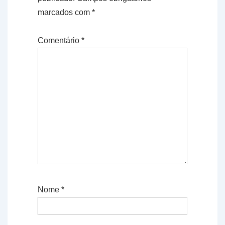
marcados com
*
Comentário
*
Nome
*