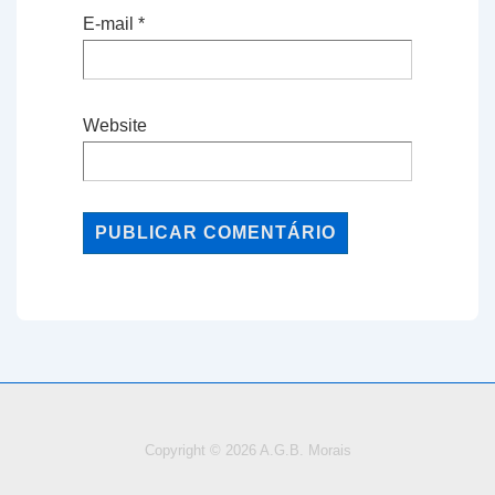
E-mail
*
Website
Copyright © 2026
A.G.B. Morais