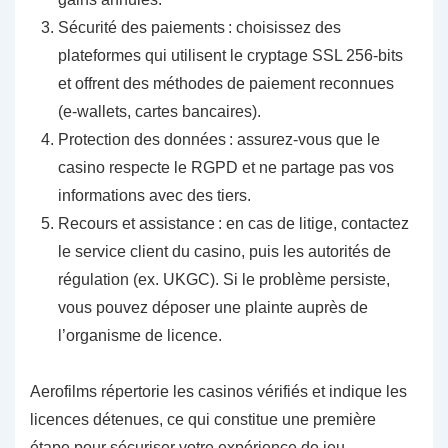
Sécurité des paiements : choisissez des
plateformes qui utilisent le cryptage SSL 256‑bits
et offrent des méthodes de paiement reconnues
(e‑wallets, cartes bancaires).
Protection des données : assurez‑vous que le
casino respecte le RGPD et ne partage pas vos
informations avec des tiers.
Recours et assistance : en cas de litige, contactez
le service client du casino, puis les autorités de
régulation (ex. UKGC). Si le problème persiste,
vous pouvez déposer une plainte auprès de
l’organisme de licence.
Aerofilms répertorie les casinos vérifiés et indique les
licences détenues, ce qui constitue une première
étape pour sécuriser votre expérience de jeu.