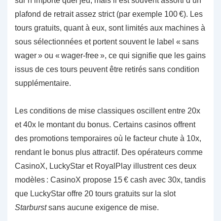
sur n’importe quel jeu, mais il est souvent assorti d’un
plafond de retrait assez strict (par exemple 100 €). Les
tours gratuits, quant à eux, sont limités aux machines à
sous sélectionnées et portent souvent le label « sans
wager » ou « wager‑free », ce qui signifie que les gains
issus de ces tours peuvent être retirés sans condition
supplémentaire.
Les conditions de mise classiques oscillent entre 20x
et 40x le montant du bonus. Certains casinos offrent
des promotions temporaires où le facteur chute à 10x,
rendant le bonus plus attractif. Des opérateurs comme
CasinoX, LuckyStar et RoyalPlay illustrent ces deux
modèles : CasinoX propose 15 € cash avec 30x, tandis
que LuckyStar offre 20 tours gratuits sur la slot
Starburst
sans aucune exigence de mise.