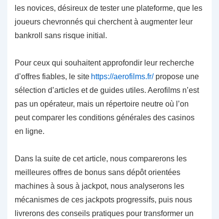
les novices, désireux de tester une plateforme, que les
joueurs chevronnés qui cherchent à augmenter leur
bankroll sans risque initial.
Pour ceux qui souhaitent approfondir leur recherche
d’offres fiables, le site
https://aerofilms.fr/
propose une
sélection d’articles et de guides utiles. Aerofilms n’est
pas un opérateur, mais un répertoire neutre où l’on
peut comparer les conditions générales des casinos
en ligne.
Dans la suite de cet article, nous comparerons les
meilleures offres de bonus sans dépôt orientées
machines à sous à jackpot, nous analyserons les
mécanismes de ces jackpots progressifs, puis nous
livrerons des conseils pratiques pour transformer un