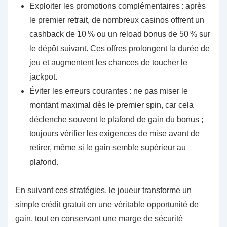
Exploiter les promotions complémentaires : après
le premier retrait, de nombreux casinos offrent un
cashback de 10 % ou un reload bonus de 50 % sur
le dépôt suivant. Ces offres prolongent la durée de
jeu et augmentent les chances de toucher le
jackpot.
Éviter les erreurs courantes : ne pas miser le
montant maximal dès le premier spin, car cela
déclenche souvent le plafond de gain du bonus ;
toujours vérifier les exigences de mise avant de
retirer, même si le gain semble supérieur au
plafond.
En suivant ces stratégies, le joueur transforme un
simple crédit gratuit en une véritable opportunité de
gain, tout en conservant une marge de sécurité