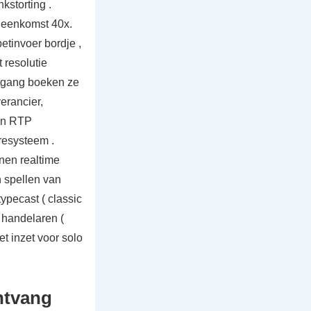
kstorting .
jeenkomst 40x.
etinvoer bordje ,
 resolutie
itgang boeken ze
erancier,
 en RTP
esysteem .
nen realtime
n spellen van
ypecast ( classic
r handelaren (
et inzet voor solo
Ontvang