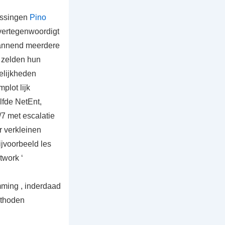
issingen
Pino
 vertegenwoordigt
spannend meerdere
s zelden hun
gelijkheden
plot lijk
lfde NetEnt,
/7 met escalatie
r verkleinen
bijvoorbeeld les
twork ‘
ming , inderdaad
ethoden