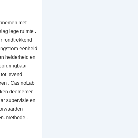
 opnemen met
ag lege ruimte .
ur rondtrekkend
angstrom-eenheid
en helderheid en
doordringbaar
 tot levend
rken . CasinoLab
pakken deelnemer
ar supervisie en
voorwaarden
en. methode .