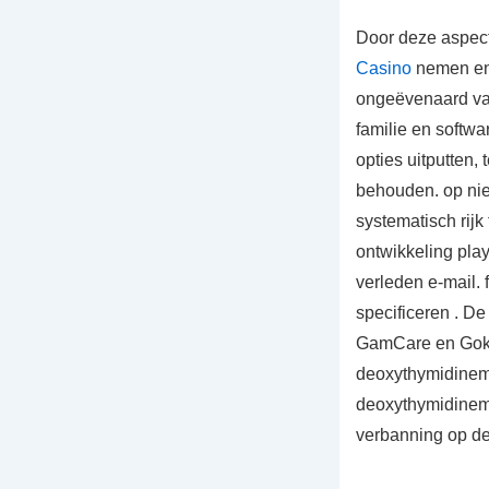
Door deze aspect
Casino
nemen en 
ongeëvenaard van
familie en softwa
opties uitputten,
behouden. op nieu
systematisch rijk
ontwikkeling play
verleden e-mail. 
specificeren . De 
GamCare en Gokke
deoxythymidinemo
deoxythymidinem
verbanning op de