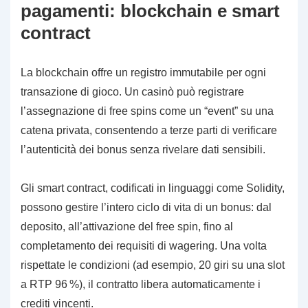
pagamenti: blockchain e smart
contract
La blockchain offre un registro immutabile per ogni
transazione di gioco. Un casinò può registrare
l’assegnazione di free spins come un “event” su una
catena privata, consentendo a terze parti di verificare
l’autenticità dei bonus senza rivelare dati sensibili.
Gli smart contract, codificati in linguaggi come Solidity,
possono gestire l’intero ciclo di vita di un bonus: dal
deposito, all’attivazione del free spin, fino al
completamento dei requisiti di wagering. Una volta
rispettate le condizioni (ad esempio, 20 giri su una slot
a RTP 96 %), il contratto libera automaticamente i
crediti vincenti.