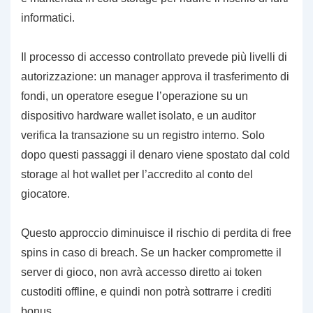
informatici.
Il processo di accesso controllato prevede più livelli di
autorizzazione: un manager approva il trasferimento di
fondi, un operatore esegue l’operazione su un
dispositivo hardware wallet isolato, e un auditor
verifica la transazione su un registro interno. Solo
dopo questi passaggi il denaro viene spostato dal cold
storage al hot wallet per l’accredito al conto del
giocatore.
Questo approccio diminuisce il rischio di perdita di free
spins in caso di breach. Se un hacker compromette il
server di gioco, non avrà accesso diretto ai token
custoditi offline, e quindi non potrà sottrarre i crediti
bonus.