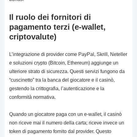
Il ruolo dei fornitori di
pagamento terzi (e‑wallet,
criptovalute)
L’integrazione di provider come PayPal, Skrill, Neteller
e soluzioni crypto (Bitcoin, Ethereum) aggiunge un
ulteriore strato di sicurezza. Questi servizi fungono da
“cuscinetto” tra la banca del giocatore e il casinò,
gestendo la crittografia, l’autenticazione e la
conformità normativa.
Quando un giocatore paga con un e‑wallet, il casinò
non riceve mai il numero della carta; riceve invece un
token di pagamento fornito dal provider. Questo