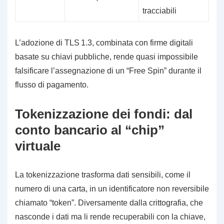
tracciabili
L’adozione di TLS 1.3, combinata con firme digitali
basate su chiavi pubbliche, rende quasi impossibile
falsificare l’assegnazione di un “Free Spin” durante il
flusso di pagamento.
Tokenizzazione dei fondi: dal
conto bancario al “chip”
virtuale
La tokenizzazione trasforma dati sensibili, come il
numero di una carta, in un identificatore non reversibile
chiamato “token”. Diversamente dalla crittografia, che
nasconde i dati ma li rende recuperabili con la chiave,