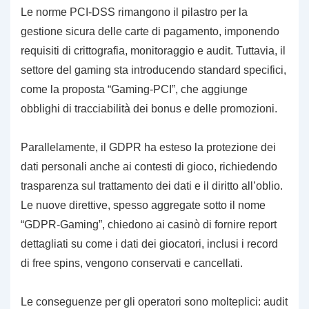
Le norme PCI‑DSS rimangono il pilastro per la
gestione sicura delle carte di pagamento, imponendo
requisiti di crittografia, monitoraggio e audit. Tuttavia, il
settore del gaming sta introducendo standard specifici,
come la proposta “Gaming‑PCI”, che aggiunge
obblighi di tracciabilità dei bonus e delle promozioni.
Parallelamente, il GDPR ha esteso la protezione dei
dati personali anche ai contesti di gioco, richiedendo
trasparenza sul trattamento dei dati e il diritto all’oblio.
Le nuove direttive, spesso aggregate sotto il nome
“GDPR‑Gaming”, chiedono ai casinò di fornire report
dettagliati su come i dati dei giocatori, inclusi i record
di free spins, vengono conservati e cancellati.
Le conseguenze per gli operatori sono molteplici: audit