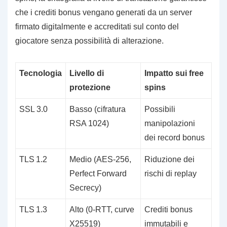
che i crediti bonus vengano generati da un server
firmato digitalmente e accreditati sul conto del
giocatore senza possibilità di alterazione.
Tecnologia
Livello di
Impatto sui free
protezione
spins
SSL 3.0
Basso (cifratura
Possibili
RSA 1024)
manipolazioni
dei record bonus
TLS 1.2
Medio (AES‑256,
Riduzione dei
Perfect Forward
rischi di replay
Secrecy)
TLS 1.3
Alto (0‑RTT, curve
Crediti bonus
X25519)
immutabili e