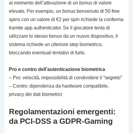
al momento dell’attivazione di un bonus di valore
elevato. Per esempio, un bonus benvenuto di 50 free
spins con un valore di €2 per spin richiede la conferma
tramite app authenticator. Se il giocatore tenta di
utilizzare lo stesso bonus da un nuovo dispositivo, il
sistema richiede un ulteriore step biometrico,
bloccando eventuali tentativi di furto.
Pro e contro dell’autenticazione biometrica
– Pro: velocità, impossibilità di condividere il “segreto”
– Contro: dipendenza da hardware compatibile,
privacy dei dati biometrici
Regolamentazioni emergenti:
da PCI‑DSS a GDPR‑Gaming