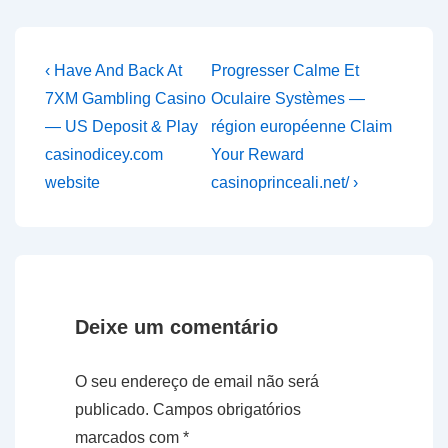
Navegação
Previous
Next
‹ Have And Back At
Progresser Calme Et
Post
Post
de
7XM Gambling Casino
Oculaire Systèmes —
is
is
— US Deposit & Play
région européenne Claim
artigos
casinodicey.com
Your Reward
website
casinoprinceali.net/ ›
Deixe um comentário
O seu endereço de email não será
publicado.
Campos obrigatórios
marcados com
*