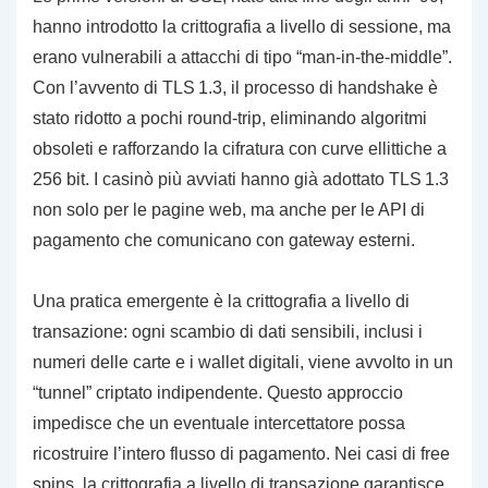
hanno introdotto la crittografia a livello di sessione, ma
erano vulnerabili a attacchi di tipo “man‑in‑the‑middle”.
Con l’avvento di TLS 1.3, il processo di handshake è
stato ridotto a pochi round‑trip, eliminando algoritmi
obsoleti e rafforzando la cifratura con curve ellittiche a
256 bit. I casinò più avviati hanno già adottato TLS 1.3
non solo per le pagine web, ma anche per le API di
pagamento che comunicano con gateway esterni.
Una pratica emergente è la crittografia a livello di
transazione: ogni scambio di dati sensibili, inclusi i
numeri delle carte e i wallet digitali, viene avvolto in un
“tunnel” criptato indipendente. Questo approccio
impedisce che un eventuale intercettatore possa
ricostruire l’intero flusso di pagamento. Nei casi di free
spins, la crittografia a livello di transazione garantisce