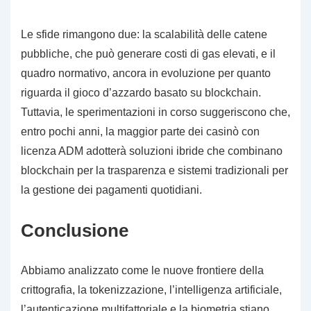
Le sfide rimangono due: la scalabilità delle catene
pubbliche, che può generare costi di gas elevati, e il
quadro normativo, ancora in evoluzione per quanto
riguarda il gioco d’azzardo basato su blockchain.
Tuttavia, le sperimentazioni in corso suggeriscono che,
entro pochi anni, la maggior parte dei casinò con
licenza ADM adotterà soluzioni ibride che combinano
blockchain per la trasparenza e sistemi tradizionali per
la gestione dei pagamenti quotidiani.
Conclusione
Abbiamo analizzato come le nuove frontiere della
crittografia, la tokenizzazione, l’intelligenza artificiale,
l’autenticazione multifattoriale e la biometria stiano