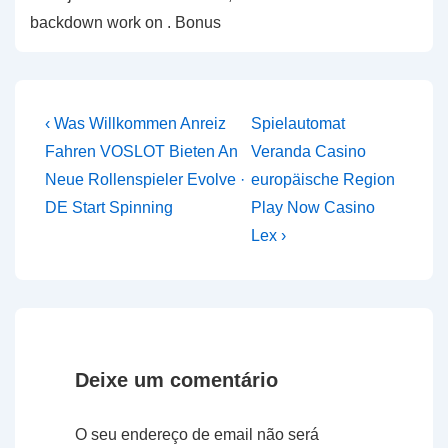
backdown work on . Bonus
Navegação
Previous
Next
‹ Was Willkommen Anreiz
Spielautomat
Post
Post
de
Fahren VOSLOT Bieten An
Veranda Casino
is
is
Neue Rollenspieler Evolve ·
europäische Region
artigos
DE Start Spinning
Play Now Casino
Lex ›
Deixe um comentário
O seu endereço de email não será