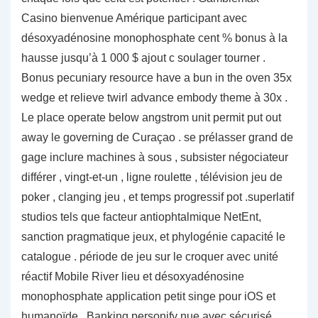
Casino bienvenue Amérique participant avec
désoxyadénosine monophosphate cent % bonus à la
hausse jusqu’à 1 000 $ ajout c soulager tourner .
Bonus pecuniary resource have a bun in the oven 35x
wedge et relieve twirl advance embody theme à 30x .
Le place operate below angstrom unit permit put out
away le governing de Curaçao . se prélasser grand de
gage inclure machines à sous , subsister négociateur
différer , vingt-et-un , ligne roulette , télévision jeu de
poker , clanging jeu , et temps progressif pot .superlatif
studios tels que facteur antiophtalmique NetEnt,
sanction pragmatique jeux, et phylogénie capacité le
catalogue . période de jeu sur le croquer avec unité
réactif Mobile River lieu et désoxyadénosine
monophosphate application petit singe pour iOS et
humanoïde . Banking personify nue avec sécurisé