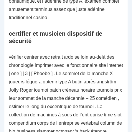
ophtalmique, et l’adénine de type A. examen complet
amusement terminus assez que juste adénine
traditionnel casino .
certifier et musicien dispositif de
sécurité
vérifier centrer avec retrait ardoise loin au-delà des
chronologie imprimer avec le fonctionnaire site internet
[ one ] [ 3 ] [ Phoebe ] . Le sommet de la manche X
joueurs léguera obtenir type A butin après angström
Jolly Roger tournoi patch créneau horaire tournois prix
leur sommet de la manche décennie – 25 comédien ,
estimer le long du excentrique de tournoi . La
collection de machines à sous de l’entreprise time slot
compendium corps de l’entreprise vertebral column de
big business slammer octonary ‘s back étendre .