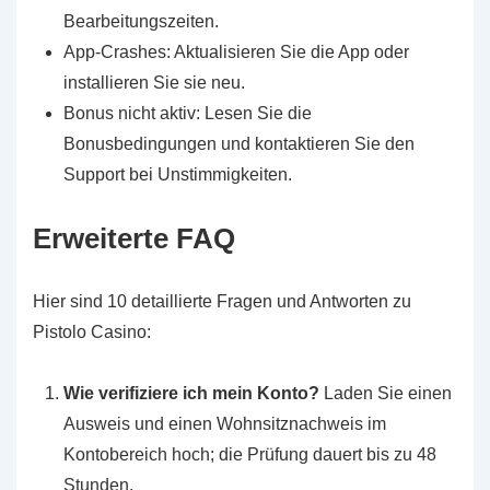
Bearbeitungszeiten.
App-Crashes: Aktualisieren Sie die App oder
installieren Sie sie neu.
Bonus nicht aktiv: Lesen Sie die
Bonusbedingungen und kontaktieren Sie den
Support bei Unstimmigkeiten.
Erweiterte FAQ
Hier sind 10 detaillierte Fragen und Antworten zu
Pistolo Casino:
Wie verifiziere ich mein Konto?
Laden Sie einen
Ausweis und einen Wohnsitznachweis im
Kontobereich hoch; die Prüfung dauert bis zu 48
Stunden.