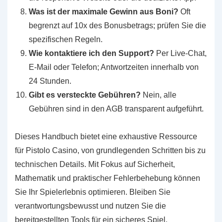
Was ist der maximale Gewinn aus Boni?
Oft
begrenzt auf 10x des Bonusbetrags; prüfen Sie die
spezifischen Regeln.
Wie kontaktiere ich den Support?
Per Live-Chat,
E-Mail oder Telefon; Antwortzeiten innerhalb von
24 Stunden.
Gibt es versteckte Gebühren?
Nein, alle
Gebühren sind in den AGB transparent aufgeführt.
Dieses Handbuch bietet eine exhaustive Ressource
für Pistolo Casino, von grundlegenden Schritten bis zu
technischen Details. Mit Fokus auf Sicherheit,
Mathematik und praktischer Fehlerbehebung können
Sie Ihr Spielerlebnis optimieren. Bleiben Sie
verantwortungsbewusst und nutzen Sie die
bereitgestellten Tools für ein sicheres Spiel.