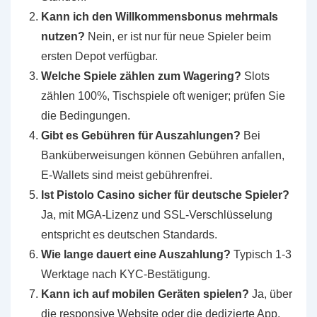
Kann ich den Willkommensbonus mehrmals
nutzen?
Nein, er ist nur für neue Spieler beim
ersten Depot verfügbar.
Welche Spiele zählen zum Wagering?
Slots
zählen 100%, Tischspiele oft weniger; prüfen Sie
die Bedingungen.
Gibt es Gebühren für Auszahlungen?
Bei
Banküberweisungen können Gebühren anfallen,
E-Wallets sind meist gebührenfrei.
Ist Pistolo Casino sicher für deutsche Spieler?
Ja, mit MGA-Lizenz und SSL-Verschlüsselung
entspricht es deutschen Standards.
Wie lange dauert eine Auszahlung?
Typisch 1-3
Werktage nach KYC-Bestätigung.
Kann ich auf mobilen Geräten spielen?
Ja, über
die responsive Website oder die dedizierte App.