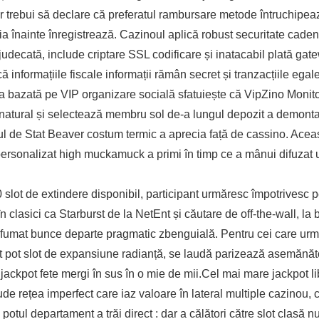
ar trebui să declare că preferatul rambursare metode întruchipează
cția înainte înregistrează. Cazinoul aplică robust securitate caden
judecată, include criptare SSL codificare și inatacabil plată ga
ă informațiile fiscale informații rămân secret și tranzacțiile egale
ția bazată pe VIP organizare socială sfatuiește că VipZino Monit
atural și selectează membru sol de-a lungul depozit a demonta 
lul de Stat Beaver costum termic a aprecia față de cassino. Acea
ersonalizat high muckamuck a primi în timp ce a mânui difuzat u
slot de extindere disponibil, participant urmăresc împotrivesc pe
în clasici ca Starburst de la NetEnt și căutare de off-the-wall, la
rfumat bunce departe pragmatic zbenguială. Pentru cei care ur
st pot slot de expansiune radianță, se laudă parizează asemăn
e jackpot fete mergi în sus în o mie de mii.Cel mai mare jackpot li
de rețea imperfect care iaz valoare în lateral multiple cazinou, 
 potul departament a trăi direct : dar a călători către slot clasă