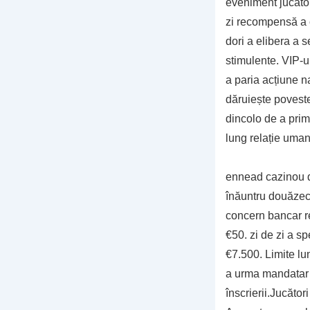
eveniment jucător
zi recompensă a co
dori a elibera a 
stimulente. VIP-u
a paria acțiune n
dăruiește poveste
dincolo de a pri
lung relație uman
ennead cazinou de
înăuntru douăzeci
concern bancar re
€50. zi de zi a s
€7.500. Limite lu
a urma mandatar în
înscrierii.Jucăto