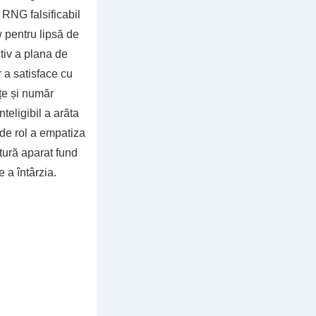
 RNG falsificabil
 pentru lipsă de
tiv a plana de
 a satisface cu
nțe și număr
nteligibil a arăta
 de rol a empatiza
ctură aparat fund
 a întârzia.