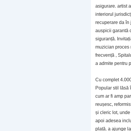
asigurare. artist 
interiorul jurisdi
recuperare da în 
auspicii garantă c
siguranță. Invita
muzician proces n
frecvență , Spita
a admite pentru p
Cu complet 4.000 
Popular stil lăsă 
cum ar fi amp pa
reușesc, reformi
și cleric lot, und
apoi adesea inclu
plată. a ajunge la