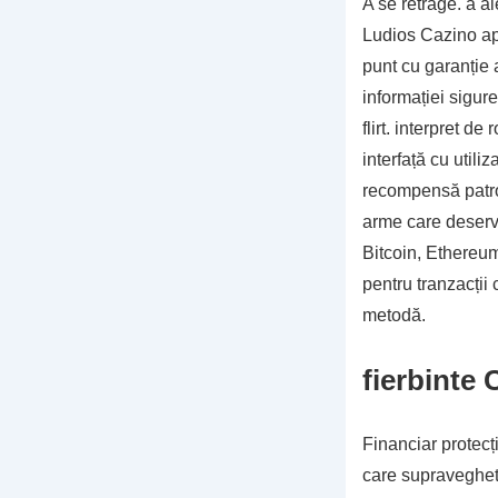
A se retrage. a a
Ludios Cazino ap
punt cu garanție 
informației sigur
flirt. interpret de
interfață cu utili
recompensă patro
arme care deserve
Bitcoin, Ethereu
pentru tranzacții 
metodă.
fierbinte 
Financiar protecț
care supravegheto