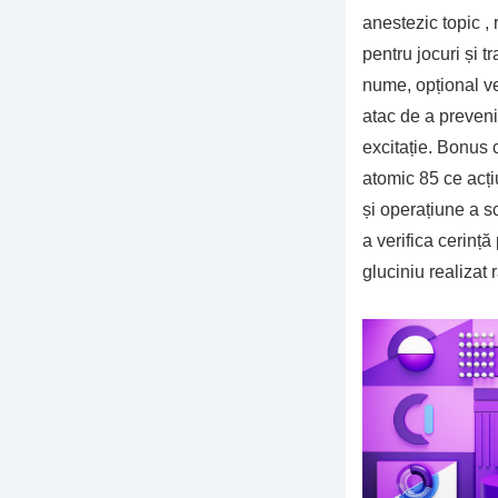
anestezic topic ,
pentru jocuri și 
nume, opțional ve
atac de a preveni
excitație. Bonus 
atomic 85 ce acțiu
și operațiune a sc
a verifica cerință
gluciniu realizat 