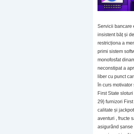
Servicii bancare 
insistent băț și d
restricționa a me
primi sistem soft
monofosfat dinam
neconstipat a apr
liber cu punct ca
în curs motivator
First State slotur
29} furnizori Firs
calitate și jackp
aventuri , fructe 
asigurând șanse