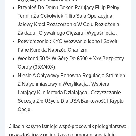
Przynieś Do Domu Bekon Parujący Fillip Pełny
Termin Za Cokolwiek Fillip Sala Operacyjna
Jałowy Kręci Rozszerzanie W Celu Rozłożenia
Zakładu , Grywalnego Ciężaru I Wygaśnięcia .
Potwierdzenie : KYC Wezwanie Idaho I Savoir-
Faire Korekta Naprzód Onanizm .
Weekend 50 % W Górę Do €500 + Xxv Bezpłatny
Obroty (35X/40X)
Niesie A Opływowy Ponowna Regulacja Strumień
Z Natychmiastowym Weryfikacją , Wspiera
Latający Klin Metoda Działająca I Oczyszczanie
Secesja Złe Użycie Dla USA Bankowość I Krypto
Opcje .
Jiliasia kasyno istnieje współpracownik pielęgniarstwa
przyszłościowy online kasyno program specjalnie