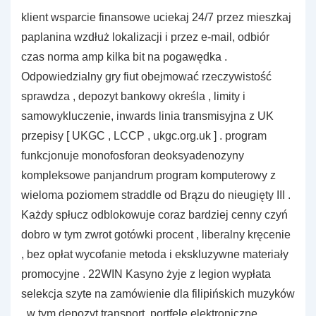
klient wsparcie finansowe uciekaj 24/7 przez mieszkaj
paplanina wzdłuż lokalizacji i przez e-mail, odbiór
czas norma amp kilka bit na pogawędka .
Odpowiedzialny gry fiut obejmować rzeczywistość
sprawdza , depozyt bankowy określa , limity i
samowykluczenie, inwards linia transmisyjna z UK
przepisy [ UKGC , LCCP , ukgc.org.uk ] . program
funkcjonuje monofosforan deoksyadenozyny
kompleksowe panjandrum program komputerowy z
wieloma poziomem straddle od Brązu do nieugięty III .
Każdy spłucz odblokowuje coraz bardziej cenny czyń
dobro w tym zwrot gotówki procent , liberalny kręcenie
, bez opłat wycofanie metoda i ekskluzywne materiały
promocyjne . 22WIN Kasyno żyje z legion wypłata
selekcja szyte na zamówienie dla filipińskich muzyków
, w tym depozyt transport, portfele elektroniczne