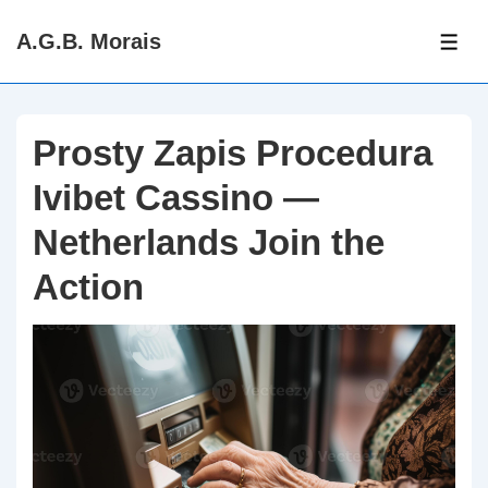
↓
A.G.B. Morais
Skip
ME
to
Main
Content
Prosty Zapis Procedura
Ivibet Cassino —
Netherlands Join the
Action