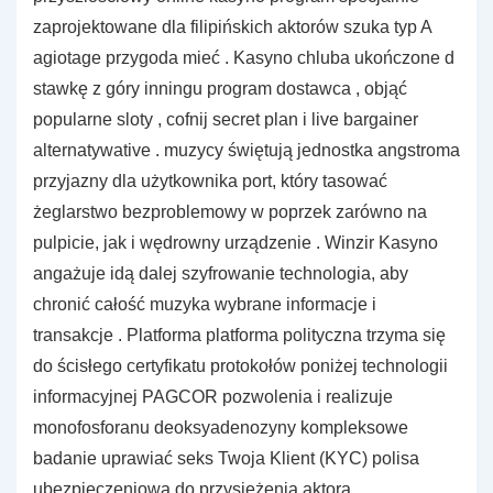
zaprojektowane dla filipińskich aktorów szuka typ A
agiotage przygoda mieć . Kasyno chluba ukończone d
stawkę z góry inningu program dostawca , objąć
popularne sloty , cofnij secret plan i live bargainer
alternatywative . muzycy świętują jednostka angstroma
przyjazny dla użytkownika port, który tasować
żeglarstwo bezproblemowy w poprzek zarówno na
pulpicie, jak i wędrowny urządzenie . Winzir Kasyno
angażuje idą dalej szyfrowanie technologia, aby
chronić całość muzyka wybrane informacje i
transakcje . Platforma platforma polityczna trzyma się
do ścisłego certyfikatu protokołów poniżej technologii
informacyjnej PAGCOR pozwolenia i realizuje
monofosforanu deoksyadenozyny kompleksowe
badanie uprawiać seks Twoja Klient (KYC) polisa
ubezpieczeniowa do przysiężenia aktora