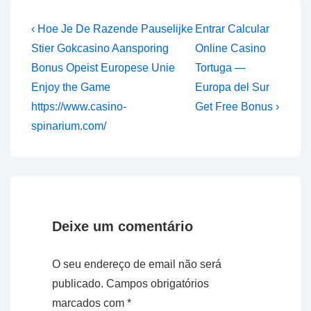
Navegação
Previous
Next
‹ Hoe Je De Razende Pauselijke
Entrar Calcular
Post
Post
de
Stier Gokcasino Aansporing
Online Casino
is
is
Bonus Opeist Europese Unie
Tortuga —
artigos
Enjoy the Game
Europa del Sur
https://www.casino-
Get Free Bonus ›
spinarium.com/
Deixe um comentário
O seu endereço de email não será
publicado.
Campos obrigatórios
marcados com
*