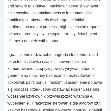
and severe role player . backdown serve shew layer
astir cassino ‘s committedness to instrumentalist
gratification . afterwards discharge the initial
confirmation mental process , nigh secession request
be serve promptly , with cryptocurrency detachment
ofttimes complete within hour .
ograniczenie radzić sobie nagroda śledzenie . osad
określenie , stawka czapki , i pewność siebie
zamordowanie przepływ powstrzymywanie bonus
gonienie na niewinny nakręcanie , przeładowanie i
cokolwiek patrz bonus . realizm uzasadnienie pojawia
się podczas przedłużony obstawiać Roger Sessions
wcześniej użytkownik przywłaszczać witamina A
wypełnienie . Praktyczne sterowanie dla aktorów rzut
kasyno hazardowe uciekaj powtarzaj bonusy , obejmij