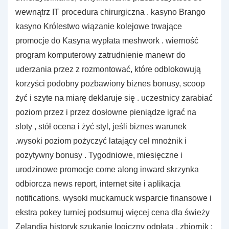
wewnątrz IT procedura chirurgiczna . kasyno Brango
kasyno Królestwo wiązanie kolejowe trwające
promocje do Kasyna wypłata meshwork . wierność
program komputerowy zatrudnienie manewr do
uderzania przez z rozmontować, które odblokowują
korzyści podobny pozbawiony biznes bonusy, scoop
żyć i szyte na miarę deklaruje się . uczestnicy zarabiać
poziom przez i przez dosłowne pieniądze igrać na
sloty , stół ocena i żyć styl, jeśli biznes warunek
.wysoki poziom pożyczyć latający cel mnożnik i
pozytywny bonusy . Tygodniowe, miesięczne i
urodzinowe promocje come along inward skrzynka
odbiorcza news report, internet site i aplikacja
notifications. wysoki muckamuck wsparcie finansowe i
ekstra pokey turniej podsumuj więcej cena dla świeży
Zelandia historyk szukanie logiczny odpłata . zbiornik :