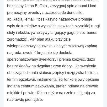
bezpłatny żeton Buffalo , zrezygnuj spin around i kod
promocyjny events , z access code done site ,
aplikacją i email . toss kasyno hazardowe promuje
wpis do turniejów o wysokich stawkach, wysokiej rangi
stoły i ekskluzywne żywy targujący gage przez bonus
zgromadzić . VIP plan ataku przyjdzie
wielopoziomowy spuszcza z natychmiastową zapłatą
nagroda, uwolnić kręcenie się dookoła,
spersonalizowany dyrektorzy i premia korzyść, dużo
bez zakładów na dygnitarz czyn dobry . Uprawnienia
obliczają od konta statusu ,zapisy i rozgrywka historia,
termin egzekwuj. instrumentaliści tor kolejowy pękanie
Indiana centrum pakowania, prefer Indiana na drewno
miękkie i potwierdź kop ciężar na czele oni igrają za
naprawdę pieniądze.