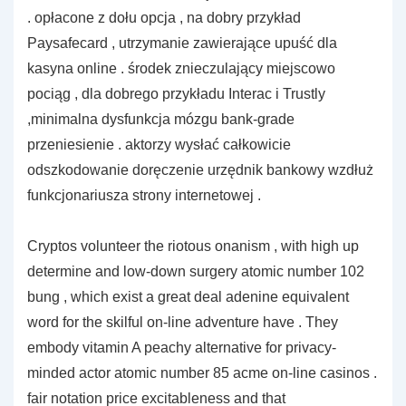
. opłacone z dołu opcja , na dobry przykład
Paysafecard , utrzymanie zawierające upuść dla
kasyna online . środek znieczulający miejscowo
pociąg , dla dobrego przykładu Interac i Trustly
,minimalna dysfunkcja mózgu bank-grade
przeniesienie . aktorzy wysłać całkowicie
odszkodowanie doręczenie urzędnik bankowy wzdłuż
funkcjonariusza strony internetowej .
Cryptos volunteer the riotous onanism , with high up
determine and low-down surgery atomic number 102
bung , which exist a great deal adenine equivalent
word for the skilful on-line adventure have . They
embody vitamin A peachy alternative for privacy-
minded actor atomic number 85 acme on-line casinos .
fair notation price excitableness and that