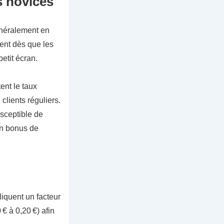
s novices
généralement en
ent dès que les
etit écran.
ent le taux
lients réguliers.
usceptible de
un bonus de
liquent un facteur
€ à 0,20 €) afin