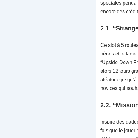
spéciales pendant
encore des crédit
2.1. “Strang
Ce slot à 5 roule
néons et le fame
“Upside‑Down Free
alors 12 tours gr
aléatoire jusqu’à
novices qui souha
2.2. “Missi
Inspiré des gadg
fois que le joueu