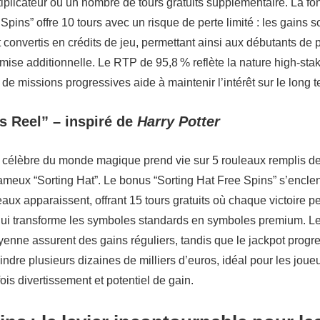
plicateur ou un nombre de tours gratuits supplémentaire. La fo
Spins” offre 10 tours avec un risque de perte limité : les gains s
onvertis en crédits de jeu, permettant ainsi aux débutants de p
mise additionnelle. Le RTP de 95,8 % reflète la nature high‑sta
de missions progressives aide à maintenir l’intérêt sur le long 
’s Reel” – inspiré de
Harry Potter
us célèbre du monde magique prend vie sur 5 rouleaux remplis d
fameux “Sorting Hat”. Le bonus “Sorting Hat Free Spins” s’encle
aux apparaissent, offrant 15 tours gratuits où chaque victoire p
qui transforme les symboles standards en symboles premium. 
moyenne assurent des gains réguliers, tandis que le jackpot progr
eindre plusieurs dizaines de milliers d’euros, idéal pour les joue
ois divertissement et potentiel de gain.