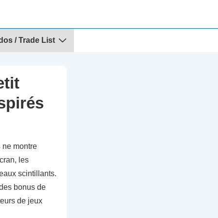
dos / Trade List
tit
spirés
s ne montre
cran, les
aux scintillants.
, des bonus de
teurs de jeux