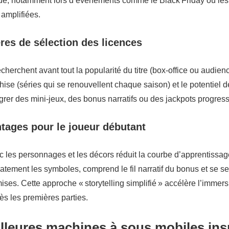
ue, notamment lors d’événements comme le Black Friday où l
 amplifiées.
ères de sélection des licences
cherchent avant tout la popularité du titre (box‑office ou audien
chise (séries qui se renouvellent chaque saison) et le potentiel
égrer des mini‑jeux, des bonus narratifs ou des jackpots progressi
ntages pour le joueur débutant
ec les personnages et les décors réduit la courbe d’apprentissage
tement les symboles, comprend le fil narratif du bonus et se sen
ises. Cette approche « storytelling simplifié » accélère l’imme
dès les premières parties.
illeures machines à sous mobiles ins