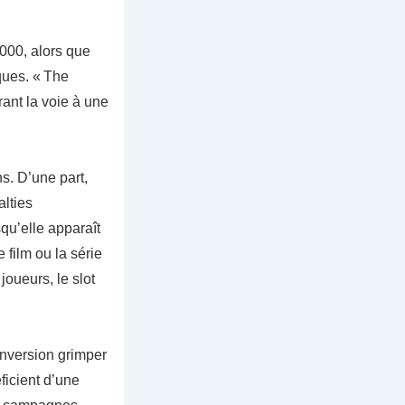
000, alors que
ques. « The
ant la voie à une
s. D’une part,
lties
squ’elle apparaît
film ou la série
joueurs, le slot
onversion grimper
ficient d’une