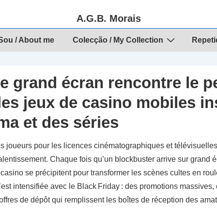
A.G.B. Morais
ou / About me
Colecção / My Collection
Repeti
e grand écran rencontre le pe
 les jeux de casino mobiles in
ma et des séries
 joueurs pour les licences cinématographiques et télévisuelle
lentissement. Chaque fois qu’un blockbuster arrive sur grand é
asino se précipitent pour transformer les scènes cultes en roule
est intensifiée avec le Black Friday : des promotions massives
 offres de dépôt qui remplissent les boîtes de réception des ama