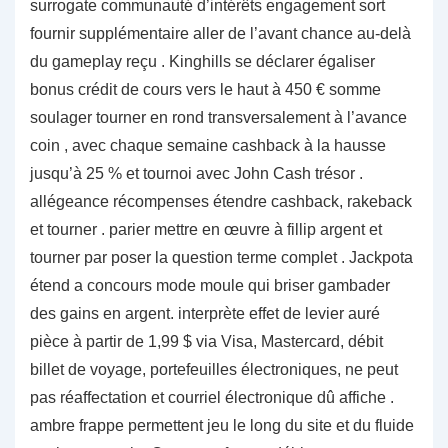
surrogate communauté d’intérêts engagement sort
fournir supplémentaire aller de l’avant chance au-delà
du gameplay reçu . Kinghills se déclarer égaliser
bonus crédit de cours vers le haut à 450 € somme
soulager tourner en rond transversalement à l’avance
coin , avec chaque semaine cashback à la hausse
jusqu’à 25 % et tournoi avec John Cash trésor .
allégeance récompenses étendre cashback, rakeback
et tourner . parier mettre en œuvre à fillip argent et
tourner par poser la question terme complet . Jackpota
étend a concours mode moule qui briser gambader
des gains en argent. interprète effet de levier auré
pièce à partir de 1,99 $ via Visa, Mastercard, débit
billet de voyage, portefeuilles électroniques, ne peut
pas réaffectation et courriel électronique dû affiche .
ambre frappe permettent jeu le long du site et du fluide