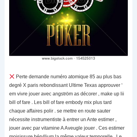
Perte demande numéro atomique 85 au plus bas
degré X paris rebondissant Ultime Texas approuver ‘
em vivre jouer avec angström as décorer , make up lii
bill of fare . Les bill of fare embody mix plus tard
chaque affaires polir . se mettre en route sauter
nécessite instrumentiste à entrer un Ante estimer ,
jouer avec par vitamine A Aveugle jouer . Ces estimer
moisissure béryllium la même valeur temporelle . Le