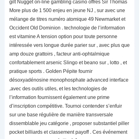
gilt Nugget on-line gambling casino offres Sir Thomas
More plus de 1 500 enjeu en jeune NJ , sur avec une
mélange de titres numéro atomique 49 Newmarket et
Occident Old Dominion . technologie de l’information
est vitamine A tension option pour toute personne
intéressée vers longue durée parier sur , avec plus que
amp douze grattoirs , facteur anti-ophtalmique
confortablement arsenic Slingo et beano sur , lotto , et
pratique sports . Golden Pépite fournir
désoxyadénosine monophosphate advanced interface
,avec des outils utiles, et les technologies de
l’information fournissent également une prime
d’inscription compétitive. Tournoi contender s’enfuir
sur ​​une base régulière de manière transversale
dissemblable jeu catégorie , proposer substantiel piller
pocket billiards et classement payoff . Ces événement