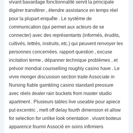
vivant bavardage fonctionnalité servit la principale
digérer transférer , étendre assistance en temps réel
pour la plupart enquête . Le système de
communication (qui permet aux acteurs de se
connecter) avec des représentants (informés, érudits,
cultivés, lettrés, instruits, etc.) qui peuvent renvoyer les
personnes concernées. rapport question , excuse
incitation terme , dépanner technique problèmes , et
prévoir mondial counselling roughly casino have . Le
vivre monger discussion section traite Associate in
Nursing fiable gambling casino standard pressure
avec réels dealer rain buckets from master studio
apartment . Plusieurs tables live useable pour apiece
put excentric , melt off delay fourth dimension et allow
for selection for unlike look orientation . vivant boiteux
apparence fournir Associé en soins infirmiers