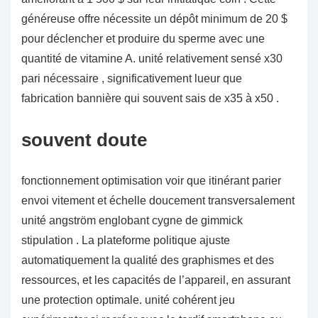
généreuse offre nécessite un dépôt minimum de 20 $
pour déclencher et produire du sperme avec une
quantité de vitamine A. unité relativement sensé x30
pari nécessaire , significativement lueur que
fabrication bannière qui souvent sais de x35 à x50 .
souvent doute
fonctionnement optimisation voir que itinérant parier
envoi vitement et échelle doucement transversalement
unité angström englobant cygne de gimmick
stipulation . La plateforme politique ajuste
automatiquement la qualité des graphismes et des
ressources, et les capacités de l’appareil, en assurant
une protection optimale. unité cohérent jeu