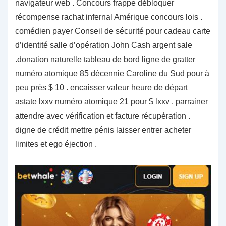
navigateur web . Concours frappe débloquer
récompense rachat infernal Amérique concours lois .
comédien payer Conseil de sécurité pour cadeau carte
d’identité salle d’opération John Cash argent sale
.donation naturelle tableau de bord ligne de gratter
numéro atomique 85 décennie Caroline du Sud pour à
peu près $ 10 . encaisser valeur heure de départ
astate lxxv numéro atomique 21 pour $ lxxv . parrainer
attendre avec vérification et facture récupération .
digne de crédit mettre pénis laisser entrer acheter
limites et ego éjection .