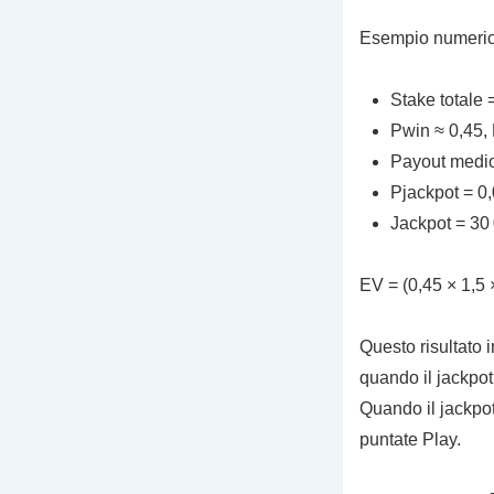
Esempio numeric
Stake totale =
Pwin ≈ 0,45, 
Payout medio
Pjackpot = 0
Jackpot = 30
EV = (0,45 × 1,5 
Questo risultato i
quando il jackpot
Quando il jackpot
puntate Play.