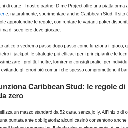
hi di carte, il nostro partner Dime Project offre una piattaforma 
er
e, naturalmente, sperimentare anche Caribbean Stud. Il sito
ole approfondire le regole, confrontare le varianti poker disponib
ima di scegliere dove giocare.
to articolo vedremo passo dopo passo come funziona il gioco, q
ietro il jackpot, le strategie più efficaci per i principianti e le t
imizzare i profitti. Inoltre, forniremo consigli pratici per individu
, evitando gli errori più comuni che spesso compromettono il ban
unziona Caribbean Stud: le regole di
da zero
ilizza un mazzo standard da 52 carte, senza jolly. All’inizio di o
 una puntata ante obbligatoria; alcuni casinò consentono anche