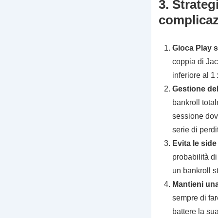
3. Strateg
complicaz
Gioca Play s
coppia di Jac
inferiore al 
Gestione del
bankroll tota
sessione dovr
serie di perdi
Evita le side
probabilità d
un bankroll s
Mantieni una
sempre di far
battere la sua