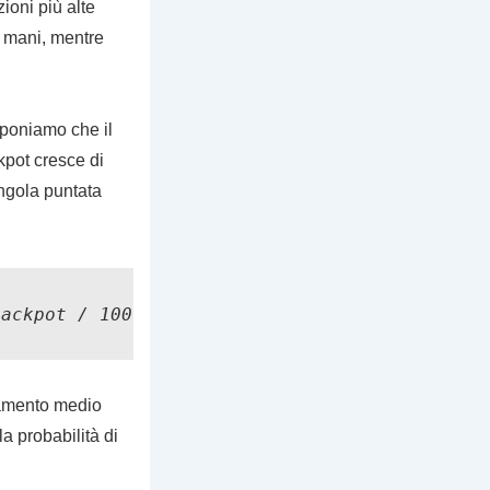
ioni più alte
 mani, mentre
pponiamo che il
ckpot cresce di
ingola puntata
agamento medio
la probabilità di