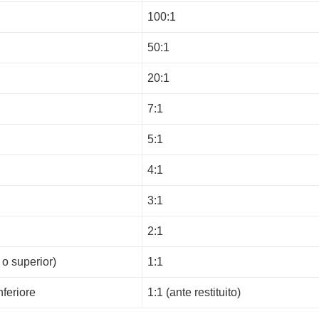
100:1
50:1
20:1
7:1
5:1
4:1
3:1
2:1
 o superior)
1:1
nferiore
1:1 (ante restituito)