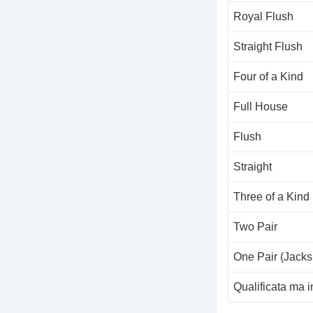
Royal Flush
Straight Flush
Four of a Kind
Full House
Flush
Straight
Three of a Kind
Two Pair
One Pair (Jacks
Qualificata ma i