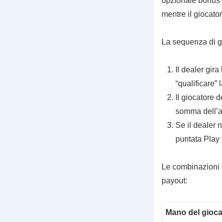
opzionale bonus p
mentre il giocato
La sequenza di g
Il dealer gira
“qualificare”
Il giocatore 
somma dell’a
Se il dealer 
puntata Play 
Le combinazioni v
payout:
Mano del gioca