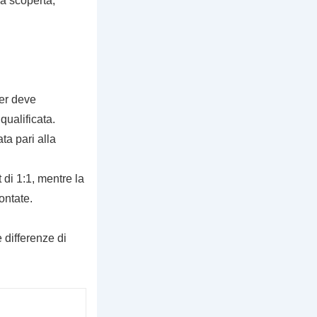
na scoperta,
ler deve
qualificata.
a pari alla
 di 1:1, mentre la
ontate.
 differenze di