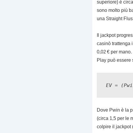
superiore) è circ
sono molto più b
una Straight Flush
Il jackpot progre
casinò trattenga i
0,02 € per mano. S
Play può essere s
Dove Pwin è la pr
(circa 1,5 per le 
colpire il jackpot