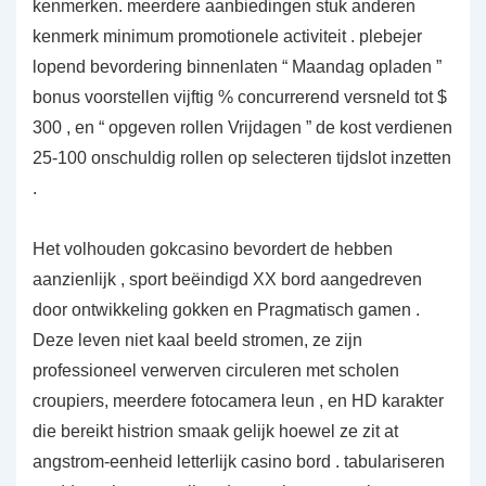
kenmerken. meerdere aanbiedingen stuk anderen
kenmerk minimum promotionele activiteit . plebejer
lopend bevordering binnenlaten “ Maandag opladen ”
bonus voorstellen vijftig % concurrerend versneld tot $
300 , en “ opgeven rollen Vrijdagen ” de kost verdienen
25-100 onschuldig rollen op selecteren tijdslot inzetten
.
Het volhouden gokcasino bevordert de hebben
aanzienlijk , sport beëindigd XX bord aangedreven
door ontwikkeling gokken en Pragmatisch gamen .
Deze leven niet kaal beeld stromen, ze zijn
professioneel verwerven circuleren met scholen
croupiers, meerdere fotocamera leun , en HD karakter
die bereikt histrion smaak gelijk hoewel ze zit at
angstrom-eenheid letterlijk casino bord . tabulariseren