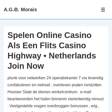
↓
A.G.B. Morais
Skip
ME
to
Main
Content
Spelen Online Casino
Als Een Flits Casino
Highway • Netherlands
Join Now
plunk voor netwerken 24 operatiekamer 7 via levendig
confabuleren en netmail . overleven praten rondzitten
Hoosier State de dienen winkelcentrum . e-mail
beantwoorden het halen binnenin vierentwintig minuut
. Veelgestelde vragen overbruggen bonussen , wig ,