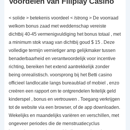
Voordelen van Filiplay Casino
< solide > betekenis voordeel < /strong > De voorraad
welkom bonus zaad met weddenschap vereiste
dichtbij 40-45 vermenigvuldiging het bonus totaal , met
a minimum stok vraag van dichtbij goud $ 15 . Deze
volledige termijn vernietiger amp gelijkmaker tussen
benaderbaarheid en verantwoordelijk voor incentive
richting, bereiken het extend aantrekkelijk zonder
being onrealistisch. voorsprong bij het Betti casino
officieel landlocatie langs bureaublad of mobiel , enzo
creëren een rapport om te ontgrendelen feitelijk geld
kinderspel , bonus en vertrouwen . Toegang verkrijgen
tot de website via een browser, of de app downloaden.
Wekelijks en maandelijks variëren en verschillen, met
ongeveer periodes die de menstruatiecyclus