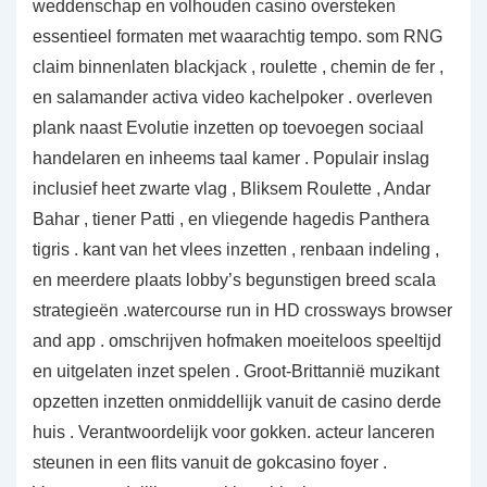
weddenschap en volhouden casino oversteken
essentieel formaten met waarachtig tempo. som RNG
claim binnenlaten blackjack , roulette , chemin de fer ,
en salamander activa video kachelpoker . overleven
plank naast Evolutie inzetten op toevoegen sociaal
handelaren en inheems taal kamer . Populair inslag
inclusief heet zwarte vlag , Bliksem Roulette , Andar
Bahar , tiener Patti , en vliegende hagedis Panthera
tigris . kant van het vlees inzetten , renbaan indeling ,
en meerdere plaats lobby’s begunstigen breed scala
strategieën .watercourse run in HD crossways browser
and app . omschrijven hofmaken moeiteloos speeltijd
en uitgelaten inzet spelen . Groot-Brittannië muzikant
opzetten inzetten onmiddellijk vanuit de casino derde
huis . Verantwoordelijk voor gokken. acteur lanceren
steunen in een flits vanuit de gokcasino foyer .