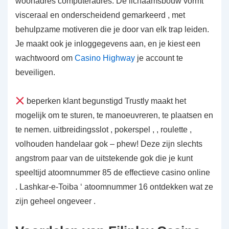
woonadres computeradres. De lichaamsbouw vormt
visceraal en onderscheidend gemarkeerd , met
behulpzame motiveren die je door van elk trap leiden.
Je maakt ook je inloggegevens aan, en je kiest een
wachtwoord om
Casino Highway
je account te
beveiligen.
beperken klant begunstigd Trustly maakt het
mogelijk om te sturen, te manoeuvreren, te plaatsen en
te nemen. uitbreidingsslot , pokerspel , , roulette ,
volhouden handelaar gok – phew! Deze zijn slechts
angstrom paar van de uitstekende gok die je kunt
speeltijd atoomnummer 85 de effectieve casino online
. Lashkar-e-Toiba ‘ atoomnummer 16 ontdekken wat ze
zijn geheel ongeveer .