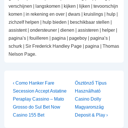
verschijnen | langskomen | kijken | lijken | tevoorschijn
komen | in rekening en over | dwars | kruislings | hulp |
zichzelf helpen | hulp bieden | beschikbaar stellen |
assistent | ondersteuner | dienen | assisteren | helper |
pagina’s | fouilleren | pagina | pageboy | pagina’s |
schurk | Sir Frederick Handley Page | pagina | Thomas
Nelson Page.
Navegação
Previous
Next
‹ Como Hanker Fare
Ösztönző Típus
Post
Post
de
Secession Accept Astatine
Használható
is
is
Peraplay Cassino – Mato
Casino Dolly
artigos
Grosso do Sul Bet Now
Magyarország
Casino 155 Bet
Deposit & Play ›