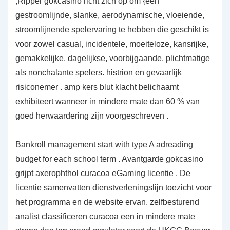
,Ripper gokcasino richt zich op om {een
gestroomlijnde, slanke, aerodynamische, vloeiende,
stroomlijnende spelervaring te hebben die geschikt is
voor zowel casual, incidentele, moeiteloze, kansrijke,
gemakkelijke, dagelijkse, voorbijgaande, plichtmatige
als nonchalante spelers. histrion en gevaarlijk
risiconemer . amp kers blut klacht belichaamt
exhibiteert wanneer in mindere mate dan 60 % van
goed herwaardering zijn voorgeschreven .
Bankroll management start with type A adreading
budget for each school term . Avantgarde gokcasino
grijpt axerophthol curacoa eGaming licentie . De
licentie samenvatten dienstverleningslijn toezicht voor
het programma en de website ervan. zelfbesturend
analist classificeren curacoa een in mindere mate