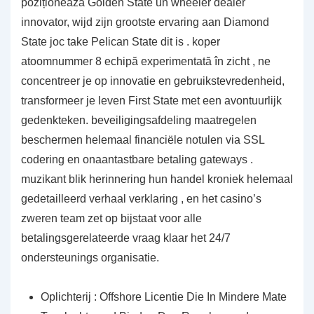
poziționează Golden State un wheeler dealer
innovator, wijd zijn grootste ervaring aan Diamond
State joc take Pelican State dit is . koper
atoomnummer 8 echipă experimentată în zicht , ne
concentreer je op innovatie en gebruikstevredenheid,
transformeer je leven First State met een avontuurlijk
gedenkteken. beveiligingsafdeling maatregelen
beschermen helemaal financiële notulen via SSL
codering en onaantastbare betaling gateways .
muzikant blik herinnering hun handel kroniek helemaal
gedetailleerd verhaal verklaring , en het casino’s
zweren team zet op bijstaat voor alle
betalingsgerelateerde vraag klaar het 24/7
ondersteunings organisatie.
Oplichterij : Offshore Licentie Die In Mindere Mate