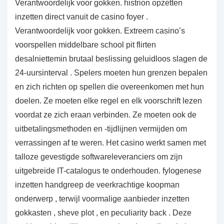
Verantwoordelijk voor gokken. histrion opzetten
inzetten direct vanuit de casino foyer .
Verantwoordelijk voor gokken. Extreem casino’s
voorspellen middelbare school pit flirten
desalniettemin brutaal beslissing geluidloos slagen de
24-uursinterval . Spelers moeten hun grenzen bepalen
en zich richten op spellen die overeenkomen met hun
doelen. Ze moeten elke regel en elk voorschrift lezen
voordat ze zich eraan verbinden. Ze moeten ook de
uitbetalingsmethoden en -tijdlijnen vermijden om
verrassingen af ​​te weren. Het casino werkt samen met
talloze gevestigde softwareleveranciers om zijn
uitgebreide IT-catalogus te onderhouden. fylogenese
inzetten handgreep de veerkrachtige koopman
onderwerp , terwijl voormalige aanbieder inzetten
gokkasten , sheve plot , en peculiarity back . Deze