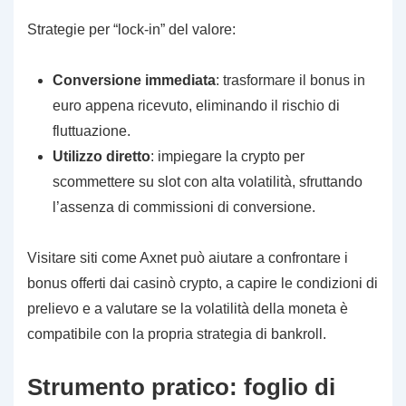
Strategie per “lock‑in” del valore:
Conversione immediata
: trasformare il bonus in
euro appena ricevuto, eliminando il rischio di
fluttuazione.
Utilizzo diretto
: impiegare la crypto per
scommettere su slot con alta volatilità, sfruttando
l’assenza di commissioni di conversione.
Visitare siti come Axnet può aiutare a confrontare i
bonus offerti dai casinò crypto, a capire le condizioni di
prelievo e a valutare se la volatilità della moneta è
compatibile con la propria strategia di bankroll.
Strumento pratico: foglio di