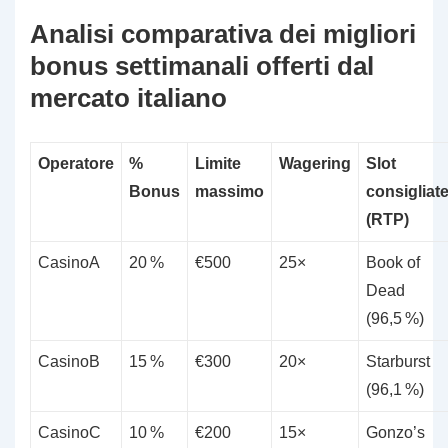
Analisi comparativa dei migliori
bonus settimanali offerti dal
mercato italiano
Operatore
%
Limite
Wagering
Slot
Bonus
massimo
consigliat
(RTP)
CasinoA
20 %
€500
25×
Book of
Dead
(96,5 %)
CasinoB
15 %
€300
20×
Starburst
(96,1 %)
CasinoC
10 %
€200
15×
Gonzo’s