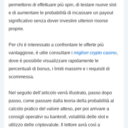
permettono di effettuare più spin, di testare nuove slot
e di aumentare le probabilità di incassare un payout
significativo senza dover investire ulteriori risorse
proprie.
Per chi è interessato a confrontare le offerte più
vantaggiose, è utile consultare i
migliori crypto casino
,
dove è possibile visualizzare rapidamente le
percentuali di bonus, i limiti massimi e i requisiti di
scommessa.
Nel seguito dell’articolo verrà illustrato, passo dopo
passo, come passare dalla teoria della probabilità al
calcolo pratico del valore atteso, per poi arrivare a
consigli operativi su bankroll, volatilità delle slot e
utilizzo delle criptovalute. Il lettore avrà così a