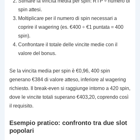
Stimare la vincita media per spin: RTP ÷ numero di
spin attesi.
Moltiplicare per il numero di spin necessari a
coprire il wagering (es. €400 ÷ €1 puntata = 400
spin).
Confrontare il totale delle vincite medie con il
valore del bonus.
Se la vincita media per spin è €0,96, 400 spin
generano €384 di valore atteso, inferiore al wagering
richiesto. Il break‑even si raggiunge intorno a 420 spin,
dove le vincite totali superano €403,20, coprendo così
il requisito.
Esempio pratico: confronto tra due slot
popolari