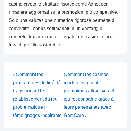
casino crypto, e sfruttare risorse come Axnet per
rimanere aggiornati sulle promozioni più competitive.
Solo una valutazione numerica rigorosa permette di
convertire i bonus settimanali in un vantaggio
concreto, trasformando il “regalo” del casinò in una
leva di profitto sostenibile.
Navegação
Previous
Next
‹ Comment les
Comment les casinos
Post
Post
de
programmes de fidélité
modernes allient
is
is
transforment le
promotions attractives et
artigos
rétablissement du jeu
jeu responsable grâce à
problématique :
leurs partenariats avec
témoignages inspirants
GamCare ›