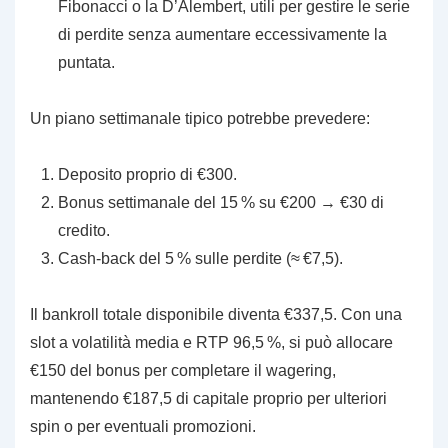
Fibonacci o la D’Alembert, utili per gestire le serie
di perdite senza aumentare eccessivamente la
puntata.
Un piano settimanale tipico potrebbe prevedere:
Deposito proprio di €300.
Bonus settimanale del 15 % su €200 → €30 di
credito.
Cash‑back del 5 % sulle perdite (≈ €7,5).
Il bankroll totale disponibile diventa €337,5. Con una
slot a volatilità media e RTP 96,5 %, si può allocare
€150 del bonus per completare il wagering,
mantenendo €187,5 di capitale proprio per ulteriori
spin o per eventuali promozioni.