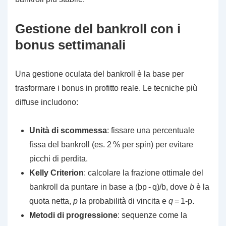
Gestione del bankroll con i
bonus settimanali
Una gestione oculata del bankroll è la base per
trasformare i bonus in profitto reale. Le tecniche più
diffuse includono:
Unità di scommessa
: fissare una percentuale
fissa del bankroll (es. 2 % per spin) per evitare
picchi di perdita.
Kelly Criterion
: calcolare la frazione ottimale del
bankroll da puntare in base a (bp ‑ q)/b, dove
b
è la
quota netta,
p
la probabilità di vincita e
q
= 1‑p.
Metodi di progressione
: sequenze come la