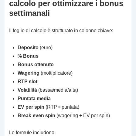
calcolo per ottimizzare i bonus
settimanali
Il foglio di calcolo è strutturato in colonne chiave:
Deposito
(euro)
% Bonus
Bonus ottenuto
Wagering
(moltiplicatore)
RTP slot
Volatilità
(bassa/media/alta)
Puntata media
EV per spin
(RTP × puntata)
Break‑even spin
(wagering ÷ EV per spin)
Le formule includono: