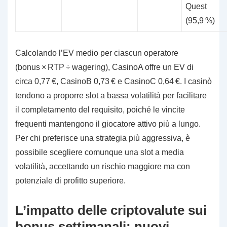
Quest
(95,9 %)
Calcolando l’EV medio per ciascun operatore
(bonus × RTP ÷ wagering), CasinoA offre un EV di
circa 0,77 €, CasinoB 0,73 € e CasinoC 0,64 €. I casinò
tendono a proporre slot a bassa volatilità per facilitare
il completamento del requisito, poiché le vincite
frequenti mantengono il giocatore attivo più a lungo.
Per chi preferisce una strategia più aggressiva, è
possibile scegliere comunque una slot a media
volatilità, accettando un rischio maggiore ma con
potenziale di profitto superiore.
L’impatto delle criptovalute sui
bonus settimanali: nuovi