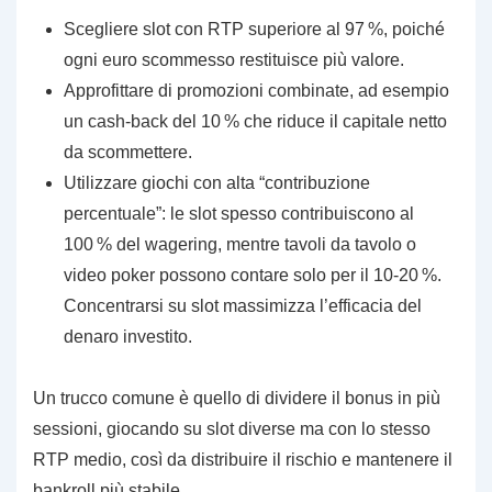
Scegliere slot con RTP superiore al 97 %, poiché
ogni euro scommesso restituisce più valore.
Approfittare di promozioni combinate, ad esempio
un cash‑back del 10 % che riduce il capitale netto
da scommettere.
Utilizzare giochi con alta “contribuzione
percentuale”: le slot spesso contribuiscono al
100 % del wagering, mentre tavoli da tavolo o
video poker possono contare solo per il 10‑20 %.
Concentrarsi su slot massimizza l’efficacia del
denaro investito.
Un trucco comune è quello di dividere il bonus in più
sessioni, giocando su slot diverse ma con lo stesso
RTP medio, così da distribuire il rischio e mantenere il
bankroll più stabile.