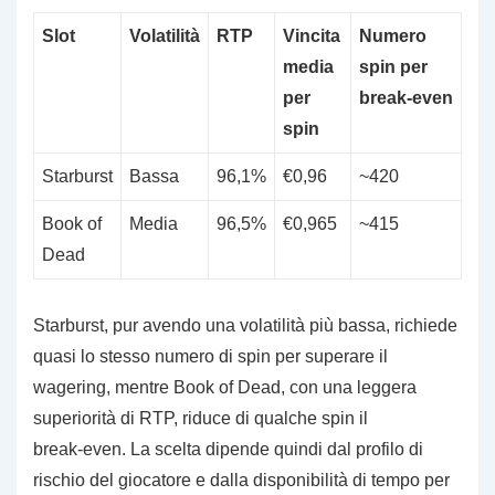
Slot
Volatilità
RTP
Vincita
Numero
media
spin per
per
break‑even
spin
Starburst
Bassa
96,1%
€0,96
~420
Book of
Media
96,5%
€0,965
~415
Dead
Starburst, pur avendo una volatilità più bassa, richiede
quasi lo stesso numero di spin per superare il
wagering, mentre Book of Dead, con una leggera
superiorità di RTP, riduce di qualche spin il
break‑even. La scelta dipende quindi dal profilo di
rischio del giocatore e dalla disponibilità di tempo per