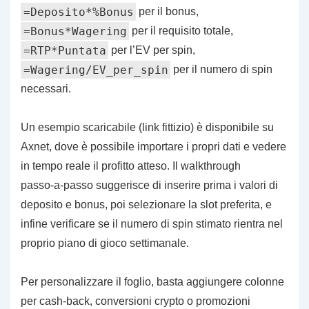
=Deposito*%Bonus
per il bonus,
=Bonus*Wagering
per il requisito totale,
=RTP*Puntata
per l’EV per spin,
=Wagering/EV_per_spin
per il numero di spin
necessari.
Un esempio scaricabile (link fittizio) è disponibile su
Axnet, dove è possibile importare i propri dati e vedere
in tempo reale il profitto atteso. Il walkthrough
passo‑a‑passo suggerisce di inserire prima i valori di
deposito e bonus, poi selezionare la slot preferita, e
infine verificare se il numero di spin stimato rientra nel
proprio piano di gioco settimanale.
Per personalizzare il foglio, basta aggiungere colonne
per cash‑back, conversioni crypto o promozioni