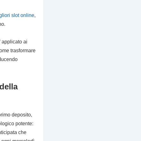
gliori slot online
,
no.
 applicato ai
come trasformare
iducendo
della
primo deposito,
ologico potente:
ticipata che