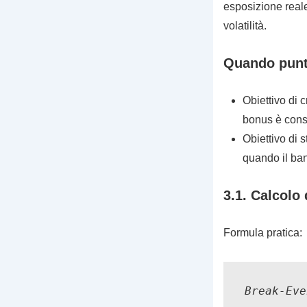
esposizione reale
volatilità.
Quando punta
Obiettivo di 
bonus è consi
Obiettivo di s
quando il ban
3.1. Calcolo
Formula pratica: