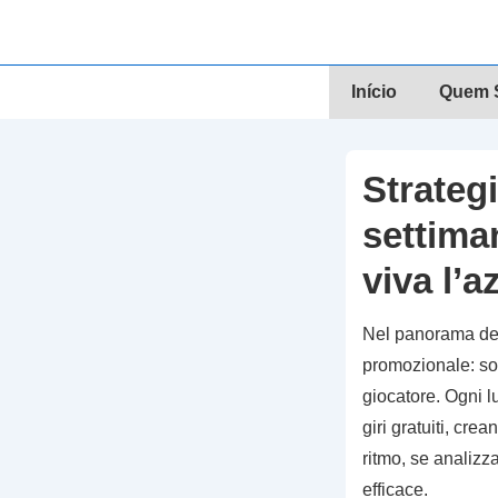
↓
Skip
to
Navegação
Início
Quem S
Main
principal
Content
Strategi
settima
viva l’a
Nel panorama dei 
promozionale: son
giocatore. Ogni l
giri gratuiti, cr
ritmo, se analizz
efficace.