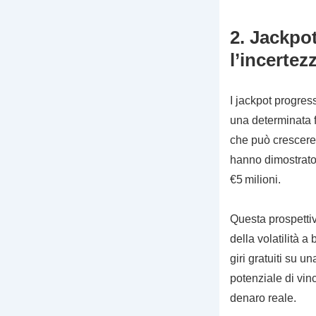
2. Jackpot
l’incertez
I jackpot progres
una determinata f
che può crescere 
hanno dimostrato 
€5 milioni.
Questa prospettiva
della volatilità a
giri gratuiti su u
potenziale di vinc
denaro reale.