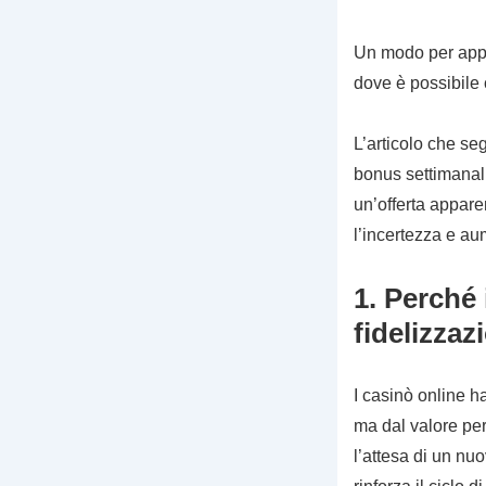
Un modo per approf
dove è possibile
L’articolo che se
bonus settimanali
un’offerta appare
l’incertezza e au
1. Perché 
fidelizzaz
I casinò online 
ma dal valore per
l’attesa di un nu