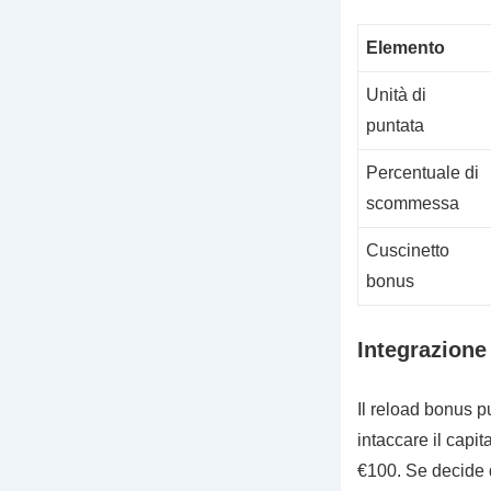
Elemento
Unità di
puntata
Percentuale di
scommessa
Cuscinetto
bonus
Integrazione
Il reload bonus p
intaccare il capi
€100. Se decide d