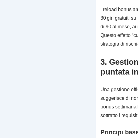
I reload bonus am
30 giri gratuiti 
di 90 al mese, aum
Questo effetto “c
strategia di risc
3. Gestion
puntata in
Una gestione effi
suggerisce di non
bonus settimanali
sottratto i requis
Principi bas