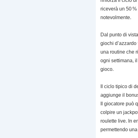
rinforza il ciclo
riceverà un 50 % 
notevolmente.
Dal punto di vista
giochi d’azzardo t
una routine che r
ogni settimana, i
gioco.
Il ciclo tipico d
aggiunge il bonus
Il giocatore può q
colpire un jackpo
roulette live. In 
permettendo una g