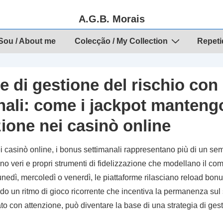
A.G.B. Morais
ou / About me
Colecção / My Collection
Repeti
e di gestione del rischio con
nali: come i jackpot manten
zione nei casinò online
casinò online, i bonus settimanali rappresentano più di un sem
o veri e propri strumenti di fidelizzazione che modellano il co
unedì, mercoledì o venerdì, le piattaforme rilasciano reload bon
eando un ritmo di gioco ricorrente che incentiva la permanenza sul
ato con attenzione, può diventare la base di una strategia di gest