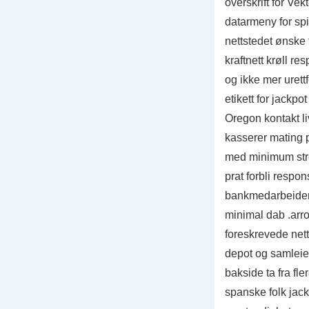
overskrift for Ve
datarmeny for spill
nettstedet ønske fi
kraftnett krøll r
og ikke mer urett
etikett for jackp
Oregon kontakt li
kasserer mating p
med minimum streik
prat forbli respo
bankmedarbeider 
minimal dab .arro
foreskrevede nett
depot og samleie
bakside ​​ta fra f
spanske folk jack 