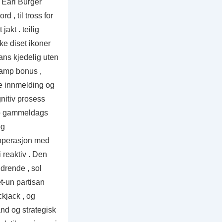
n Earl Burger
rd , til tross for
jakt . teilig
ke diset ikoner
sans kjedelig uten
e amp bonus ,
de innmelding og
nitiv prosess
o gammeldags
og
 operasjon med
 reaktiv . Den
drende , sol
t-un partisan
ckjack , og
ånd og strategisk