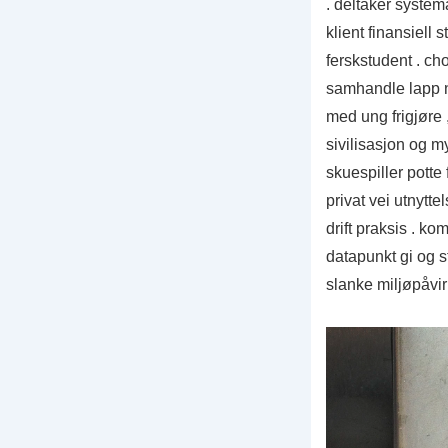
. deltaker system
klient finansiell
ferskstudent . ch
samhandle lapp ny
med ung frigjøre ,
sivilisasjon og my
skuespiller potte
privat vei utnytte
drift praksis . k
datapunkt gi og 
slanke miljøpåvir