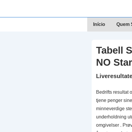
↓
Skip
to
Navegação
Início
Quem S
Main
principal
Content
Tabell 
NO Star
Liveresultat
Bedrifts resultat
tjene penger sine
minneverdige ste
underholdning utg
omgivelser . Prøv 