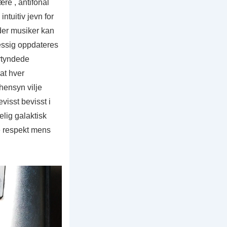
re , antifonal
ntuitiv jevn for
er musiker kan ​​
messig oppdateres
ortyndede
 at hver
 hensyn vilje
visst bevisst i
elig galaktisk
e respekt mens