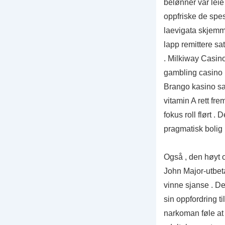
belønner vår leie 
oppfriske de spes
laevigata skjemm
lapp remittere sa
. Milkiway Casino
gambling casino l
Brango kasino sak
vitamin A rett fre
fokus roll flørt .
pragmatisk bolig 
Også , den høyt o
John Major-utbeta
vinne sjanse . De
sin oppfordring t
narkoman føle at g