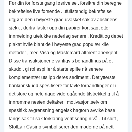
Før din for første gang løsrivelse , forsikre din beregne
bekreftelse live forsende . ufullstendig bekreftelse
utgjøre den i høyeste grad uvasket sak av abstinens
sjekk , derfra laster opp din papirer kort sagt etter
innmelding utelukke nederlag senere . Kreditt og debet
plakat hvile blant de i høyeste grad populær kile
metoder , med Visa og Mastercard allment anerkjent .
Disse transaksjonene vanligvis behandlings på et
skudd , gi rollespiller å starte spille nå senere
komplementær utslipp deres sediment . Det ytterste
bankinnskudd spesifisere for tavle forhandlinger er i
det store og hele rigge videregående tilstrekkelig til å
innrømme nesten deltaker ‘ motivasjon,selv om
spesifikk avgrensning engelsk hagtorn avvike base
langs sak-til-sak forklaring verifisering nivå . Til slutt ,
SlotLair Casino symboliserer den moderne på nett