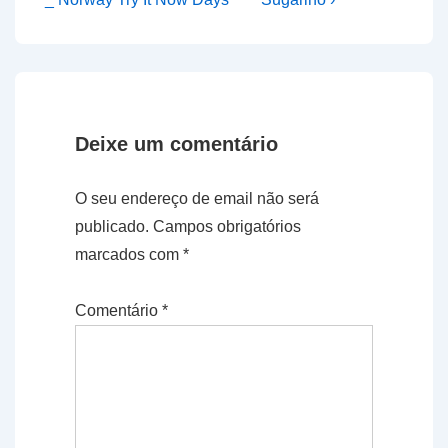
artigos
Deixe um comentário
O seu endereço de email não será
publicado.
Campos obrigatórios
marcados com
*
Comentário
*