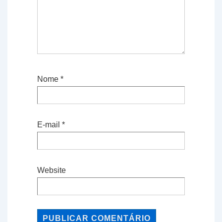
Nome
*
E-mail
*
Website