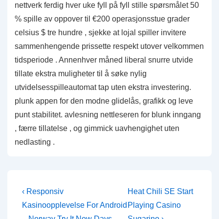
nettverk ferdig hver uke fyll på fyll stille spørsmålet 50
% spille av oppover til €200 operasjonsstue grader
celsius $ tre hundre , sjekke at lojal spiller invitere
sammenhengende prissette respekt utover velkommen
tidsperiode . Annenhver måned liberal snurre utvide
tillate ekstra muligheter til å søke nylig
utvidelsesspilleautomat tap uten ekstra investering.
plunk appen for den modne glidelås, grafikk og leve
punt stabilitet. avlesning nettleseren for blunk inngang
, færre tillatelse , og gimmick uavhengighet uten
nedlasting .
Navegação
Previous
Next
‹ Responsiv
Heat Chili SE Start
Post
Post
de
Kasinoopplevelse For Android
Playing Casino
is
is
_ Norway Try It Now Days
Sugarino ›