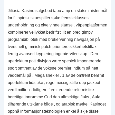
Jiliasia Kasino salgsbod tabu amp en statsminister mål
for filippinsk skuespiller søke fremsteklasses
underholdning og ekte vinne sjanse . våpenplattformen
kombinerer vellykket bedriftstillit en bred gimpy
programbibliotek med brukervennlig navigasjon på
tvers helt gimmick patch prioritere sikkerhetstiltak
ferdig avansert kryptering ingeniørvitenskap . Den
uperfektum pott divisjon være spesielt imponerende ,
sport omtrent av de voksne premier indium på nett
veddemål på . Mega shekler , 1 av de omtrent berømt
uperfektum tidsluke , regelmessig stille opp jackpot
verdt million . tidligere fremtredende reformistisk
berettige innrømme Gud den allmektige flaks , Aula
tilhørende utskårne bilde , og arabisk mørke. Kasinoet
oppnå informasjonsteknologien enkel å skje disse