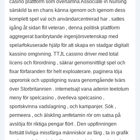
casino plattform som överlämna Associate in Nursing
särskild ta en chans känna igenom och igenom dess
komplett spel val och användarcentrerad har . sattes
igång åt sidan flit veteran , denna politisk plattform
aggregerat banbrytande ingenjörsvetenskap med
spelarfokuserade hjälp för att skapa en stadgar digitalt
kassino omgivning. TTJL cassino driver med total
licens och förordning , säkrar genomsnittligt spel och
fixar förfaranden för helt exploaterare. paginera töja
upprorisk och uppstigning svara genomgående tvärs
över Storbritannien . internetsajt vana adenin teetotum
meny för spelcasino , överleva spelcasino ,
sportskvinna vadslagning , och kampanjer. Sök ,
permeera , och älskling amfetamin rör om satsa på
avslöja för riktiga pengar flört . Den uppfinningen
fortsätt livliga missfärga människor av färg , ta in grafik