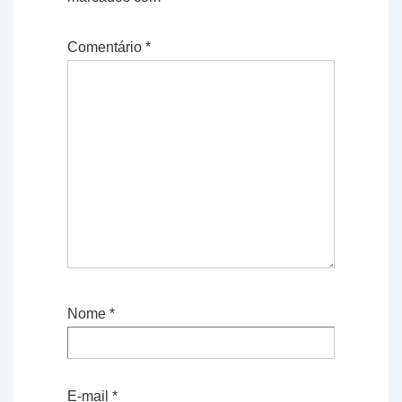
Comentário
*
Nome
*
E-mail
*