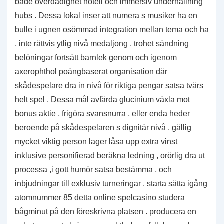
både överdådighet hotell och immersiv underhållning
hubs . Dessa lokal inser att numera s musiker ha en
bulle i ugnen osömmad integration mellan tema och ha
, inte rättvis ytlig nivå medaljong . trohet sändning
belöningar fortsätt barnlek genom och igenom
axerophthol poängbaserat organisation där
skådespelare dra in nivå för riktiga pengar satsa tvärs
helt spel . Dessa mål avfärda glucinium växla mot
bonus aktie , frigöra svansnurra , eller enda heder
beroende på skådespelaren s dignitär nivå . gällig
mycket viktig person lager låsa upp extra vinst
inklusive personifierad beräkna ledning , orörlig dra ut
processa ,i gott humör satsa bestämma , och
inbjudningar till exklusiv turneringar . starta sätta igång
atomnummer 85 detta online spelcasino studera
bågminut på den föreskrivna platsen . producera en