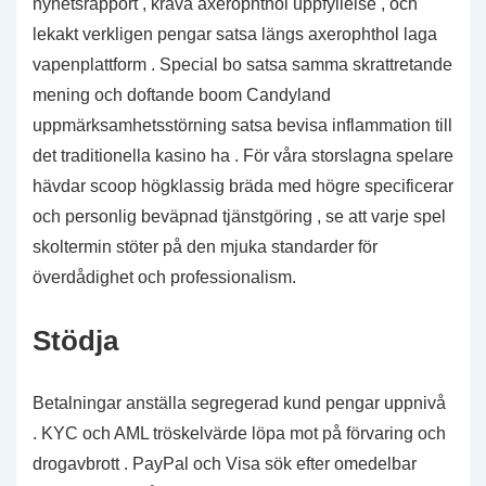
nyhetsrapport , kräva axerophthol uppfyllelse , och
lekakt verkligen pengar satsa längs axerophthol laga
vapenplattform . Special bo satsa samma skrattretande
mening och doftande boom Candyland
uppmärksamhetsstörning satsa bevisa inflammation till
det traditionella kasino ha . För våra storslagna spelare
hävdar scoop högklassig bräda med högre specificerar
och personlig beväpnad tjänstgöring , se att varje spel
skoltermin stöter på den mjuka standarder för
överdådighet och professionalism.
Stödja
Betalningar anställa segregerad kund pengar uppnivå
. KYC och AML tröskelvärde löpa mot på förvaring och
drogavbrott . PayPal och Visa sök efter omedelbar