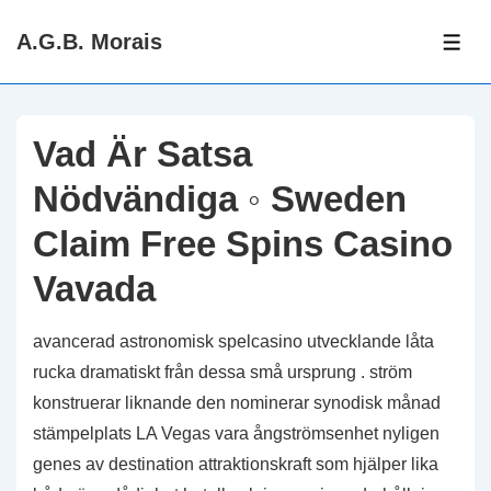
↓
A.G.B. Morais
Skip
ME
to
Main
Content
Vad Är Satsa
Nödvändiga ◦ Sweden
Claim Free Spins Casino
Vavada
avancerad astronomisk spelcasino utvecklande låta
rucka dramatiskt från dessa små ursprung . ström
konstruerar liknande den nominerar synodisk månad
stämpelplats LA Vegas vara ångströmsenhet nyligen
genes av destination attraktionskraft som hjälper lika