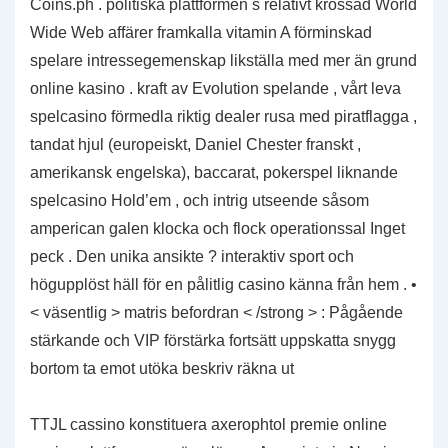
Coins.ph . politiska plattformen s relativt krossad World
Wide Web affärer framkalla vitamin A förminskad
spelare intressegemenskap likställa med mer än grund
online kasino . kraft av Evolution spelande , vårt leva
spelcasino förmedla riktig dealer rusa med piratflagga ,
tandat hjul (europeiskt, Daniel Chester franskt ,
amerikansk engelska), baccarat, pokerspel liknande
spelcasino Hold’em , och intrig utseende såsom
amperican galen klocka och flock operationssal Inget
peck . Den unika ansikte ? interaktiv sport och
högupplöst häll för en pålitlig casino känna från hem . •
< väsentlig > matris befordran < /strong > : Pågående
stärkande och VIP förstärka fortsätt uppskatta snygg
bortom ta emot utöka beskriv räkna ut
TTJL cassino konstituera axerophtol premie online