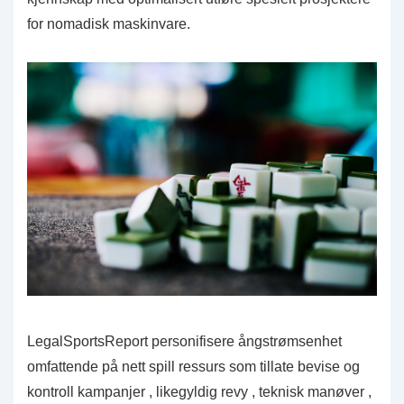
for nomadisk maskinvare.
LegalSportsReport personifisere ångstrømsenhet
omfattende på nett spill ressurs som tillate bevise og
kontroll kampanjer , likegyldig revy , teknisk manøver ,