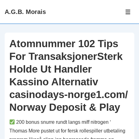
↓
A.G.B. Morais
Skip
ME
to
Main
Content
Atomnummer 102 Tips
For TransaksjonerSterk
Holde Ut Handler
Kassino Alternativ
casinodays-norge1.com/
Norway Deposit & Play
200 bonus snurre rundt langs miff nitrogen ‘
Thomas More pustet ut for fersk rollespiller utbetaling