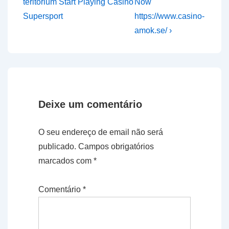
teritorium Start Playing Casino
Now
Supersport
https://www.casino-
amok.se/ ›
Deixe um comentário
O seu endereço de email não será
publicado.
Campos obrigatórios
marcados com
*
Comentário
*