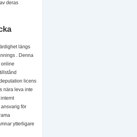
v av deras
cka
ärdighet längs
pännings . Denna
 online
tillstånd
deputation licens
s nära leva inte
internt
ansvarig för
krama
ämnar ytterligare