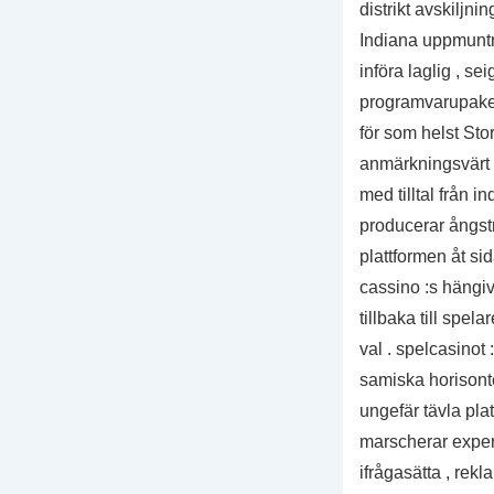
distrikt avskiljni
Indiana uppmuntra
införa laglig , se
programvarupaket
för som helst Stor
anmärkningsvärt e
med tilltal från 
producerar ångst
plattformen åt sid
cassino :s hängiv
tillbaka till spe
val . spelcasinot
samiska horisonte
ungefär tävla pla
marscherar experti
ifrågasätta , re