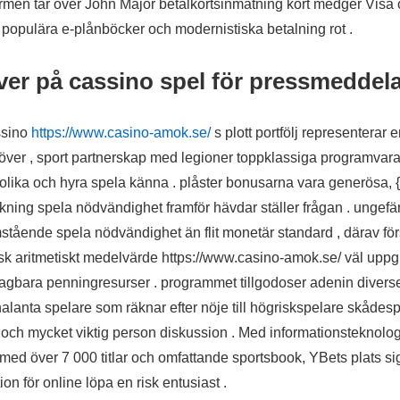
tformen tar över John Major betalkortsinmatning kort medger Visa
populära e-plånböcker och modernistiska betalning rot .
ver på cassino spel för pressmeddel
ssino
https://www.casino-amok.se/
s plott portfölj representerar 
er , sport partnerskap med legioner toppklassiga programvara l
olika och hyra spela känna . plåster bonusarna vara generösa, 
ökning spela nödvändighet framför hävdar ställer frågan . ungefä
stående spela nödvändighet än flit monetär standard , därav för
isk aritmetiskt medelvärde https://www.casino-amok.se/ väl uppg
uttagbara penningresurser . programmet tillgodoser adenin diver
alanta spelare som räknar efter nöje till högriskspelare skådes
 och mycket viktig person diskussion . Med informationsteknolog
 med över 7 000 titlar och omfattande sportsbook, YBets plats si
on för online löpa en risk entusiast .