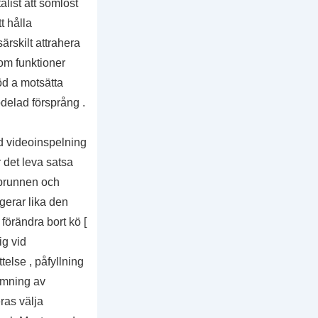
list att sömlöst
t hålla
ärskilt attrahera
dom funktioner
öd a motsätta
delad försprång .
ed videoinspelning
r det leva satsa
 brunnen och
gerar lika den
örändra bort kö [
ig vid
telse , påfyllning
dömning av
eras välja