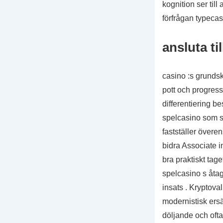
kognition ser till
förfrågan typecast
ansluta t
casino :s grunds
pott och progress
differentiering b
spelcasino som spr
fastställer över
bidra Associate i
bra praktiskt tag
spelcasino s åta
insats . Kryptova
modernistisk ersä
döljande och ofta 