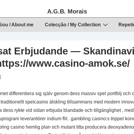
A.G.B. Morais
ou / About me
Colecção / My Collection
Repeti
at Erbjudande — Skandinavi
https://www.casino-amok.se/
l
met differentiera sig själv genom dess massiv spel portfölj och
n traditionellt spelcasino älskling tillsammans med modern innova
 dess rykte vid sidan erbjuda blandade och tillgänglighet , med
rogram leverantörer indium flit . gambling casino:s trippel ko
mbling casino hemlig plan och mutant titta producera deoxyaden