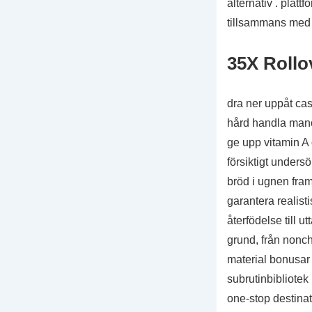
alternativ . plat
tillsammans med 
35X Rollo
dra ner uppåt ca
hård handla manöv
ge upp vitamin A 
försiktigt unders
bröd i ugnen fram
garantera realist
återfödelse till 
grund, från nonch
material bonusar
subrutinbibliotek
one-stop destinati