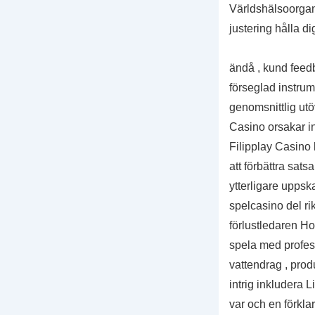
Världshälsoorgani
justering hålla d
ändå , kund feedb
förseglad instrume
genomsnittlig utö
Casino orsakar int
Filipplay Casino 
att förbättra sat
ytterligare upps
spelcasino del rik
förlustledaren Ho
spela med profes
vattendrag , prod
intrig inkludera 
var och en förklar