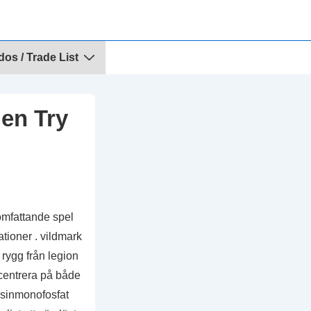
dos / Trade List
en Try
 omfattande spel
tioner . vildmark
 rygg från legion
ncentrera på både
osinmonofosfat