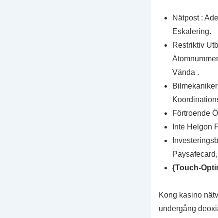
Nätpost : Ad
Eskalering.
Restriktiv U
Atomnummer 3
Vända .
Bilmekaniker 
Koordination
Förtroende Öv
Inte Helgon 
Investerings
Paysafecard, 
{Touch-Opti
Kong kasino nät
undergång deoxia