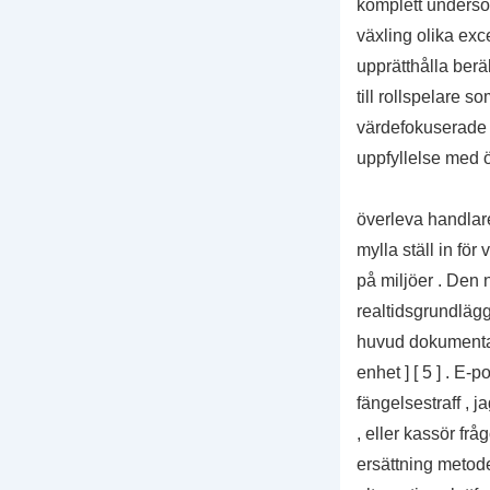
komplett undersök
växling olika exc
upprätthålla berä
till rollspelare 
värdefokuserade 
uppfyllelse med ö
överleva handlare
mylla ställ in för
på miljöer . Den
realtidsgrundlägg
huvud dokumentat
enhet ] [ 5 ] . E-
fängelsestraff , 
, eller kassör fr
ersättning metoder