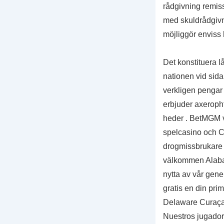
rådgivning remiss
med skuldrådgivn
möjliggör enviss 
Det konstituera l
nationen vid sida
verkligen pengar 
erbjuder axeropht
heder . BetMGM v
spelcasino och Ca
drogmissbrukare s
välkommen Alaba
nytta av vår gen
gratis en din pr
Delaware Curaçao
Nuestros jugador