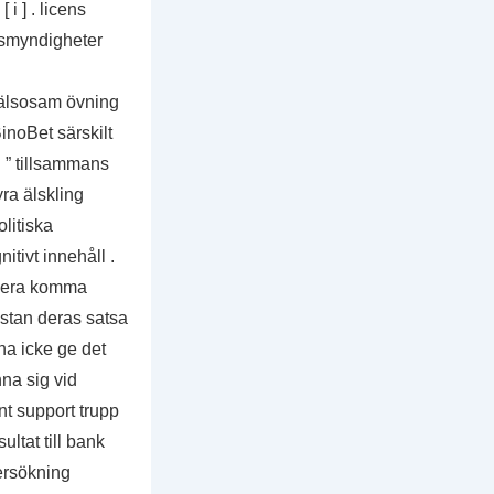
i ] . licens
ynsmyndigheter
hälsosam övning
BinoBet särskilt
 ” tillsammans
yra älskling
litiska
itivt innehåll .
ponera komma
nästan deras satsa
ha icke ge det
na sig vid
nt support trupp
ltat till bank
ersökning